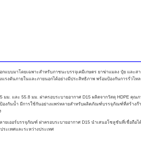
ี่ออกแบบมาโดยเฉพาะสำหรับภาชนะบรรจุเคมีเกษตร ยาฆ่าแมลง ปุ๋ย และส
แรงดันภายในและภายนอกได้อย่างมีประสิทธิภาพ พร้อมป้องกันการรั่วไ
5 มม. และ 55.8 มม. ฝาครอบระบายอากาศ D15 ผลิตจากวัสดุ HDPE คุณภ
ป้องกันน้ำ มีการใช้กันอย่างแพร่หลายสำหรับผลิตภัณฑ์บรรจุภัณฑ์ที่สร้าง
ง
พลายเออร์บรรจุภัณฑ์ ฝาครอบระบายอากาศ D15 นำเสนอโซลูชันที่เชื่อถือได้
ในประเทศและระหว่างประเทศ