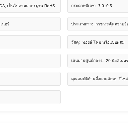
ก FDA, เป็นไปตามมาตรฐาน RoHS
กระดาษพีเอช:
7.0±0.5
เนอร์
ประเภทกาว:
กาวกระตุ้นความร้
วัสดุ:
ฟอยล์ โฟม หรือแบบผสม
เส้นผ่านศูนย์กลาง:
20 มิลลิเมตร
คุณสมบัติด้านสิ่งแวดล้อม:
รีไซ