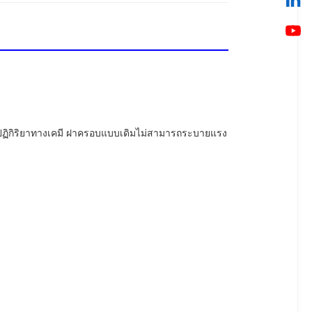
ือปฏิกิริยาทางเคมี ฝาครอบแบบเดิมไม่สามารถระบายแรง