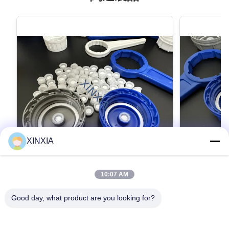
XINXIA
VIDEO
10:07 AM
53mm 化学ドラムカバー 農薬 包装 農薬
農薬用包装
ボトル プラスチック スクリューキャップ
61mm 農
Good day, what product are you looking for?
信頼性の高
製品説明 これは53mmのプラスチックスクリュ
農用パッケージ
ーキャップ特別に設計されています農薬,農薬,肥
ューキャップ
料,その他の農薬のパッケージング用途安定した
プ61mm 農