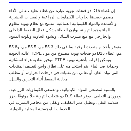
إن غطاء D15 ذو فتحات تهوية عبارة عن غطاء تغليف عالي الأداء
مصمم خصيصًا لحاويات الكيماويات الزراعية والمبيدات الحشرية
والأسمدة والمواد الكيميائية الصناعية. مدمج مع نظام تهوية مقاوم
للماء وجيد التهوية، يوازن الغطاء بشكل فعال الضغط الداخلي
والخارجي مع منع تسرب السائل وتشوه الحاوية وتلوث المنتج.
متوفر بأحجام متعددة للرقبة بما في ذلك 55.3 مم، 55.5 مم، و55.8
مم، غطاء D15 ذو فتحات تهوية مصنوع من مواد HDPE عالية الجودة
ويمكن إقرانه بأغشية تهوية PTFE لتوفير نفاذية هواء استثنائية
وحماية ضد الماء. يتم استخدامه على نطاق واسع لتغليف المنتجات
التي تولد الغاز، أو تعاني من تقلبات في درجات الحرارة، أو تتطلب
معادلة الضغط أثناء التخزين والنقل.
بالنسبة لمصنعي المواد الكيميائية، ومصنعي الكيماويات الزراعية،
وموردي التغليف، يوفر غطاء D15 ذو فتحات التهوية حلاً موثوقًا يعزز
سلامة النقل، ويطيل عمر التغليف، ويقلل من مخاطر التسرب في
الخدمات اللوجستية المحلية والدولية.