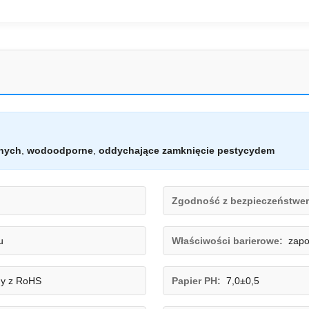
znych
,
wodoodporne
,
oddychające zamknięcie pestycydem
Zgodność z bezpieczeństwe
u
Właściwości barierowe:
zapo
ny z RoHS
Papier PH:
7,0±0,5