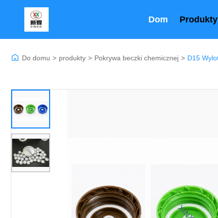
Dom
Produkty
Do domu
>
produkty
>
Pokrywa beczki chemicznej
>
D15 Wylo