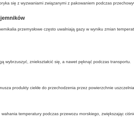
oryka się z wyzwaniami związanymi z pakowaniem podczas przechowywa
ojemników
chemikalia przemysłowe często uwalniają gazy w wyniku zmian temperatu
gą wybrzuszyć, zniekształcić się, a nawet pęknąć podczas transportu.
musza produkty ciekłe do przechodzenia przez powierzchnie uszczelnia
h wahania temperatury podczas przewozu morskiego, zwiększając ciśn