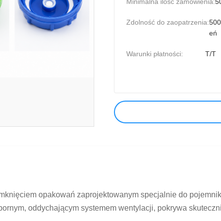
Minimalna ilość zamówienia:
5
Zdolność do zaopatrzenia:
500
eń
Warunki płatności:
T/T
amknięciem opakowań zaprojektowanym specjalnie do pojemni
rnym, oddychającym systemem wentylacji, pokrywa skutecznie 