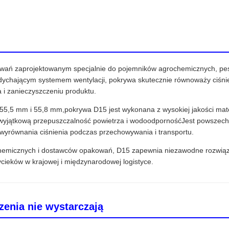
wań zaprojektowanym specjalnie do pojemników agrochemicznych, pes
chającym systemem wentylacji, pokrywa skutecznie równoważy ciśnie
 i zanieczyszczeniu produktu.
 55,5 mm i 55,8 mm,pokrywa D15 jest wykonana z wysokiej jakości ma
yjątkową przepuszczalność powietrza i wodoodpornośćJest powszech
wyrównania ciśnienia podczas przechowywania i transportu.
emicznych i dostawców opakowań, D15 zapewnia niezawodne rozwiązan
ieków w krajowej i międzynarodowej logistyce.
enia nie wystarczają