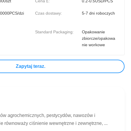
000szt
Cena £:
0.2-0.5USD/PCS
0000PCS/dzi
Czas dostawy:
5-7 dni roboczych
Standard Packaging:
Opakowanie
zbiorcze/opakowa
nie workowe
Zapytaj teraz.
ków agrochemicznych, pestycydów, nawozów i
równoważy ciśnienie wewnętrzne i zewnętrzne, ...