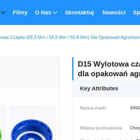
Filmy
O Nas
Skontaktuj Się Z Nami
Nowości
Sp
towa Czapka (55,3 Mm / 55,5 Mm / 55,8 Mm) Dla Opakowań Agrochem
D15 Wylotowa cza
dla opakowań ag
Key Attributes
Nazwa marki:
XINX
Miejsce pochodzenia:
Chin