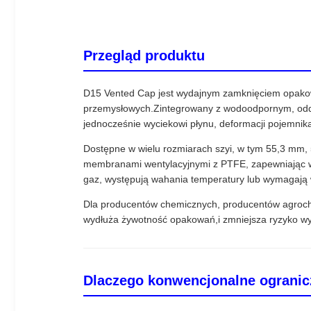
Przegląd produktu
D15 Vented Cap jest wydajnym zamknięciem opako
przemysłowych.Zintegrowany z wodoodpornym, oddy
jednocześnie wyciekowi płynu, deformacji pojemnika
Dostępne w wielu rozmiarach szyi, w tym 55,3 mm,
membranami wentylacyjnymi z PTFE, zapewniając w
gaz, występują wahania temperatury lub wymagają 
Dla producentów chemicznych, producentów agroch
wydłuża żywotność opakowań,i zmniejsza ryzyko wyc
Dlaczego konwencjonalne ogranicz