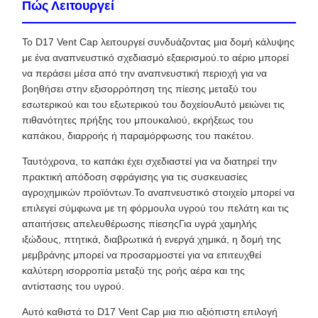
Πώς Λειτουργεί
Το D17 Vent Cap λειτουργεί συνδυάζοντας μια δομή κάλυψης
με ένα αναπνευστικό σχεδιασμό εξαερισμού.το αέριο μπορεί
να περάσει μέσα από την αναπνευστική περιοχή για να
βοηθήσει στην εξισορρόπηση της πίεσης μεταξύ του
εσωτερικού και του εξωτερικού του δοχείουΑυτό μειώνει τις
πιθανότητες πρήξης του μπουκαλιού, εκρήξεως του
καπάκου, διαρροής ή παραμόρφωσης του πακέτου.
Ταυτόχρονα, το καπάκι έχει σχεδιαστεί για να διατηρεί την
πρακτική απόδοση σφράγισης για τις συσκευασίες
αγροχημικών προϊόντων.Το αναπνευστικό στοιχείο μπορεί να
επιλεγεί σύμφωνα με τη φόρμουλα υγρού του πελάτη και τις
απαιτήσεις απελευθέρωσης πίεσηςΓια υγρά χαμηλής
ιξώδους, πτητικά, διαβρωτικά ή ενεργά χημικά, η δομή της
μεμβράνης μπορεί να προσαρμοστεί για να επιτευχθεί
καλύτερη ισορροπία μεταξύ της ροής αέρα και της
αντίστασης του υγρού.
Αυτό καθιστά το D17 Vent Cap μια πιο αξιόπιστη επιλογή