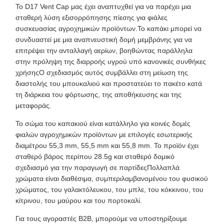
Το D17 Vent Cap μας έχει αναπτυχθεί για να παρέχει μια
σταθερή λύση εξισορρόπησης πίεσης για φιάλες
συσκευασίας αγροχημικών προϊόντων.Το καπάκι μπορεί να
συνδυαστεί με μια αναπνευστική δομή μεμβράνης για να
επιτρέψει την ανταλλαγή αερίων, βοηθώντας παράλληλα
στην πρόληψη της διαρροής υγρού υπό κανονικές συνθήκες
χρήσηςΟ σχεδιασμός αυτός συμβάλλει στη μείωση της
διαστολής του μπουκαλιού και προστατεύει το πακέτο κατά
τη διάρκεια του φόρτωσης, της αποθήκευσης και της
μεταφοράς.
Το σώμα του καπακιού είναι κατάλληλο για κοινές δομές
φιαλών αγροχημικών προϊόντων με επιλογές εσωτερικής
διαμέτρου 55,3 mm, 55,5 mm και 55,8 mm. Το προϊόν έχει
σταθερό βάρος περίπου 28.5g και σταθερό δομικό
σχεδιασμό για την παραγωγή σε παρτίδεςΠολλαπλά
χρώματα είναι διαθέσιμα, συμπεριλαμβανομένου του φυσικού
χρώματος, του γαλακτόλευκου, του μπλε, του κόκκινου, του
κίτρινου, του μαύρου και του πορτοκαλί.
Για τους αγοραστές B2B, μπορούμε να υποστηρίξουμε