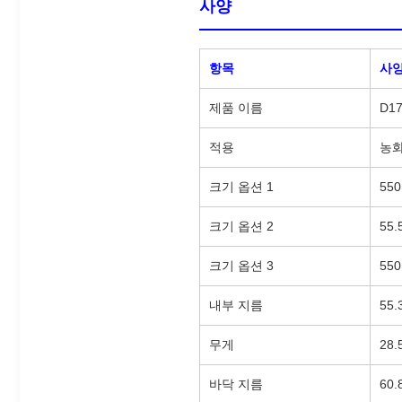
사양
항목
사
제품 이름
D1
적용
농
크기 옵션 1
55
크기 옵션 2
55
크기 옵션 3
55
내부 지름
55.
무게
28.
바닥 지름
60.