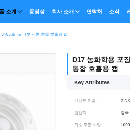
품 소개
동영상
회사 소개
연락처
소식
.3~55.8mm 내부 지름 통합 호흡용 캡
D17 농화학용 포장
통합 호흡용 캡
Key Attributes
브랜드 이름:
XINX
원산지:
중국
최소 주문 수량:
100