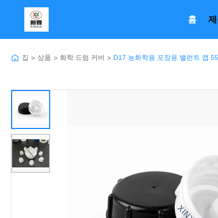
홈
제
집
상품
화학 드럼 커버
D17 농화학용 포장용 밸런트 캡 55
>
>
>