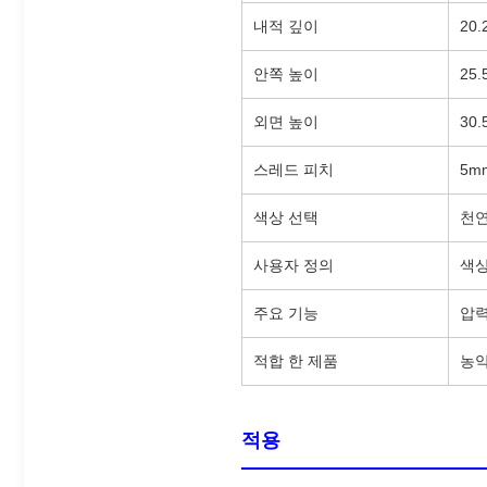
내적 깊이
20.
안쪽 높이
25.
외면 높이
30.
스레드 피치
5m
색상 선택
천연
사용자 정의
색상
주요 기능
압력
적합 한 제품
농약
적용