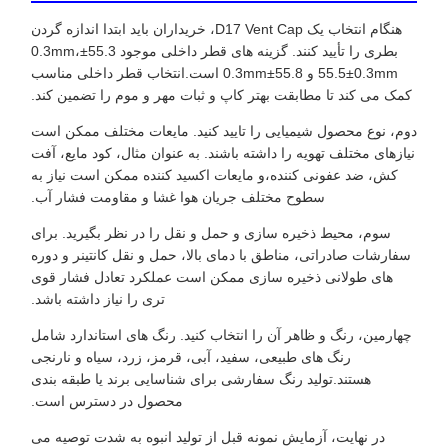
هنگام انتخاب یک D17 Vent Cap، خریداران باید ابتدا اندازه گردن
بطری را تأیید کنند. گزینه های قطر داخلی موجود 55.3±0.3mm،
55.5±0.3mm و 55.8±0.3mm است.انتخاب قطر داخلی مناسب
کمک می کند تا مطابقت بهتر کاپ و ثبات مهر و موم را تضمین کند.
دوم، نوع محصول شیمیایی را تایید کنید. مایعات مختلف ممکن است
نیازهای مختلف تهویه را داشته باشند. به عنوان مثال، کود مایع، آفت
کش، ضد عفونی کننده،و مایعات اکسید کننده ممکن است نیاز به
سطوح مختلف جریان هوا غشا و مقاومت فشار آب.
سوم، محیط ذخیره سازی و حمل و نقل را در نظر بگیرید. برای
سفارشات صادراتی، مناطق با دمای بالا، حمل و نقل کانتینر و دوره
های طولانی ذخیره سازی ممکن است عملکرد تعادل فشار قوی
تری را نیاز داشته باشد.
چهارمین، رنگ و ظاهر آن را انتخاب کنید. رنگ های استاندارد شامل
رنگ های طبیعی، سفید، آبی، قرمز، زرد، سیاه و نارنجی
هستند.تولید رنگ سفارشی برای شناسایی برند یا طبقه بندی
محصول در دسترس است.
در نهایت، آزمایش نمونه قبل از تولید انبوه به شدت توصیه می