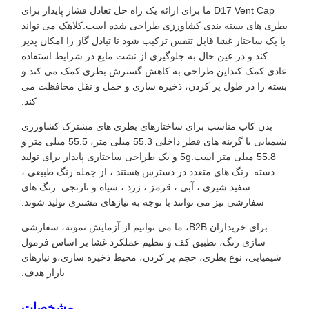
D17 Vent Cap ما برای ارائه یک راه حل تعادل فشار پایدار برای
بطری های بسته بندی کشاورزی طراحی شده است.کلاهک می تواند
با یک ساختار غشا قابل تنفس ترکیب شود تا تبادل گاز را امکان پذیر
کند و در عین حال به جلوگیری از نشت مایع در شرایط استفاده
عادی کمک کنداین طراحی به کاهش گسترش بطری کمک می کند و
بسته را در طول پر کردن، ذخیره سازی و حمل و نقل محافظت می
کند.
بدن کاپ مناسب برای ساختارهای بطری های مشترک کشاورزی
شیمیایی با گزینه های قطر داخلی 55.3 میلی متر، 55.5 میلی متر و
55.8 میلی متر است.5g و یک طراحی ساختاری پایدار برای تولید
دسته. رنگ های متعدد در دسترس هستند ، از جمله رنگ طبیعی ،
سفید شیری ، آبی ، قرمز ، زرد ، سیاه و نارنجی. رنگ های
سفارشی نیز می توانند با توجه به نیازهای مشتری تولید شوند.
برای خریداران B2B، ما می توانیم از آزمایش نمونه، سفارشی
سازی رنگ، تطبیق کف و تنظیم عملکرد غشا بر اساس فرمول
شیمیایی، نوع بطری، حجم پر کردن، محیط ذخیره سازی،و نیازهای
بازار هدف.
مشخصات