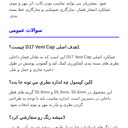
شود. مشتریان می توانند مناسب بودن کاپ، اثر مهر و موم،
عملکرد انتشار فشار، سازگاری شیمیایی،و سازگاری خط بسته
بندی.
سوالات عمومی
1هدف اصلی D17 Vent Cap چیست؟
عملکرد اصلی D17 Vent Cap این است که به تعادل فشار داخلی
بطری های بسته بندی کشاورزی کمک کند.و گشودن پوشش در طول
ذخیره سازی و حمل و نقل.
2اين کپسول چه اندازه بطري مي تونه جا بده؟
این محصول در 55.3mm، 55.5mm و 55.8mm گزینه های قطر
داخلی در دسترس است. اندازه مناسب باید با توجه به طراحی
گردن بطری و نیاز به مهر و موم انتخاب شود.
3ميشه رنگ رو سفارشي کرد؟
بله. رنگ های استاندارد عبارتند از طبیعی، سفید شیری، آبی، قرمز،