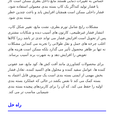
حساس به تغییرات دمایی هستند.مایع داخل بطری ممکن است گاز
یا فشار تولید کنداگر یک کاپ بسته بندی معمولی استفاده شود،
فشار داخلی ممکن است همچنان افزایش یابد و باعث چندین خطر
بسته بندی شود.
مشکلات رایج شامل تورم بطری، نشت مایع، تغییر شکل کاپ،
انتشار فشار غیرطبیعی، کارتون های آسیب دیده و شکایات مشتری
پس از تحویل است.افزایش فشار می تواند جدی تر باشد زیرا کالاها
اغلب چرخه های حمل و نقل طولانی را تجربه می کننداین مشکلات
نه تنها بر ظاهر محصول تأثیر می گذارد بلکه ممکن است هزینه های
تعویض را افزایش دهد و به شهرت برند آسیب برساند.
برای محصولات کشاورزی مانند آفت کش ها، کود مایع، ضد عفونی
کننده ها، عوامل سفید کننده و محلول های اکسید کننده، تعادل فشار
بخش مهمی از ایمنی بسته بندی است.یک سرپوش قابل اعتماد به
بسته کمک می کند تا نفس بکشد در حالی که عملکرد بسته بندی
اولیه را حفظ می کند، که آن را برای کاربردهای پیچیده بسته بندی
شیمیایی مناسب تر می کند.
راه حل