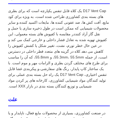
D17 Vent Cap یک کلاه قابل تنفس یکپارچه است که برای بطری
های بسته بندی کشاورزی طراحی شده است، به ویژه برای کود
مایع، آفت کش ها، ضد عفونی کننده ها، مایعات اکسید کننده،و سایر
محصولات شیمیایی که ممکن است در طول ذخیره سازی یا حمل و
نقل گاز آزاد کننددر مقایسه با کفپوش های بسته معمولی، این
کفپوش تهویه شده به تعادل فشار داخلی و خارجی کمک می کند و
در عین حال خطر تورم، نشت، تغییر شکل یا کشش کفپوش را
کاهش می دهد.کلاه در گزینه های متعدد قطر داخلی در دسترس
است، از جمله 55.3mm، 55.5mm، و 55.8mm، که آن را مناسب
برای طرح های مختلف گردن بطری و الزامات مهر و موم است. با
یک ساختار کاپ پایدار، رنگ های سفارشی،و پیکربندی غشا قابل
تنفس اختیاری، D17 Vent Cap یک راه حل بسته بندی عملی برای
تولید کنندگان مواد شیمیایی کشاورزی، کارخانه های پر کردن مواد
شیمیایی و توزیع کنندگان بسته بندی در بازار XXX است.
علت
در صنعت کشاورزی، بسیاری از محصولات مایع فعال، ناپایدار و یا