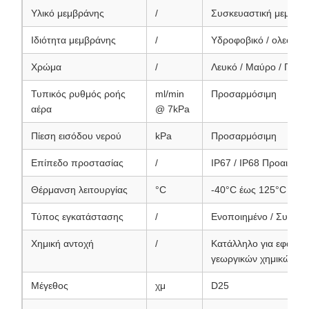
Υλικό μεμβράνης
/
Συσκευαστική μεμβρά
Ιδιότητα μεμβράνης
/
Υδροφοβικό / ολεοφοβ
Χρώμα
/
Λευκό / Μαύρο / Προ
Τυπικός ρυθμός ροής
ml/min
Προσαρμόσιμη
αέρα
@ 7kPa
Πίεση εισόδου νερού
kPa
Προσαρμόσιμη
Επίπεδο προστασίας
/
IP67 / IP68 Προαιρετι
Θέρμανση λειτουργίας
°C
-40°C έως 125°C
Τύπος εγκατάστασης
/
Ενοποιημένο / Συμπλ
Χημική αντοχή
/
Κατάλληλο για εφαρμο
γεωργικών χημικών π
Μέγεθος
χμ
D25