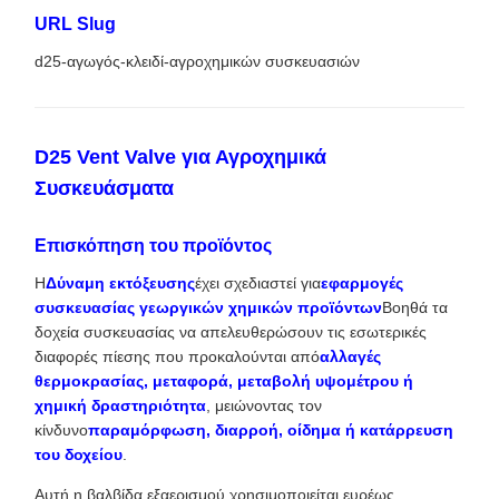
URL Slug
d25-αγωγός-κλειδί-αγροχημικών συσκευασιών
D25 Vent Valve για Αγροχημικά
Συσκευάσματα
Επισκόπηση του προϊόντος
Η
Δύναμη εκτόξευσης
έχει σχεδιαστεί για
εφαρμογές
συσκευασίας γεωργικών χημικών προϊόντων
Βοηθά τα
δοχεία συσκευασίας να απελευθερώσουν τις εσωτερικές
διαφορές πίεσης που προκαλούνται από
αλλαγές
θερμοκρασίας, μεταφορά, μεταβολή υψομέτρου ή
χημική δραστηριότητα
, μειώνοντας τον
κίνδυνο
παραμόρφωση, διαρροή, οίδημα ή κατάρρευση
του δοχείου
.
Αυτή η βαλβίδα εξαερισμού χρησιμοποιείται ευρέως