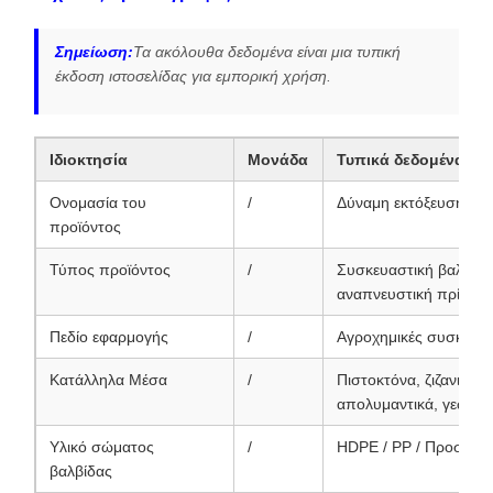
Σημείωση:
Τα ακόλουθα δεδομένα είναι μια τυπική
έκδοση ιστοσελίδας για εμπορική χρήση.
Ιδιοκτησία
Μονάδα
Τυπικά δεδομένα
Ονομασία του
/
Δύναμη εκτόξευσης
προϊόντος
Τύπος προϊόντος
/
Συσκευαστική βαλβίδα
αναπνευστική πρίζα ε
Πεδίο εφαρμογής
/
Αγροχημικές συσκευασ
Κατάλληλα Μέσα
/
Πιστοκτόνα, ζιζανιοκτ
απολυμαντικά, γεωργι
Υλικό σώματος
/
HDPE / PP / Προσαρμ
βαλβίδας