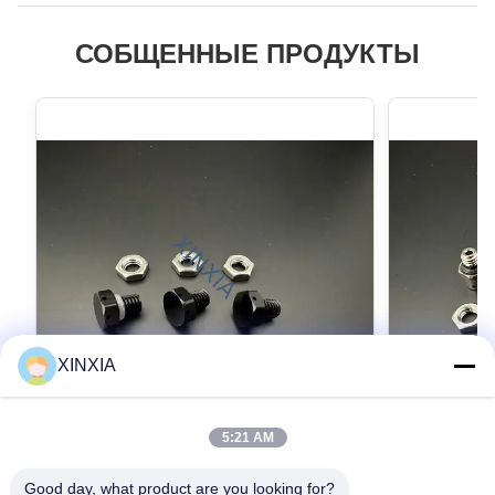
СОБЩЕННЫЕ ПРОДУКТЫ
XINXIA
5:21 AM
8.0мм вентиляционный клапан из
5.0мм Vent
нержавеющей стали, автоматический
клапан с 
Good day, what product are you looking for?