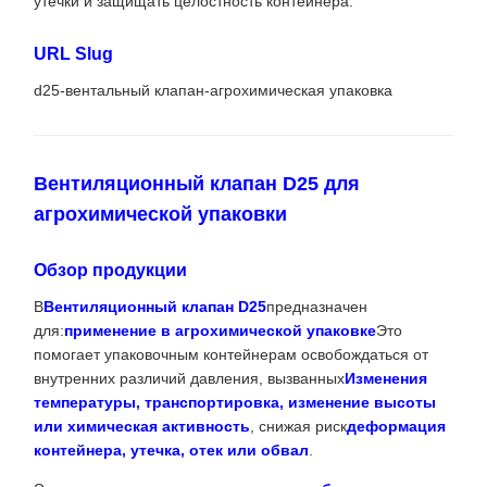
утечки и защищать целостность контейнера.
URL Slug
d25-вентальный клапан-агрохимическая упаковка
Вентиляционный клапан D25 для
агрохимической упаковки
Обзор продукции
В
Вентиляционный клапан D25
предназначен
для:
применение в агрохимической упаковке
Это
помогает упаковочным контейнерам освобождаться от
внутренних различий давления, вызванных
Изменения
температуры, транспортировка, изменение высоты
или химическая активность
, снижая риск
деформация
контейнера, утечка, отек или обвал
.