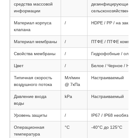
средства массовой
дезинфицирующие сре
информации
сельскохозяйственные
Материал корпуса
/
HDPE / PP / на заказ
клапана
Материал мембраны
/
ПТФЕ / ПТФЕ компози
Свойства мембраны
/
Гидрофобные / олеоф
Цвет
/
Белое / Черное / Наст
Типичная скорость
Мл/мин
Настраиваемый
воздушного потока
@ 7кПа
Давление входа
kPa
Настраиваемый
воды
Уровень защиты
/
IP67 / IP68 необязате
Операционная
°C
-40°C до 125°C
температура