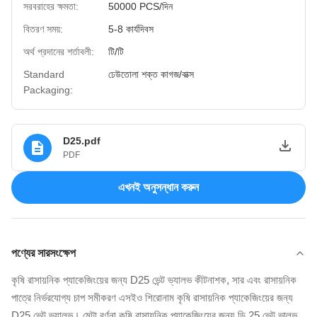
সরবরাহের ক্ষমতা:
50000 PCS/দিন
বিতরণ সময়:
5-8 কার্যদিবস
অর্থ প্রদানের শর্তাবলী:
টি/টি
Standard
ঢেউতোলা শক্ত কাগজ/বাক্স
Packaging:
D25.pdf
PDF
এখনই অনুসন্ধান করুন
পণ্যের সারসংক্ষেপ
কৃষি রাসায়নিক প্যাকেজিংয়ের জন্য D25 ভেন্ট ভ্যালভ কীটনাশক, সার এবং রাসায়নিক
পাত্রে নির্ভরযোগ্য চাপ সমীকরণ এসইও শিরোনাম কৃষি রাসায়নিক প্যাকেজিংয়ের জন্য
D25 ভেন্ট ভ্যালভ। মেটা বর্ণনা কৃষি রাসায়নিক প্যাকেজিংয়ের জন্য ডি 25 ভেন্ট ভালভ