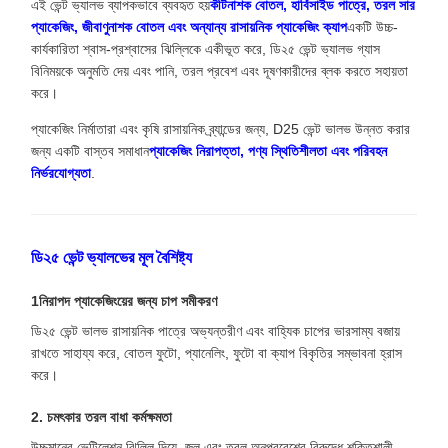
এই ভেন্ট ভ্যালভ ব্যাপকভাবে ব্যবহৃত হয়
কীটনাশক বোতল, হার্বিসাইড পাত্রে, তরল সার
প্যাকেজিং, জীবাণুনাশক বোতল এবং অন্যান্য রাসায়নিক প্যাকেজিং ক্যাপ
একটি উচ্চ-
কার্যকারিতা শ্বাস-প্রশ্বাসের ঝিল্লিকে একীভূত করে, ডি২৫ ভেন্ট ভ্যালভ গ্যাস
বিনিময়কে অনুমতি দেয় এবং পানি, তরল প্রবেশ এবং দূষণকারীদের ব্লক করতে সহায়তা
করে।
প্যাকেজিং নির্মাতারা এবং কৃষি রাসায়নিক ব্র্যান্ডের জন্য, D25 ভেন্ট ভালভ উন্নত করার
জন্য একটি বাস্তব সমাধান
প্যাকেজিং নিরাপত্তা, পণ্য স্থিতিশীলতা এবং পরিবহন
নির্ভরযোগ্যতা
.
ডি২৫ ভেন্ট ভ্যালভের মূল বৈশিষ্ট্য
1নিরাপদ প্যাকেজিংয়ের জন্য চাপ সমীকরণ
ডি২৫ ভেন্ট ভালভ রাসায়নিক পাত্রে অভ্যন্তরীণ এবং বাহ্যিক চাপের ভারসাম্য বজায়
রাখতে সাহায্য করে, বোতল ফুটো, প্যানেলিং, ফুটো বা ক্যাপ বিকৃতির সম্ভাবনা হ্রাস
করে।
2. চমৎকার তরল বাধা কর্মক্ষমতা
উচ্চমানের ভেন্টিলেশন ঝিল্লি দিয়ে, জল এবং তরল অনুপ্রবেশের বিরুদ্ধে শক্তিশালী