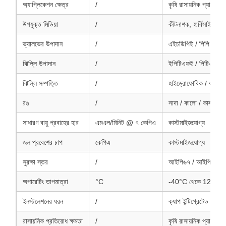
অ্যাপ্লিকেশন ক্ষেত্র
/
কৃষি রাসায়নিক প্যাকেজিং
উপযুক্ত মিডিয়া
/
কীটনাশক, হার্বিসাইড, তর
ভ্যালভের উপাদান
/
এইচডিপিই / পিপি / কাস
ঝিল্লি উপাদান
/
ইপিটিএফই / পিটিএফই কম
ঝিল্লি সম্পত্তি
/
হাইড্রোফোবিক / ওলিওফ
রঙ
/
সাদা / কালো / কাস্টম
সাধারণ বায়ু প্রবাহের হার
এমএল/মিনিট @ ৭ কেপিএ
কাস্টমাইজযোগ্য
জল প্রবেশের চাপ
কেপিএ
কাস্টমাইজযোগ্য
সুরক্ষা স্তর
/
আইপি৬৭ / আইপি৬৮ ঐচ
অপারেটিং তাপমাত্রা
°C
-40°C থেকে 125°C
ইনস্টলেশনের ধরন
/
ক্যাপ ইন্টিগ্রেটেড / প্ল
রাসায়নিক প্রতিরোধ ক্ষমতা
/
কৃষি রাসায়নিক প্যাকেজি