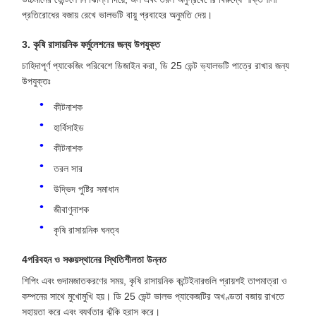
প্রতিরোধের বজায় রেখে ভালভটি বায়ু প্রবাহের অনুমতি দেয়।
3. কৃষি রাসায়নিক ফর্মুলেশনের জন্য উপযুক্ত
চাহিদাপূর্ণ প্যাকেজিং পরিবেশে ডিজাইন করা, ডি 25 ভেন্ট ভ্যালভটি পাত্রে রাখার জন্য
উপযুক্তঃ
কীটনাশক
হার্বিসাইড
কীটনাশক
তরল সার
উদ্ভিদ পুষ্টির সমাধান
জীবাণুনাশক
কৃষি রাসায়নিক ঘনত্ব
4পরিবহন ও সঞ্চয়স্থানের স্থিতিশীলতা উন্নত
শিপিং এবং গুদামজাতকরণের সময়, কৃষি রাসায়নিক কন্টেইনারগুলি প্রায়শই তাপমাত্রা ও
কম্পনের সাথে মুখোমুখি হয়। ডি 25 ভেন্ট ভালভ প্যাকেজটির অখণ্ডতা বজায় রাখতে
সহায়তা করে এবং ব্যর্থতার ঝুঁকি হ্রাস করে।