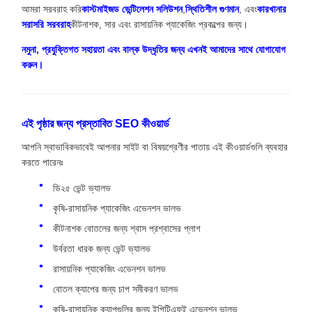
আমরা সরবরাহ করি
কাস্টমাইজড ভেন্টিলেশন সলিউশন
,
স্থিতিশীল গুণমান
, এবং
কারখানার
সরাসরি সরবরাহ
কীটনাশক, সার এবং রাসায়নিক প্যাকেজিং প্রকল্পের জন্য।
নমুনা, প্রযুক্তিগত সহায়তা এবং বাল্ক উদ্ধৃতির জন্য এখনই আমাদের সাথে যোগাযোগ
করুন।
এই পৃষ্ঠার জন্য প্রস্তাবিত SEO কীওয়ার্ড
আপনি স্বাভাবিকভাবেই আপনার সাইট বা বিষয়শ্রেণীর পাতায় এই কীওয়ার্ডগুলি ব্যবহার
করতে পারেনঃ
ডি২৫ ভেন্ট ভ্যালভ
কৃষি-রাসায়নিক প্যাকেজিং এভেনশন ভালভ
কীটনাশক বোতলের জন্য শ্বাস প্রশ্বাসের প্লাগ
উর্বরতা ধারক জন্য ভেন্ট ভ্যালভ
রাসায়নিক প্যাকেজিং এভেনশন ভালভ
বোতল ক্যাপের জন্য চাপ সমীকরণ ভালভ
কৃষি-রাসায়নিক ক্যাপগুলির জন্য ইপিটিএফই এভেনশন ভালভ