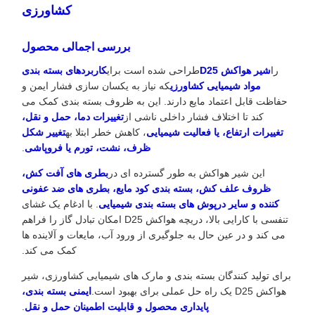
کشاورزی
بررسی اجمالی محصول
را
شیر هواکش D25
طراحی شده است برای
کاربردهای بسته بندی
مواد شیمیایی کشاورزی
که نیاز به یکسان سازی فشار ایمن و
حفاظت قابل اعتماد مایع دارند. این به ظروف بسته بندی کمک می
کند تا اختلاف فشار داخلی ناشی از
تغییرات دما، حمل و نقل،
تغییرات ارتفاع، یا فعالیت شیمیایی
، کاهش خطر ابتلا به
تغییر شکل
ظرف، نشت، تورم یا فروپاشی
.
این شیر هواکش به طور گسترده ای در
بطری های آفت کش،
ظروف علف کش، بسته بندی کود مایع، بطری های ضد عفونی
کننده و سایر درپوش های بسته بندی شیمیایی
. با ادغام یک غشای
تنفسی با کارایی بالا، دریچه هواکش D25 امکان تبادل گاز را فراهم
می کند و در عین حال به جلوگیری از ورود آب، مایعات و آلاینده ها
کمک می کند.
برای تولید کنندگان بسته بندی و مارک های شیمیایی کشاورزی، شیر
هواکش D25 یک راه حل عملی برای بهبود است.
ایمنی بسته بندی،
پایداری محصول و قابلیت اطمینان حمل و نقل
.