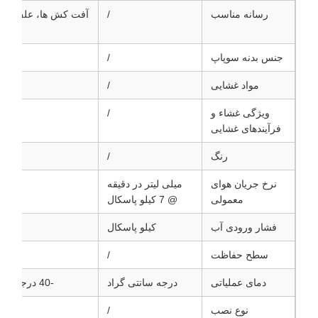
رسانه مناسب
/
آفت کش ها، علف کش 
کنند
جنس بدنه سوپاپ
/
مواد غشایی
/
غشای ک
ویژگی غشاء و
/
فرآیندهای غشایی
رنگ
/
نرخ جریان هوای
میلی لیتر در دقیقه
معمولی
@ 7 کیلو پاسکال
فشار ورودی آب
کیلو پاسکال
سطح حفاظت
/
دمای عملیاتی
درجه سانتی گراد
-40 درجه سانتیگراد تا 125 درجه سانتیگراد
نوع نصب
/
کلا