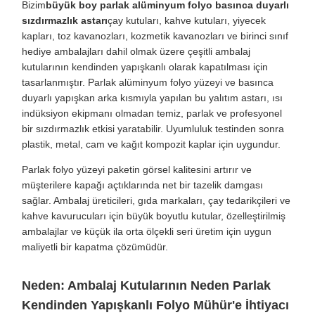
Bizim
büyük boy parlak alüminyum folyo basınca duyarlı
sızdırmazlık astarı
çay kutuları, kahve kutuları, yiyecek
kapları, toz kavanozları, kozmetik kavanozları ve birinci sınıf
hediye ambalajları dahil olmak üzere çeşitli ambalaj
kutularının kendinden yapışkanlı olarak kapatılması için
tasarlanmıştır. Parlak alüminyum folyo yüzeyi ve basınca
duyarlı yapışkan arka kısmıyla yapılan bu yalıtım astarı, ısı
indüksiyon ekipmanı olmadan temiz, parlak ve profesyonel
bir sızdırmazlık etkisi yaratabilir. Uyumluluk testinden sonra
plastik, metal, cam ve kağıt kompozit kaplar için uygundur.
Parlak folyo yüzeyi paketin görsel kalitesini artırır ve
müşterilere kapağı açtıklarında net bir tazelik damgası
sağlar. Ambalaj üreticileri, gıda markaları, çay tedarikçileri ve
kahve kavurucuları için büyük boyutlu kutular, özelleştirilmiş
ambalajlar ve küçük ila orta ölçekli seri üretim için uygun
maliyetli bir kapatma çözümüdür.
Neden: Ambalaj Kutularının Neden Parlak
Kendinden Yapışkanlı Folyo Mühür'e İhtiyacı