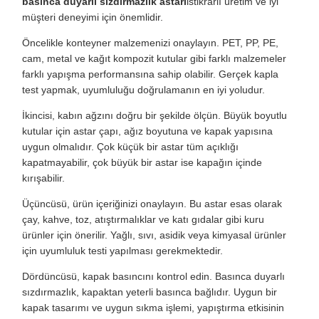
basınca duyarlı sızdırmazlık astarı
istikrarlı üretim ve iyi
müşteri deneyimi için önemlidir.
Öncelikle konteyner malzemenizi onaylayın. PET, PP, PE,
cam, metal ve kağıt kompozit kutular gibi farklı malzemeler
farklı yapışma performansına sahip olabilir. Gerçek kapla
test yapmak, uyumluluğu doğrulamanın en iyi yoludur.
İkincisi, kabın ağzını doğru bir şekilde ölçün. Büyük boyutlu
kutular için astar çapı, ağız boyutuna ve kapak yapısına
uygun olmalıdır. Çok küçük bir astar tüm açıklığı
kapatmayabilir, çok büyük bir astar ise kapağın içinde
kırışabilir.
Üçüncüsü, ürün içeriğinizi onaylayın. Bu astar esas olarak
çay, kahve, toz, atıştırmalıklar ve katı gıdalar gibi kuru
ürünler için önerilir. Yağlı, sıvı, asidik veya kimyasal ürünler
için uyumluluk testi yapılması gerekmektedir.
Dördüncüsü, kapak basıncını kontrol edin. Basınca duyarlı
sızdırmazlık, kapaktan yeterli basınca bağlıdır. Uygun bir
kapak tasarımı ve uygun sıkma işlemi, yapıştırma etkisinin