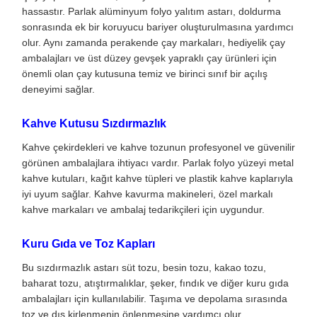
hassastır. Parlak alüminyum folyo yalıtım astarı, doldurma
sonrasında ek bir koruyucu bariyer oluşturulmasına yardımcı
olur. Aynı zamanda perakende çay markaları, hediyelik çay
ambalajları ve üst düzey gevşek yapraklı çay ürünleri için
önemli olan çay kutusuna temiz ve birinci sınıf bir açılış
deneyimi sağlar.
Kahve Kutusu Sızdırmazlık
Kahve çekirdekleri ve kahve tozunun profesyonel ve güvenilir
görünen ambalajlara ihtiyacı vardır. Parlak folyo yüzeyi metal
kahve kutuları, kağıt kahve tüpleri ve plastik kahve kaplarıyla
iyi uyum sağlar. Kahve kavurma makineleri, özel markalı
kahve markaları ve ambalaj tedarikçileri için uygundur.
Kuru Gıda ve Toz Kapları
Bu sızdırmazlık astarı süt tozu, besin tozu, kakao tozu,
baharat tozu, atıştırmalıklar, şeker, fındık ve diğer kuru gıda
ambalajları için kullanılabilir. Taşıma ve depolama sırasında
toz ve dış kirlenmenin önlenmesine yardımcı olur.