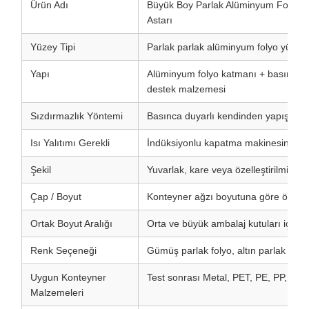
Ürün Adı
Büyük Boy Parlak Alüminyum Folyo B
Astarı
Yüzey Tipi
Parlak parlak alüminyum folyo yüzeyi
Yapı
Alüminyum folyo katmanı + basınca d
destek malzemesi
Sızdırmazlık Yöntemi
Basınca duyarlı kendinden yapışkanlı
Isı Yalıtımı Gerekli
İndüksiyonlu kapatma makinesine ge
Şekil
Yuvarlak, kare veya özelleştirilmiş öze
Çap / Boyut
Konteyner ağzı boyutuna göre özelleşti
Ortak Boyut Aralığı
Orta ve büyük ambalaj kutuları için 
Renk Seçeneği
Gümüş parlak folyo, altın parlak folyo
Uygun Konteyner
Test sonrası Metal, PET, PE, PP, cam,
Malzemeleri