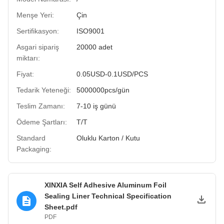
Menşe Yeri:
Çin
Sertifikasyon:
ISO9001
Asgari sipariş
20000 adet
miktarı:
Fiyat:
0.05USD-0.1USD/PCS
Tedarik Yeteneği:
5000000pcs/gün
Teslim Zamanı:
7-10 iş günü
Ödeme Şartları:
T/T
Standard
Oluklu Karton / Kutu
Packaging:
XINXIA Self Adhesive Aluminum Foil
Sealing Liner Technical Specification
Sheet.pdf
PDF