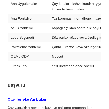
Ana Uygulamalar
Çay kutuları, kahve kutuları, yiyecek 
kozmetik kavanozları
Ana Fonksiyon
Toz koruması, nem direnci, tazelik ya
Açılış Yöntemi
Kapağı açtıktan sonra elle soyulabilir
Logo Seçeneği
Düz parlak yüzey veya özelleştirilmiş
Paketleme Yöntemi
Çanta + karton veya özelleştirilmiş a
OEM / ODM
Mevcut
Örnek Test
Seri üretimden önce önerilir
Başvuru
Çay Teneke Ambalajı
Çay yaprakları neme, kokuya ve saklama ortamına karşı