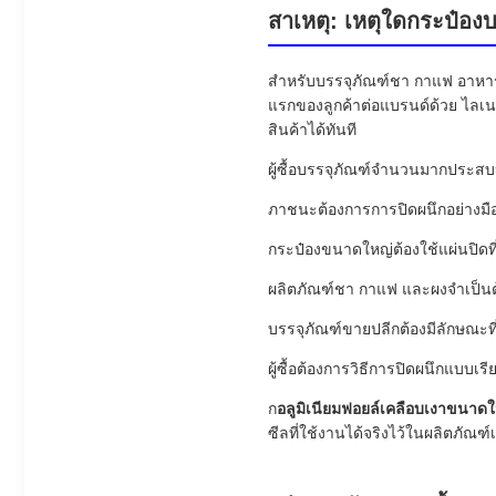
สาเหตุ: เหตุใดกระป๋อง
สำหรับบรรจุภัณฑ์ชา กาแฟ อาหารแห้
แรกของลูกค้าต่อแบรนด์ด้วย ไลเนอ
สินค้าได้ทันที
ผู้ซื้อบรรจุภัณฑ์จำนวนมากประสบปั
ภาชนะต้องการการปิดผนึกอย่างมืออ
กระป๋องขนาดใหญ่ต้องใช้แผ่นปิดที่ม
ผลิตภัณฑ์ชา กาแฟ และผงจำเป็นต
บรรจุภัณฑ์ขายปลีกต้องมีลักษณะ
ผู้ซื้อต้องการวิธีการปิดผนึกแบบเร
ก
อลูมิเนียมฟอยล์เคลือบเงาขนาดใ
ซีลที่ใช้งานได้จริงไว้ในผลิตภัณฑ์