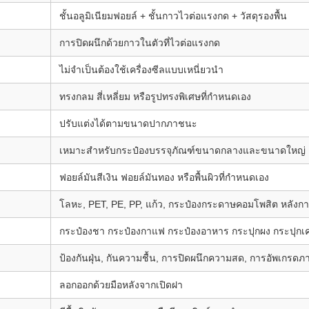
ชั้นอลูมิเนียมฟอยล์ + ชั้นกาวไวต่อแรงกด + วัสดุรองพื้น
การปิดผนึกด้วยกาวในตัวที่ไวต่อแรงกด
ไม่จำเป็นต้องใช้เครื่องซีลแบบเหนี่ยวนำ
ทรงกลม สี่เหลี่ยม หรือรูปทรงพิเศษที่กำหนดเอง
ปรับแต่งได้ตามขนาดปากภาชนะ
เหมาะสำหรับกระป๋องบรรจุภัณฑ์ขนาดกลางและขนาดใหญ่
ฟอยล์มันสีเงิน ฟอยล์มันทอง หรือพื้นผิวที่กำหนดเอง
โลหะ, PET, PE, PP, แก้ว, กระป๋องกระดาษคอมโพสิต หลัง
กระป๋องชา กระป๋องกาแฟ กระป๋องอาหาร กระปุกผง กระปุกเค
ป้องกันฝุ่น, กันความชื้น, การปิดผนึกความสด, การอัพเกรดภ
ลอกออกด้วยมือหลังจากเปิดฝา