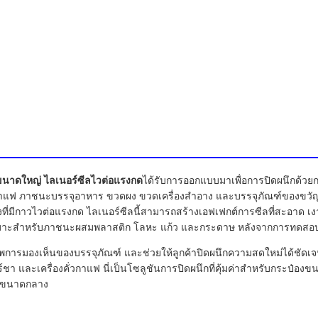
าขนาดใหญ่ ไลเนอร์ซีลไวต่อแรงกด
ได้รับการออกแบบมาเพื่อการปิดผนึกด้วย
าแฟ ภาชนะบรรจุอาหาร ขวดผง ขวดเครื่องสำอาง และบรรจุภัณฑ์ของขวัญระด
งที่มีกาวไวต่อแรงกด ไลเนอร์ซีลนี้สามารถสร้างเอฟเฟกต์การซีลที่สะอาด เ
เหมาะสำหรับภาชนะผสมพลาสติก โลหะ แก้ว และกระดาษ หลังจากการทดสอบ
าพการมองเห็นของบรรจุภัณฑ์ และช่วยให้ลูกค้าปิดผนึกความสดใหม่ได้ชัดเจนเ
ชา และเครื่องคั่วกาแฟ นี่เป็นโซลูชันการปิดผนึกที่คุ้มค่าสำหรับกระป๋
ึงขนาดกลาง