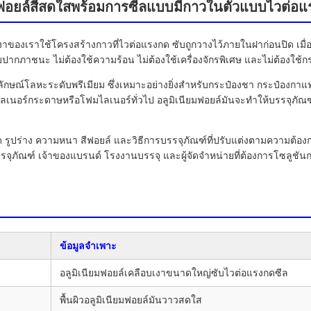
ผิวฟอยล์สีสดใสพร้อมการซีลแบบมีกาวในตัวแบบไวต่อ
เงาของเราใช้โครงสร้างกาวที่ไวต่อแรงกด ซับถูกวางไว้ภายในฝาก่อนปิด เมื่
บปากภาชนะ ไม่ต้องใช้ความร้อน ไม่ต้องใช้เครื่องจักรพิเศษ และไม่ต้องใช้
้รูปลักษณ์โลหะระดับพรีเมียม ซึ่งเหมาะอย่างยิ่งสำหรับกระป๋องชา กระป๋อง
ับไลเนอร์กระดาษหรือโฟมไลเนอร์ทั่วไป อลูมิเนียมฟอยล์มันจะทำให้บรรจุภ
 รูปร่าง ความหนา สีฟอยล์ และวิธีการบรรจุภัณฑ์ที่ปรับแต่งตามความต้อ
ภัณฑ์ เจ้าของแบรนด์ โรงงานบรรจุ และผู้จัดจำหน่ายที่ต้องการโซลูชันการ
ข้อมูลจำเพาะ
อลูมิเนียมฟอยล์เคลือบเงาขนาดใหญ่ซับไวต่อแรงกดซีล
พื้นผิวอลูมิเนียมฟอยล์มันวาวสดใส