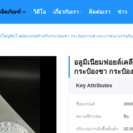
ผลิตภัณฑ์
วิดีโอ
เกี่ยวกับเรา
ติดต่อเรา
ข่าว
นาดใหญ่ซับไวต่อแรงกดสำหรับกระป๋องชา กระป๋องกาแฟ และภาชนะบรรจุภั
อลูมิเนียมฟอยล์เ
กระป๋องชา กระป๋อ
Key Attributes
ชื่อแบรนด์:
XINX
สถานที่กำเนิด:
จีน
ปริมาณการสั่งซื้อขั้นต่ำ:
20,00