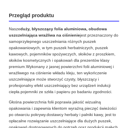
Przegląd produktu
Nasze
duży, błyszczący folia aluminiowa, obudowa
uszczelniająca wrażliwa na ciśnienie
jest przeznaczony do
samoprzylepnego uszczelniania różnych puszek
opakowaniowych, w tym puszek herbatniczych, puszek
kawowych, pojemników spożywczych, słoików z proszkiem,
słoików kosmetycznych i opakowań dla prezentów klasy
premium.Wykonany z jasnej powierzchni folii aluminiowej i
wrażliwego na ciśnienie wkładu kleju, ten wykończenie
uszczelniające może stworzyć czysty, błyszczący i
profesjonalny efekt uszczelniający bez urządzeń indukcji
ciepła.pojemniki ze szkła i papieru po badaniu zgodności.
Głośna powierzchnia folii poprawia jakość wizualną
opakowania i zapewnia klientom wyraźną pieczęć świeżości
po otwarciu pokrywy.dostawcy herbaty i palniki kawy, jest to
opłacalne rozwiązanie uszczelniające dla dużych puszek,
opakowań dostosowanych do potrzeb oraz produkcji małych