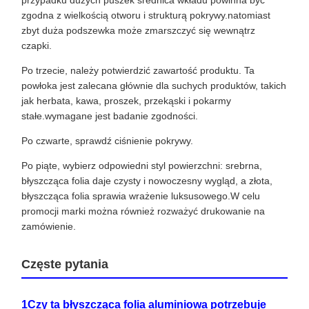
przypadku dużych puszek średnica wkładu powinna być
zgodna z wielkością otworu i strukturą pokrywy.natomiast
zbyt duża podszewka może zmarszczyć się wewnątrz
czapki.
Po trzecie, należy potwierdzić zawartość produktu. Ta
powłoka jest zalecana głównie dla suchych produktów, takich
jak herbata, kawa, proszek, przekąski i pokarmy
stałe.wymagane jest badanie zgodności.
Po czwarte, sprawdź ciśnienie pokrywy.
Po piąte, wybierz odpowiedni styl powierzchni: srebrna,
błyszcząca folia daje czysty i nowoczesny wygląd, a złota,
błyszcząca folia sprawia wrażenie luksusowego.W celu
promocji marki można również rozważyć drukowanie na
zamówienie.
Częste pytania
1Czy ta błyszcząca folia aluminiowa potrzebuje