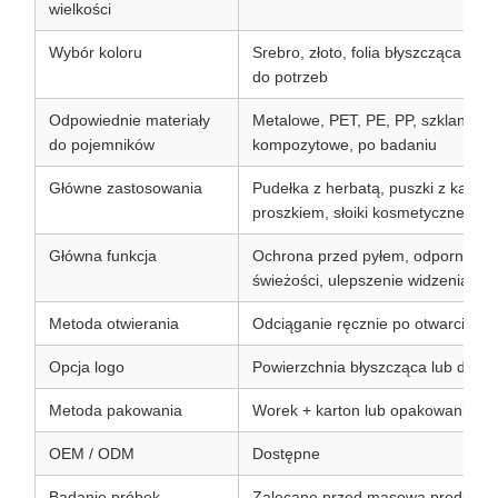
wielkości
Wybór koloru
Srebro, złoto, folia błyszcząca lu
do potrzeb
Odpowiednie materiały
Metalowe, PET, PE, PP, szklane, p
do pojemników
kompozytowe, po badaniu
Główne zastosowania
Pudełka z herbatą, puszki z kawą, p
proszkiem, słoiki kosmetyczne
Główna funkcja
Ochrona przed pyłem, odporność na
świeżości, ulepszenie widzenia
Metoda otwierania
Odciąganie ręcznie po otwarciu p
Opcja logo
Powierzchnia błyszcząca lub druk
Metoda pakowania
Worek + karton lub opakowanie n
OEM / ODM
Dostępne
Badanie próbek
Zalecane przed masową produkcj