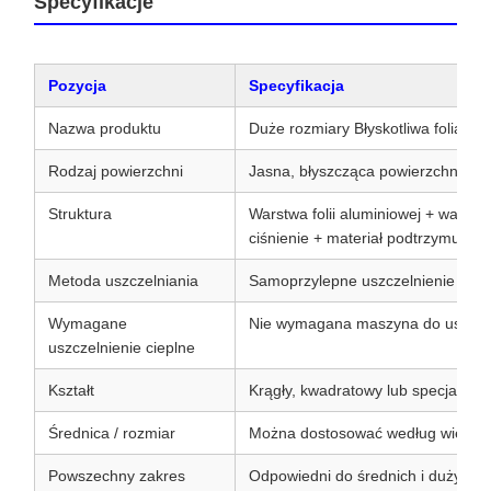
Specyfikacje
Pozycja
Specyfikacja
Nazwa produktu
Duże rozmiary Błyskotliwa folia al
Rodzaj powierzchni
Jasna, błyszcząca powierzchnia fol
Struktura
Warstwa folii aluminiowej + warstwa
ciśnienie + materiał podtrzymujący
Metoda uszczelniania
Samoprzylepne uszczelnienie wrażl
Wymagane
Nie wymagana maszyna do uszczel
uszczelnienie cieplne
Kształt
Krągły, kwadratowy lub specjalny k
Średnica / rozmiar
Można dostosować według wielkośc
Powszechny zakres
Odpowiedni do średnich i dużych