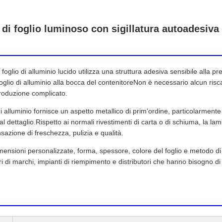
 di foglio luminoso con sigillatura autoadesiva 
n foglio di alluminio lucido utilizza una struttura adesiva sensibile alla pr
di foglio di alluminio alla bocca del contenitoreNon è necessario alcun 
roduzione complicato.
i alluminio fornisce un aspetto metallico di prim'ordine, particolarmente ad
 al dettaglio.Rispetto ai normali rivestimenti di carta o di schiuma, la la
azione di freschezza, pulizia e qualità.
mensioni personalizzate, forma, spessore, colore del foglio e metodo di 
ari di marchi, impianti di riempimento e distributori che hanno bisogno di s