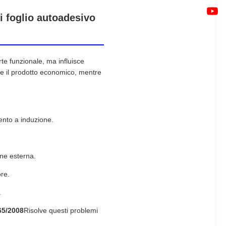
i foglio autoadesivo
arte funzionale, ma influisce
re il prodotto economico, mentre
mento a induzione.
one esterna.
ore.
.
765/2008
Risolve questi problemi