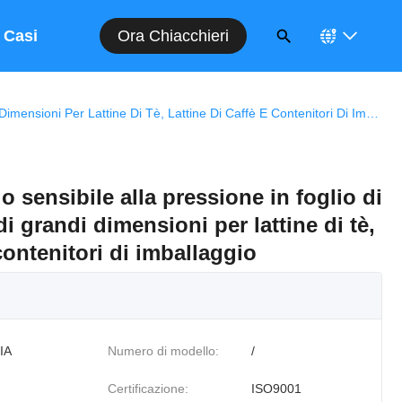
Ora Chiacchieri
Casi
Involucro Di Sigillo Sensibile Alla Pressione In Foglio Di Alluminio Lucido Di Grandi Dimensioni Per Lattine Di Tè, Lattine Di Caffè E Contenitori Di Imballaggio
lo sensibile alla pressione in foglio di
i grandi dimensioni per lattine di tè,
 contenitori di imballaggio
IA
Numero di modello:
/
Certificazione:
ISO9001