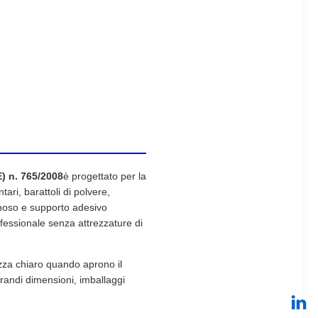
E) n. 765/2008
è progettato per la
ntari, barattoli di polvere,
minoso e supporto adesivo
ofessionale senza attrezzature di
chezza chiaro quando aprono il
 grandi dimensioni, imballaggi