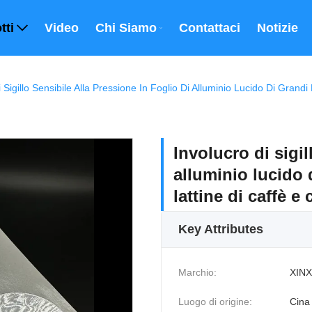
tti
Video
Chi Siamo
Contattaci
Notizie
Involucro di sigil
alluminio lucido d
lattine di caffè e
Key Attributes
Marchio:
XINX
Luogo di origine:
Cina