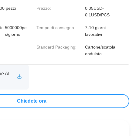
00 pezzi
Prezzo:
0.05USD-
0.1USD/PCS
to:
5000000pc
Tempo di consegna:
7-10 giorni
s/giorno
lavorativi
Standard Packaging:
Cartone/scatola
ondulata
XINXIA Self Adhesive Aluminum Foil Sealing Liner Technical Specification Sheet.pdf
Chiedete ora