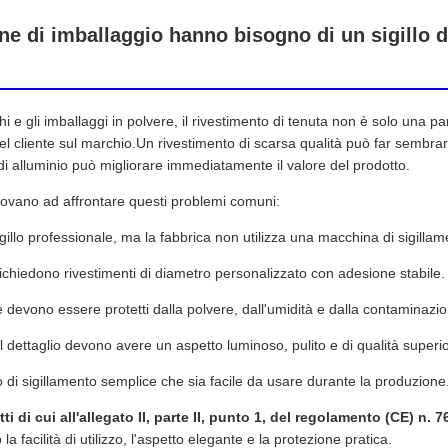
ine di imballaggio hanno bisogno di un sigillo d
ecchi e gli imballaggi in polvere, il rivestimento di tenuta non è solo una p
l cliente sul marchio.Un rivestimento di scarsa qualità può far sembra
io di alluminio può migliorare immediatamente il valore del prodotto.
 trovano ad affrontare questi problemi comuni:
igillo professionale, ma la fabbrica non utilizza una macchina di sigilla
richiedono rivestimenti di diametro personalizzato con adesione stabile.
lvere devono essere protetti dalla polvere, dall'umidità e dalla contaminazi
l dettaglio devono avere un aspetto luminoso, pulito e di qualità superi
di sigillamento semplice che sia facile da usare durante la produzione
ti di cui all'allegato II, parte II, punto 1, del regolamento (CE) n. 
 facilità di utilizzo, l'aspetto elegante e la protezione pratica.