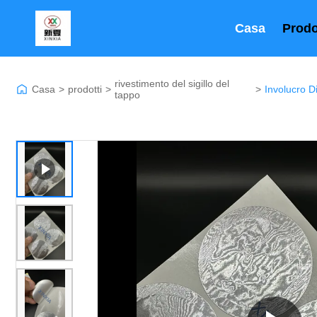
Casa
Prodo
rivestimento del sigillo del
Casa
>
prodotti
>
>
tappo