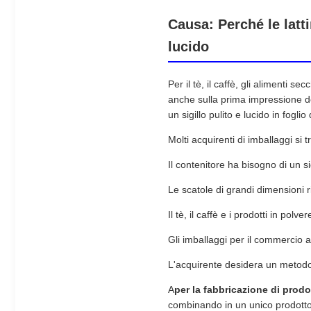
Causa: Perché le latt
lucido
Per il tè, il caffè, gli alimenti s
anche sulla prima impressione de
un sigillo pulito e lucido in fogl
Molti acquirenti di imballaggi si
Il contenitore ha bisogno di un s
Le scatole di grandi dimensioni 
Il tè, il caffè e i prodotti in po
Gli imballaggi per il commercio a
L'acquirente desidera un metodo 
A
per la fabbricazione di prodot
combinando in un unico prodotto la