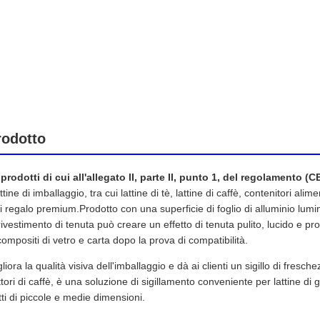
rodotto
prodotti di cui all'allegato II, parte II, punto 1, del regolamento (C
tine di imballaggio, tra cui lattine di tè, lattine di caffè, contenitori alime
gi regalo premium.Prodotto con una superficie di foglio di alluminio lu
rivestimento di tenuta può creare un effetto di tenuta pulito, lucido e pr
compositi di vetro e carta dopo la prova di compatibilità.
gliora la qualità visiva dell'imballaggio e dà ai clienti un sigillo di fres
attori di caffè, è una soluzione di sigillamento conveniente per lattine di
tti di piccole e medie dimensioni.