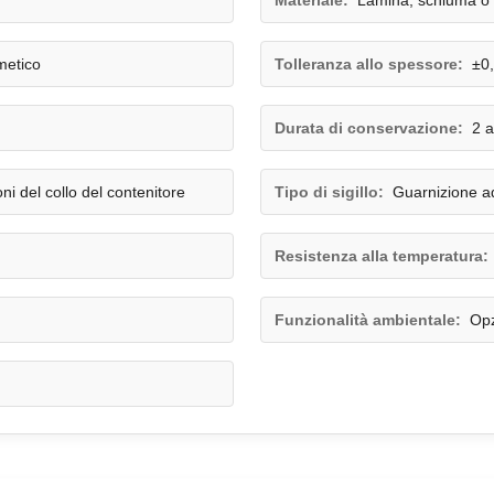
Materiale:
Lamina, schiuma o
metico
Tolleranza allo spessore:
±0
Durata di conservazione:
2 a
ni del collo del contenitore
Tipo di sigillo:
Guarnizione a
Resistenza alla temperatura:
Funzionalità ambientale:
Opz