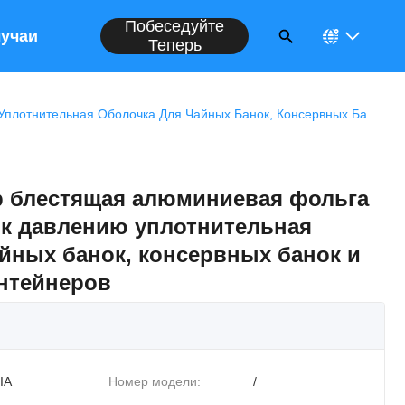
Побеседуйте
учаи
Теперь
Большой Размер Блестящая Алюминиевая Фольга Чувствительная К Давлению Уплотнительная Оболочка Для Чайных Банок, Консервных Банок И Упаковочных Контейнеров
 блестящая алюминиевая фольга
 к давлению уплотнительная
айных банок, консервных банок и
нтейнеров
IA
Номер модели:
/