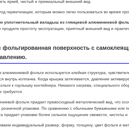
еть яркий, чистый и премиальный внешний вид.
од герметизации, которым можно легко пользоваться во время про
ию уплотнительный вкладыш из глянцевой алюминиевой фоль
м продукте простоту эксплуатации, приятный внешний вид и практи
 фольгированная поверхность с самоклеящ
давлению.
 алюминиевой фольги используется клейкая структура, чувствител
 внутрь колпачка. Когда крышка затягивается, давление активируе
льги к горлышку контейнера. Никакого нагрева, специального обо
е требуется.
ниевой фольги придает превосходный металлический вид, что осо
 и розничной упаковки. По сравнению с обычными бумажными или
 придает упаковке более сильное ощущение свежести, чистоты и 
ваем индивидуальный размер, форму, толщину, цвет фольги и мето