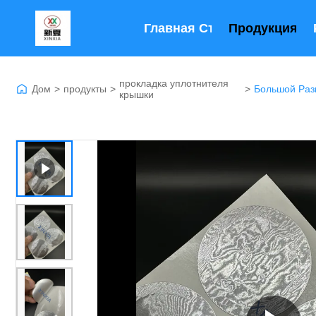
Главная Страница
Продукция
прокладка уплотнителя
Дом
>
продукты
>
>
крышки