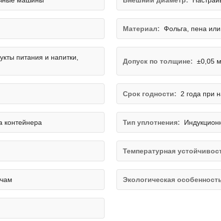
очные машины
Внешний диаметр:
Настраи
Материал:
Фольга, пена ил
укты питания и напитки,
Допуск по толщине:
±0,05 
Срок годности:
2 года при 
а контейнера
Тип уплотнения:
Индукционн
Температурная устойчивос
очам
Экологическая особенност