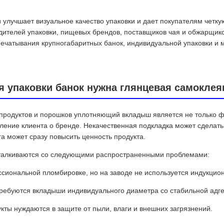
 улучшает визуальное качество упаковки и дает покупателям четку
дителей упаковки, пищевых брендов, поставщиков чая и обжарщик
чатывания крупногабаритных банок, индивидуальной упаковки и м
я упаковки банок нужна глянцевая самокле
х продуктов и порошков уплотняющий вкладыш является не только 
тление клиента о бренде. Некачественная подкладка может сделать
 может сразу повысить ценность продукта.
сталкиваются со следующими распространенными проблемами:
ссиональной пломбировке, но на заводе не используется индукци
ребуются вкладыши индивидуального диаметра со стабильной адге
кты нуждаются в защите от пыли, влаги и внешних загрязнений.