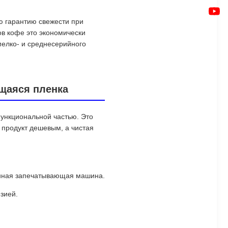
ю гарантию свежести при
ов кофе это экономически
елко- и среднесерийного
ящаяся пленка
функциональной частью. Это
 продукт дешевым, а чистая
онная запечатывающая машина.
зией.