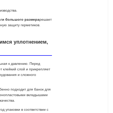
изводства.
ги большого размера
решает
чную защиту герметиков.
имся уплотнением,
ьная к давлению. Перед
т клейкий слой и прикрепляет
рудования и сложного
бенно подходит для банок для
 пенопластовыми вкладышами
качества.
д упаковки в соответствии с