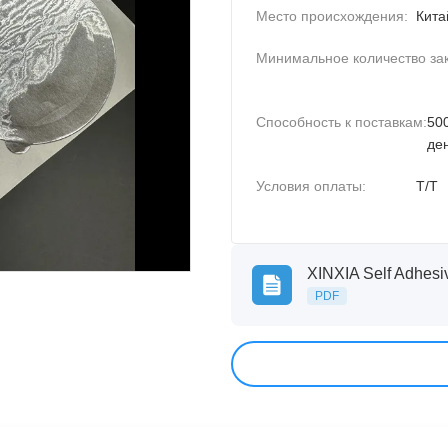
Место происхождения:
Кита
Минимальное количество зак
Способность к поставкам:
50
де
Условия оплаты:
Т/Т
PDF