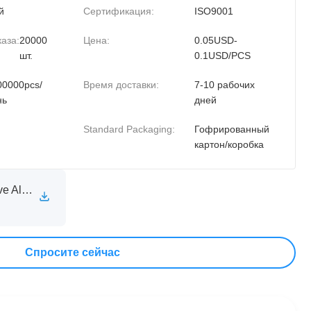
й
Сертификация:
ISO9001
аза:
20000
Цена:
0.05USD-
шт.
0.1USD/PCS
00000pcs/
Время доставки:
7-10 рабочих
нь
дней
Standard Packaging:
Гофрированный
картон/коробка
XINXIA Self Adhesive Aluminum Foil Sealing Liner Technical Specification Sheet.pdf
Спросите сейчас