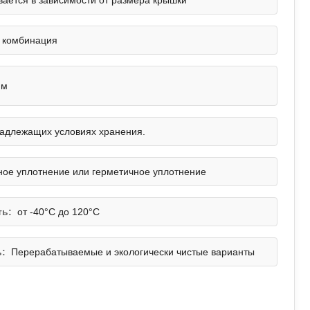
вается в зависимости от размера крышки
и комбинация
мм
надлежащих условиях хранения.
ое уплотнение или герметичное уплотнение
ть:
от -40°С до 120°С
ь:
Перерабатываемые и экологически чистые варианты