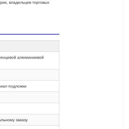
рик, владельцев торговых
глянцевой алюминиевой
риал подложки
альному заказу