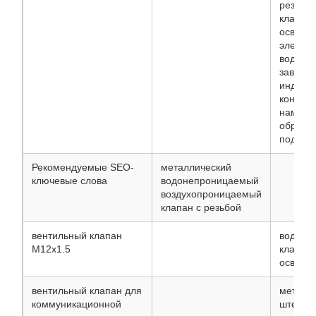
резьбо
клапан
освеще
электро
водоне
заводс
индиви
контрол
нами се
образцо
поддерж
Рекомендуемые SEO-
металлический
ключевые слова
водонепроницаемый
воздухопроницаемый
клапан с резьбой
вентильный клапан
водоне
M12x1.5
клапан 
освеще
вентильный клапан для
металл
коммуникационной
штекер 