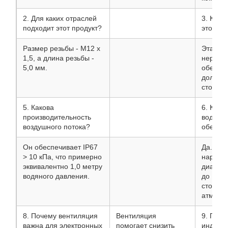
2. Для каких отраслей
3. Како
подходит этот продукт?
этой м
Размер резьбы - M12 x
Эта мод
1,5, а длина резьбы -
нержав
5,0 мм.
обеспе
долгове
стойкос
5. Какова
6. Како
производительность
водоне
воздушного потока?
обеспе
Он обеспечивает IP67
Да. Он 
> 10 кПа, что примерно
наружны
эквивалентно 1,0 метру
диапазо
водяного давления.
до 125°
стойкос
атмосф
8. Почему вентиляция
Вентиляция
9. Подд
важна для электронных
помогает снизить
индиви