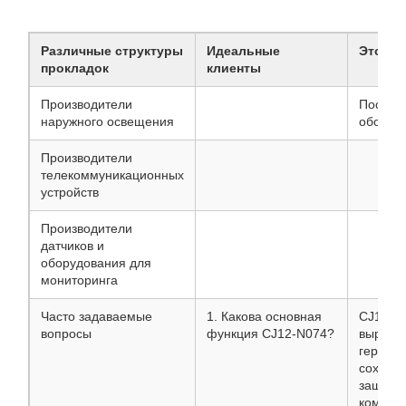
Различные структуры
Идеальные
Этот п
прокладок
клиенты
Производители
Постав
наружного освещения
оборуд
Производители
телекоммуникационных
устройств
Производители
датчиков и
оборудования для
мониторинга
Часто задаваемые
1. Какова основная
CJ12-N
вопросы
функция CJ12-N074?
выравн
гермети
сохран
защиты
компоне