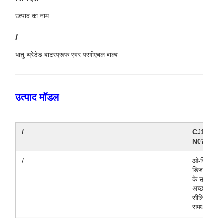
उत्पाद का नाम
/
धातु थ्रेडेड वाटरप्रूफ एयर परमीएबल वाल्व
उत्पाद मॉडल
/
CJ12-
N074
/
ओ-रिंग
डिजाइन
के साथ
अच्छा
सीलिंग
समर्थन