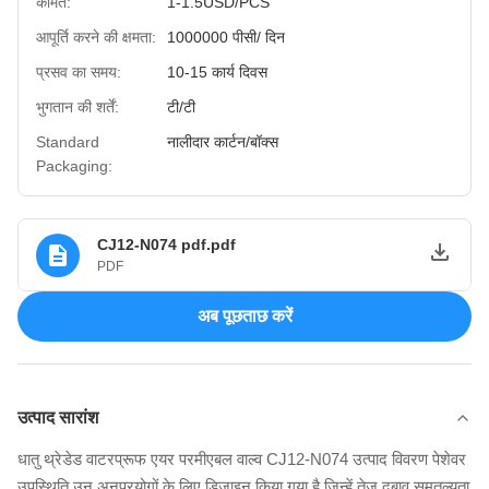
कीमत:
1-1.5USD/PCS
आपूर्ति करने की क्षमता:
1000000 पीसी/ दिन
प्रसव का समय:
10-15 कार्य दिवस
भुगतान की शर्तें:
टी/टी
Standard
नालीदार कार्टन/बॉक्स
Packaging:
CJ12-N074 pdf.pdf
PDF
अब पूछताछ करें
उत्पाद सारांश
धातु थ्रेडेड वाटरप्रूफ एयर परमीएबल वाल्व CJ12-N074 उत्पाद विवरण पेशेवर
उपस्थिति उन अनुप्रयोगों के लिए डिज़ाइन किया गया है जिन्हें तेज दबाव समतुल्यता