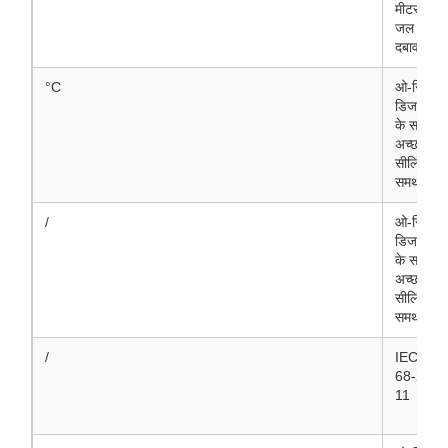
मीटर
जल
दबाव
°C
ओ-रिंग
डिजाइन
के साथ
अच्छा
सीलिंग
समर्थन
/
ओ-रिंग
डिजाइन
के साथ
अच्छा
सीलिंग
समर्थन
/
IEC
68-2-
11