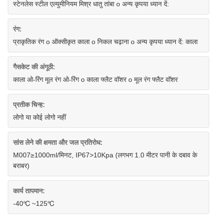
स्टेनलेस स्टील एल्युमीनियम मिश्र धातु तांबा o अन्य कृपया ध्यान दें:
रंग:
प्राकृतिक रंग o ऑक्सीकृत काला o निकल चढ़ाना o अन्य कृपया ध्यान दें: काला
गैसकेट की अंगूठी:
काला ओ-रिंग मूल रंग ओ-रिंग o काला फ्लैट वॉशर o मूल रंग फ्लैट वॉशर
प्रतीक चिन्ह:
लोगो या कोई लोगो नहीं
सांस लेने की क्षमता और जल प्रतिरोध:
M007≥1000ml/मिनट, IP67>10Kpa (लगभग 1.0 मीटर पानी के दबाव के
बराबर)
कार्य तापमान:
-40℃ ~125℃