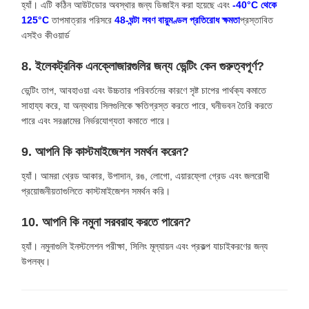
হ্যাঁ। এটি কঠিন আউটডোর অবস্থার জন্য ডিজাইন করা হয়েছে এবং
-40°C থেকে
125°C
তাপমাত্রার পরিসরে
48-ঘন্টা লবণ বায়ুমণ্ডল প্রতিরোধ ক্ষমতা
প্রস্তাবিত
এসইও কীওয়ার্ড
8. ইলেকট্রনিক এনক্লোজারগুলির জন্য ভেন্টিং কেন গুরুত্বপূর্ণ?
ভেন্টিং তাপ, আবহাওয়া এবং উচ্চতার পরিবর্তনের কারণে সৃষ্ট চাপের পার্থক্য কমাতে
সাহায্য করে, যা অন্যথায় সিলগুলিকে ক্ষতিগ্রস্ত করতে পারে, ঘনীভবন তৈরি করতে
পারে এবং সরঞ্জামের নির্ভরযোগ্যতা কমাতে পারে।
9. আপনি কি কাস্টমাইজেশন সমর্থন করেন?
হ্যাঁ। আমরা থ্রেড আকার, উপাদান, রঙ, লোগো, এয়ারফ্লো গ্রেড এবং জলরোধী
প্রয়োজনীয়তাগুলিতে কাস্টমাইজেশন সমর্থন করি।
10. আপনি কি নমুনা সরবরাহ করতে পারেন?
হ্যাঁ। নমুনাগুলি ইনস্টলেশন পরীক্ষা, সিলিং মূল্যায়ন এবং প্রকল্প যাচাইকরণের জন্য
উপলব্ধ।