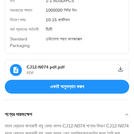
দাম:
1-1.5USD/PCS
সরবরাহের ক্ষমতা:
1000000 পিসি/ দিন
বিতরণ সময়:
10-15 কার্যদিবস
অর্থ প্রদানের শর্তাবলী:
টি/টি
Standard
ঢেউতোলা শক্ত কাগজ/বাক্স
Packaging:
CJ12-N074 pdf.pdf
PDF
এখনই অনুসন্ধান করুন
পণ্যের সারসংক্ষেপ
ধাতব থ্রেডেড জলরোধী বায়ু ভেদ্য ভালভ CJ12-N074 পণ্যের বিবরণ CJ12-N074
ধাতব থ্রেডেড জলরোধী বায়ু ভেদ্য ভালভ এমন অ্যাপ্লিকেশনগুলির জন্য তৈরি করা