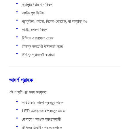
অ্যালুমিনিয়াম খাদ বিকল্প
কাস্টম পৃষ্ঠ ফিনিস
প্রাকৃতিক, কালো, নিকেল-প্লেটেড, বা অন্যান্য রঙ
কাস্টম লোগো বিকল্প
বিভিন্ন এয়ারফ্লো গ্রেড
বিভিন্ন জলরোধী কর্মক্ষমতা স্তর
বিভিন্ন গ্যাসকেট কাঠামো
আদর্শ গ্রাহক
এই পণ্যটি এর জন্য উপযুক্ত:
আউটডোর আলো প্রস্তুতকারক
LED এনক্লোজার প্রস্তুতকারক
যোগাযোগ সরঞ্জাম সরবরাহকারী
টেলিকম ডিভাইস প্রস্তুতকারক