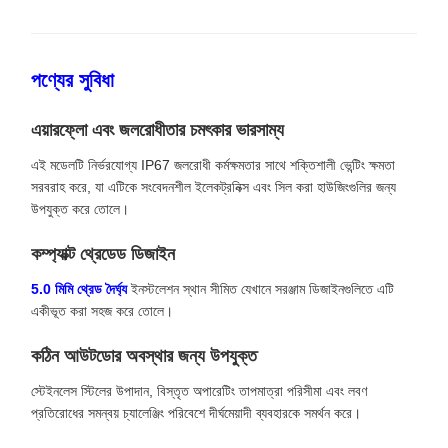
পণ্যের সুবিধা
এয়ারফ্লো এবং জলরোধীতার চমৎকার ভারসাম্য
এই মডেলটি নির্ভরযোগ্য IP67 জলরোধী কর্মক্ষমতার সাথে শক্তিশালী ভেন্টিং ক্ষমতা
সরবরাহ করে, যা এটিকে সংবেদনশীল ইলেকট্রনিক্স এবং সিল করা হাউজিংগুলির জন্য
উপযুক্ত করে তোলে।
কম্প্যাক্ট থ্রেডেড ডিজাইন
5.0 মিমি থ্রেড দৈর্ঘ্য
ইনস্টলেশন স্থান সীমিত যেখানে সরঞ্জাম ডিজাইনগুলিতে এটি
একীভূত করা সহজ করে তোলে।
কঠিন আউটডোর অবস্থার জন্য উপযুক্ত
স্টেইনলেস স্টিলের উপাদান, বিস্তৃত অপারেটিং তাপমাত্রা পরিসীমা এবং লবণ
প্রতিরোধের সমন্বয় চ্যালেঞ্জিং পরিবেশে দীর্ঘমেয়াদী ব্যবহারকে সমর্থন করে।