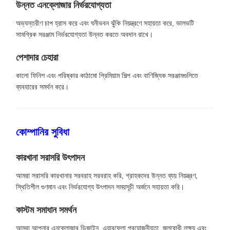
উন্নত এনক্লোজার নির্ভরযোগ্যতা
অভ্যন্তরীণ চাপ হ্রাস করে এবং ঘনীভবন ঝুঁকি নিয়ন্ত্রণে সহায়তা করে, ভালভটি
সামগ্রিক সরঞ্জাম নির্ভরযোগ্যতা উন্নত করতে অবদান রাখে।
পেশাদার চেহারা
কালো ফিনিশ এবং পরিষ্কার কাঠামো প্রিমিয়াম শিল্প এবং বাণিজ্যিক সরঞ্জামগুলিতে
ব্যবহারের সমর্থন করে।
কোম্পানির সুবিধা
কারখানা সরাসরি উৎপাদন
আমরা সরাসরি কারখানার সরবরাহ সরবরাহ করি, গ্রাহকদের উন্নত ব্যয় নিয়ন্ত্রণ,
স্থিতিশীল গুণমান এবং নির্ভরযোগ্য উৎপাদন সময়সূচী অর্জনে সহায়তা করি।
কাস্টম সমাধান সমর্থন
আমরা আপনার এনক্লোজার ডিজাইন, এয়ারফ্লো প্রয়োজনীয়তা, জলরোধী লক্ষ্য এবং