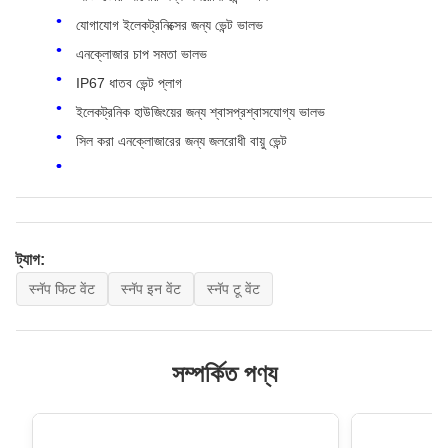
যোগাযোগ ইলেকট্রনিক্সের জন্য ভেন্ট ভালভ
এনক্লোজার চাপ সমতা ভালভ
IP67 ধাতব ভেন্ট প্লাগ
ইলেকট্রনিক হাউজিংয়ের জন্য শ্বাসপ্রশ্বাসযোগ্য ভালভ
সিল করা এনক্লোজারের জন্য জলরোধী বায়ু ভেন্ট
ট্যাগ:
स्नॅप फिट वेंट
स्नॅप इन वेंट
स्नॅप टू वेंट
সম্পর্কিত পণ্য