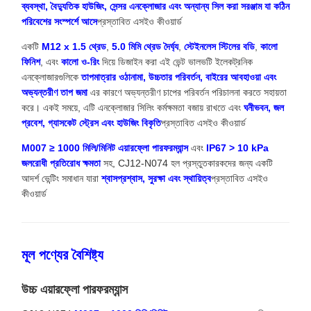
ব্যবস্থা, বৈদ্যুতিক হাউজিং, সেন্সর এনক্লোজার এবং অন্যান্য সিল করা সরঞ্জাম যা কঠিন
পরিবেশের সংস্পর্শে আসে
প্রস্তাবিত এসইও কীওয়ার্ড
একটি
M12 x 1.5 থ্রেড
,
5.0 মিমি থ্রেড দৈর্ঘ্য
,
স্টেইনলেস স্টিলের বডি
,
কালো
ফিনিশ
, এবং
কালো ও-রিং
দিয়ে ডিজাইন করা এই ভেন্ট ভালভটি ইলেকট্রনিক
এনক্লোজারগুলিকে
তাপমাত্রার ওঠানামা, উচ্চতার পরিবর্তন, বাইরের আবহাওয়া এবং
অভ্যন্তরীণ তাপ জমা
এর কারণে অভ্যন্তরীণ চাপের পরিবর্তন পরিচালনা করতে সহায়তা
করে। একই সময়ে, এটি এনক্লোজার সিলিং কর্মক্ষমতা বজায় রাখতে এবং
ঘনীভবন, জল
প্রবেশ, গ্যাসকেট স্ট্রেস এবং হাউজিং বিকৃতি
প্রস্তাবিত এসইও কীওয়ার্ড
M007 ≥ 1000 মিলি/মিনিট এয়ারফ্লো পারফরম্যান্স
এবং
IP67 > 10 kPa
জলরোধী প্রতিরোধ ক্ষমতা
সহ, CJ12-N074 হল প্রস্তুতকারকদের জন্য একটি
আদর্শ ভেন্টিং সমাধান যারা
শ্বাসপ্রশ্বাস, সুরক্ষা এবং স্থায়িত্ব
প্রস্তাবিত এসইও
কীওয়ার্ড
মূল পণ্যের বৈশিষ্ট্য
উচ্চ এয়ারফ্লো পারফরম্যান্স