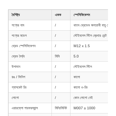
বৈশিষ্ট্য
একক
স্পেসিফিকেশন
পণ্যের নাম
/
ধাতব থ্রেডেড জলরোধী বায়ু ভেদ্য 
পণ্যের মডেল
/
স্টেইনলেস স্টিল ব্রেথার ভেন্ট
থ্রেড স্পেসিফিকেশন
/
M12 x 1.5
থ্রেড দৈর্ঘ্য
মিমি
5.0
উপাদান
/
স্টেইনলেস স্টিল
রঙ / ফিনিশ
/
কালো
গ্যাসকেট রিং
/
কালো ও-রিং
লোগো
/
কোন লোগো নেই
এয়ারফ্লো পারফরম্যান্স
মিলি/মিনিট
M007 ≥ 1000