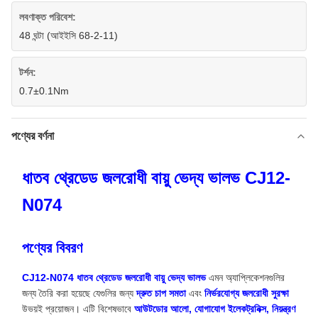
লবণাক্ত পরিবেশ:
48 ঘন্টা (আইইসি 68-2-11)
টর্শন:
0.7±0.1Nm
পণ্যের বর্ণনা
ধাতব থ্রেডেড জলরোধী বায়ু ভেদ্য ভালভ CJ12-
N074
পণ্যের বিবরণ
CJ12-N074 ধাতব থ্রেডেড জলরোধী বায়ু ভেদ্য ভালভ
এমন অ্যাপ্লিকেশনগুলির
জন্য তৈরি করা হয়েছে যেগুলির জন্য
দ্রুত চাপ সমতা
এবং
নির্ভরযোগ্য জলরোধী সুরক্ষা
উভয়ই প্রয়োজন। এটি বিশেষভাবে
আউটডোর আলো, যোগাযোগ ইলেকট্রনিক্স, নিয়ন্ত্রণ