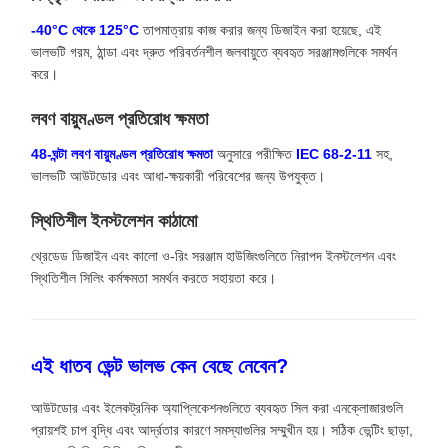
-40°C থেকে 125°C
তাপমাত্রায় কাজ করার জন্য ডিজাইন করা হয়েছে, এই
ভালভটি গরম, ঠান্ডা এবং দ্রুত পরিবর্তনশীল জলবায়ুতে ব্যবহৃত সরঞ্জামগুলিকে সমর্থন
করে।
লবণ বায়ুমণ্ডল প্রতিরোধ ক্ষমতা
48-ঘন্টা লবণ বায়ুমণ্ডল প্রতিরোধ ক্ষমতা
অনুসারে পরীক্ষিত
IEC 68-2-11
সহ,
ভালভটি আউটডোর এবং আধা-ক্ষয়কারী পরিবেশের জন্য উপযুক্ত।
স্থিতিশীল ইনস্টলেশন কাঠামো
থ্রেডেড ডিজাইন এবং কালো ও-রিং সরঞ্জাম হাউজিংগুলিতে নিরাপদ ইনস্টলেশন এবং
স্থিতিশীল সিলিং কর্মক্ষমতা সমর্থন করতে সহায়তা করে।
এই ধাতব ভেন্ট ভালভ কেন বেছে নেবেন?
আউটডোর এবং ইলেকট্রনিক অ্যাপ্লিকেশনগুলিতে ব্যবহৃত সিল করা এনক্লোজারগুলি
প্রায়শই চাপ বৃদ্ধি এবং আর্দ্রতার কারণে সমস্যাগুলির সম্মুখীন হয়। সঠিক ভেন্টিং ছাড়া,