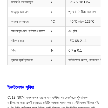
জলরোধী পারফরম্যান্স
/
IP67 > 10 kPa
সমতুল্য জল চাপ
/
প্রায় 1.0 মিটার জল চাপ
কাজের তাপমাত্রা
°C
-40°C থেকে 125°C
লবণ বায়ুমণ্ডল প্রতিরোধ ক্ষমতা
/
48 ঘন্টা
পরীক্ষার মান
/
IEC 68-2-11
টর্শন
Nm
0.7 ± 0.1
প্রধান অ্যাপ্লিকেশন
/
আউটডোর আলো, যোগাযোগ ইলেকট্রন
ইনস্টলেশন সুবিধা
CJ12-N074 এনক্লোজার দেয়াল এবং হাউজিং প্যানেলগুলিতে সুবিধাজনক
একীকরণের জন্য একটি থ্রেডেড মাউন্টিং কাঠামো গ্রহণ করে। স্টেইনলেস স্টিলের বডি