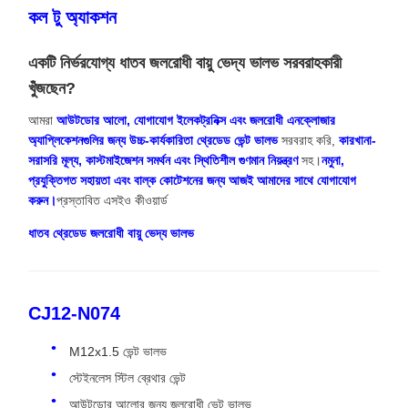
কল টু অ্যাকশন
একটি নির্ভরযোগ্য ধাতব জলরোধী বায়ু ভেদ্য ভালভ সরবরাহকারী
খুঁজছেন?
আমরা
আউটডোর আলো, যোগাযোগ ইলেকট্রনিক্স এবং জলরোধী এনক্লোজার
অ্যাপ্লিকেশনগুলির জন্য উচ্চ-কার্যকারিতা থ্রেডেড ভেন্ট ভালভ
সরবরাহ করি,
কারখানা-
সরাসরি মূল্য, কাস্টমাইজেশন সমর্থন এবং স্থিতিশীল গুণমান নিয়ন্ত্রণ
সহ।
নমুনা,
প্রযুক্তিগত সহায়তা এবং বাল্ক কোটেশনের জন্য আজই আমাদের সাথে যোগাযোগ
করুন।
প্রস্তাবিত এসইও কীওয়ার্ড
ধাতব থ্রেডেড জলরোধী বায়ু ভেদ্য ভালভ
CJ12-N074
M12x1.5 ভেন্ট ভালভ
স্টেইনলেস স্টিল ব্রেথার ভেন্ট
আউটডোর আলোর জন্য জলরোধী ভেন্ট ভালভ