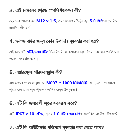
3. এই মডেলের থ্রেড স্পেসিফিকেশন কী?
থ্রেডের আকার হল
M12 x 1.5
, এবং থ্রেডের দৈর্ঘ্য হল
5.0 মিমি
প্রস্তাবিত
এসইও কীওয়ার্ড
4. ভালভ বডির জন্য কোন উপাদান ব্যবহার করা হয়?
এই মডেলটি
স্টেইনলেস স্টিল
দিয়ে তৈরি, যা চমৎকার স্থায়িত্ব এবং ক্ষয় প্রতিরোধ
ক্ষমতা সরবরাহ করে।
5. এয়ারফ্লো পারফরম্যান্স কী?
এয়ারফ্লো পারফরম্যান্স হল
M007 ≥ 1000 মিলি/মিনিট
, যা দ্রুত চাপ সমতা
প্রয়োজন এমন অ্যাপ্লিকেশনগুলির জন্য উপযুক্ত।
6. এটি কি জলরোধী স্তর সরবরাহ করে?
এটি
IP67 > 10 kPa
, প্রায়
1.0 মিটার জল চাপ
প্রস্তাবিত এসইও কীওয়ার্ড
7. এটি কি আউটডোর পরিবেশে ব্যবহার করা যেতে পারে?