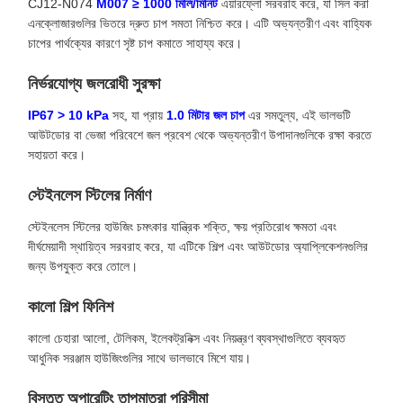
CJ12-N074
M007 ≥ 1000 মিলি/মিনিট
এয়ারফ্লো সরবরাহ করে, যা সিল করা
এনক্লোজারগুলির ভিতরে দ্রুত চাপ সমতা নিশ্চিত করে। এটি অভ্যন্তরীণ এবং বাহ্যিক
চাপের পার্থক্যের কারণে সৃষ্ট চাপ কমাতে সাহায্য করে।
নির্ভরযোগ্য জলরোধী সুরক্ষা
IP67 > 10 kPa
সহ, যা প্রায়
1.0 মিটার জল চাপ
এর সমতুল্য, এই ভালভটি
আউটডোর বা ভেজা পরিবেশে জল প্রবেশ থেকে অভ্যন্তরীণ উপাদানগুলিকে রক্ষা করতে
সহায়তা করে।
স্টেইনলেস স্টিলের নির্মাণ
স্টেইনলেস স্টিলের হাউজিং চমৎকার যান্ত্রিক শক্তি, ক্ষয় প্রতিরোধ ক্ষমতা এবং
দীর্ঘমেয়াদী স্থায়িত্ব সরবরাহ করে, যা এটিকে শিল্প এবং আউটডোর অ্যাপ্লিকেশনগুলির
জন্য উপযুক্ত করে তোলে।
কালো শিল্প ফিনিশ
কালো চেহারা আলো, টেলিকম, ইলেকট্রনিক্স এবং নিয়ন্ত্রণ ব্যবস্থাগুলিতে ব্যবহৃত
আধুনিক সরঞ্জাম হাউজিংগুলির সাথে ভালভাবে মিশে যায়।
বিস্তৃত অপারেটিং তাপমাত্রা পরিসীমা