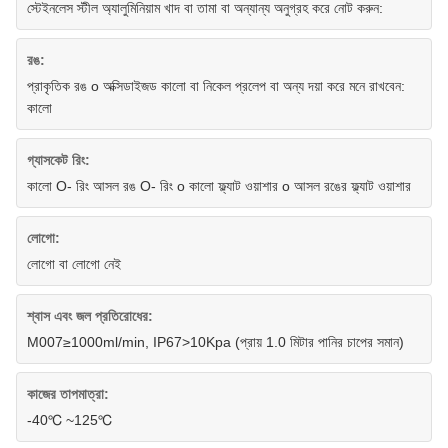
স্টেইনলেস স্টীল অ্যালুমিনিয়াম খাদ বা তামা বা অন্যান্য অনুগ্রহ করে নোট করুন:
রঙ:
প্রাকৃতিক রঙ o অক্সিডাইজড কালো বা নিকেল প্রলেপ বা অন্য দয়া করে মনে রাখবেন:
কালো
গ্যাসকেট রিং:
কালো O- রিং আসল রঙ O- রিং o কালো ফ্ল্যাট ওয়াশার o আসল রঙের ফ্ল্যাট ওয়াশার
লোগো:
লোগো বা লোগো নেই
শ্বাস এবং জল প্রতিরোধের:
M007≥1000ml/min, IP67>10Kpa (প্রায় 1.0 মিটার পানির চাপের সমান)
কাজের তাপমাত্রা:
-40℃ ~125℃