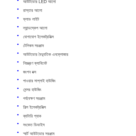
আউটডোর LED আলো
রাস্তার আলো
ফ্লাড লাইট
ল্যান্ডস্কেপ আলো
যোগাযোগ ইলেকট্রনিক্স
টেলিকম সরঞ্জাম
আউটডোর বৈদ্যুতিক এনক্লোজার
নিয়ন্ত্রণ ক্যাবিনেট
জংশন বক্স
পাওয়ার সাপ্লাই হাউজিং
সেন্সর হাউজিং
পর্যবেক্ষণ সরঞ্জাম
শিল্প ইলেকট্রনিক্স
ব্যাটারি প্যাক
সংকেত ডিভাইস
স্মার্ট আউটডোর সরঞ্জাম