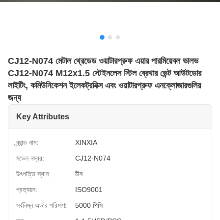
CJ12-N074 মেটাল থ্রেডেড ওয়াটারপ্রুফ এয়ার পারমিয়েবল ভালভ
CJ12-N074 M12x1.5 স্টেইনলেস স্টিল ব্রেথার ভেন্ট আউটডোর
লাইটিং, কমিউনিকেশন ইলেকট্রনিক্স এবং ওয়াটারপ্রুফ এনক্লোজারগুলির
জন্য
Key Attributes
ব্র্যান্ড নাম:
XINXIA
মডেল নম্বর:
CJ12-N074
উৎপত্তি স্থান:
চীন
প্রত্যয়ন:
ISO9001
সর্বনিম্ন অর্ডার পরিমাণ:
5000 পিসি