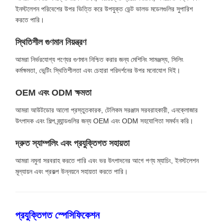
ইনস্টলেশন পরিবেশের উপর ভিত্তি করে উপযুক্ত ভেন্ট ভালভ মডেলগুলির সুপারিশ
করতে পারি।
স্থিতিশীল গুণমান নিয়ন্ত্রণ
আমরা নির্ভরযোগ্য পণ্যের গুণমান নিশ্চিত করার জন্য মেশিনিং সামঞ্জস্য, সিলিং
কর্মক্ষমতা, ভেন্টিং স্থিতিশীলতা এবং চেহারা পরিদর্শনের উপর মনোযোগ দিই।
OEM এবং ODM ক্ষমতা
আমরা আউটডোর আলো প্রস্তুতকারক, টেলিকম সরঞ্জাম সরবরাহকারী, এনক্লোজার
উৎপাদক এবং শিল্প ব্র্যান্ডগুলির জন্য OEM এবং ODM সহযোগিতা সমর্থন করি।
দ্রুত স্যাম্পলিং এবং প্রযুক্তিগত সহায়তা
আমরা নমুনা সরবরাহ করতে পারি এবং ভর উৎপাদনের আগে পণ্য ম্যাচিং, ইনস্টলেশন
মূল্যায়ন এবং প্রকল্প উন্নয়নে সহায়তা করতে পারি।
প্রযুক্তিগত স্পেসিফিকেশন