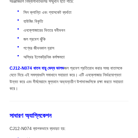
সরঞ্জামগুলি নিম্নলিখিতগুলির সম্মুখীন হতে পারে:
সিল ক্লান্তি এবং গ্যাসকেট ব্যর্থতা
হাউজিং বিকৃতি
এনক্লোজারের ভিতরে ঘনীভবন
জল প্রবেশ ঝুঁকি
পণ্যের জীবনকাল হ্রাস
অস্থির ইলেকট্রনিক কর্মক্ষমতা
CJ12-N074 ধাতব বায়ু ভেদ্য ভালভ
জল প্রবেশ প্রতিরোধ করার সময় বাতাসকে
যেতে দিয়ে এই সমস্যাগুলি সমাধানে সহায়তা করে। এটি এনক্লোজার নির্ভরযোগ্যতা
উন্নত করে এবং দীর্ঘমেয়াদে মূল্যবান অভ্যন্তরীণ উপাদানগুলিকে রক্ষা করতে সহায়তা
করে।
সাধারণ অ্যাপ্লিকেশন
CJ12-N074 ব্যাপকভাবে ব্যবহৃত হয়: