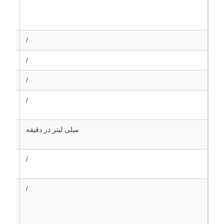
/
فول
/
مز
/
مز
/
مز
میلی لیتر در دقیقه
مز
/
/
مز