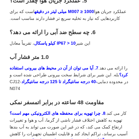
5. عملکرد جریان هوا چقدر است؟
عملکرد جریان هوا
M007 ≥ 1000 میلی لیتر در دقیقه
است که برای
کاربردهایی که نیاز به تخلیه سریع تر فشار دارند مناسب است.
6. چه سطح ضد آبی را ارائه می دهد؟
این شیر
IP67 > 10 کیلو پاسکال
، تقریباً معادل
1.0 متر فشار آب
را ارائه می دهد.
7. آیا می توان از آن در محیط های بیرونی استفاده
کرد؟
بله. این شیر برای شرایط سخت بیرونی طراحی شده است و
در محدوده دمایی
-40 درجه سانتیگراد تا 125 درجه سانتیگراد
CJ12-
N074
مقاومت 48 ساعته در برابر اتمسفر نمکی
کار می کند.
8. چرا تهویه برای محفظه های الکترونیکی مهم است؟
تهویه به کاهش اختلاف فشار ناشی از گرما، آب و هوا و تغییرات
ارتفاع کمک می کند، که در غیر این صورت می تواند به آب بندها
آسیب برساند، تراکم ایجاد کند و قابلیت اطمینان تجهیزات را کاهش