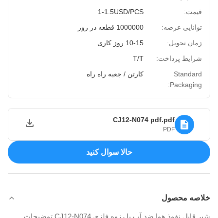
قیمت:
1-1.5USD/PCS
توانایی عرضه:
1000000 قطعه در روز
زمان تحویل:
10-15 روز کاری
شرایط پرداخت:
T/T
Standard
کارتن / جعبه راه راه
Packaging:
CJ12-N074 pdf.pdf
PDF
حالا سوال کنيد
خلاصه محصول
شیر قابل نفوذ هوا ضد آب با رزوه فلزی CJ12-N074 توضیحات