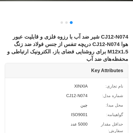
CJ12-N074 شیر ضد آب با رزوه فلزی و قابلیت عبور
هوا CJ12-N074 دریچه تنفس از جنس فولاد ضد زنگ
M12x1.5 برای روشنایی فضای باز، الکترونیک ارتباطی و
محفظه‌های ضد آب
Key Attributes
نام تجاری:
XINXIA
شماره مدل:
CJ12-N074
محل مبدا:
چین
گواهینامه:
ISO9001
حداقل مقدار
5000 عدد
سفارش: