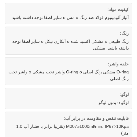
کیفیت مواد:
آلیاژ آلومینیوم فولاد ضد زنگ o مس o سایر لطفا توجه داشته باشید:
رنگ:
رنگ طبیعی o مشکی اکسید شده o آبکاری نیکل o سایر لطفا توجه
داشته باشید: مشکی
حلقه واشر:
O-ring مشکی رنگ اصلی O-ring o واشر تخت مشکی o واشر تخت
رنگ اصلی
لوگو:
لوگو o بدون لوگو
قابلیت تنفس و مقاومت در برابر آب:
M007≥1000ml/min، IP67>10Kpa (تقریبا برابر با فشار آب 1.0
متر)