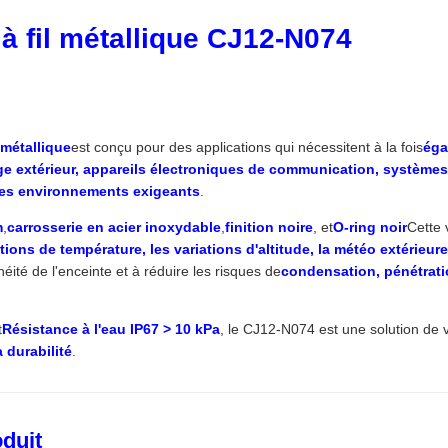
à fil métallique CJ12-N074
 métallique
est conçu pour des applications qui nécessitent à la fois
éga
ge extérieur, appareils électroniques de communication, systèmes
des environnements exigeants
.
m
,
carrosserie en acier inoxydable
,
finition noire
, et
O-ring noir
Cette 
ations de température, les variations d'altitude, la météo extérieur
éité de l'enceinte et à réduire les risques de
condensation, pénétratio
t
Résistance à l'eau IP67 > 10 kPa
, le CJ12-N074 est une solution de v
a durabilité
.
oduit