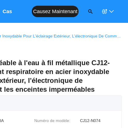
Causez Maintenant
Cas
Ventileur Imperméable À L'eau À Fil Métallique CJ12-N074 M12x1.5 Vent Respiratoire En Acier Inoxydable Pour L'éclairage Extérieur, L'électronique De Communication Et Les Enceintes Imperméables
able à l'eau à fil métallique CJ12-
 respiratoire en acier inoxydable
xtérieur, l'électronique de
 les enceintes imperméables
IA
Numéro de modèle:
CJ12-N074