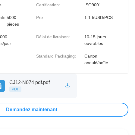
e
Certification:
ISO9001
ale:
5000
Prix:
1-1.5USD/PCS
pièces
000
Délai de livraison:
10-15 jours
s/jour
ouvrables
Standard Packaging:
Carton
ondulé/boîte
CJ12-N074 pdf.pdf
PDF
Demandez maintenant