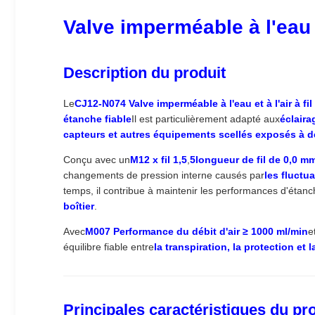
Valve imperméable à l'eau 
Description du produit
Le
CJ12-N074 Valve imperméable à l'eau et à l'air à fil
étanche fiable
Il est particulièrement adapté aux
éclaira
capteurs et autres équipements scellés exposés à 
Conçu avec un
M12 x fil 1,5
,
5longueur de fil de 0,0 m
changements de pression interne causés par
les fluctu
temps, il contribue à maintenir les performances d'étanch
boîtier
.
Avec
M007 Performance du débit d'air ≥ 1000 ml/min
e
équilibre fiable entre
la transpiration, la protection et l
Principales caractéristiques du pr