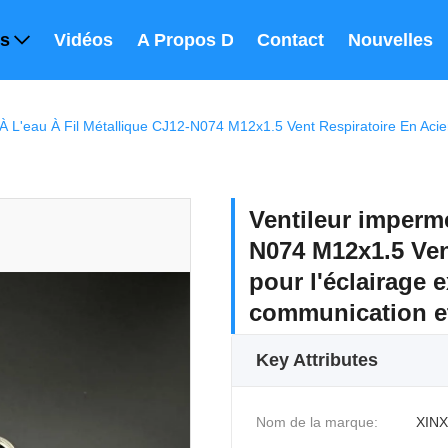
ts
Vidéos
A Propos De Nous
Contact
Nouvelles
Ventileur impermé
N074 M12x1.5 Vent
pour l'éclairage e
communication et
Key Attributes
Nom de la marque:
XINX