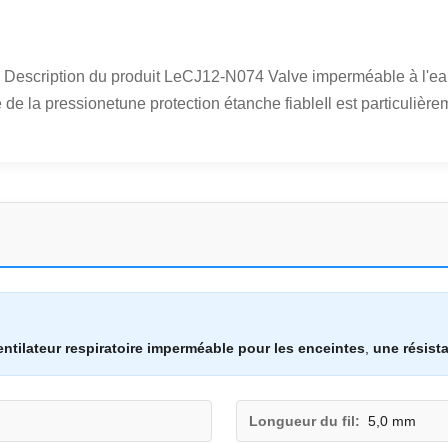
Description du produit LeCJ12-N074 Valve imperméable à l'eau e
e de la pressionetune protection étanche fiableIl est particulière
entilateur respiratoire imperméable pour les enceintes
,
une résist
Longueur du fil:
5,0 mm