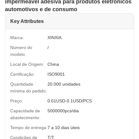
impermeável adesiva para produtos eletrônicos
automotivos e de consumo
Key Attributes
Marca:
XINXIA
Número do
/
modelo:
Local de Origem:
China
Certificação:
ISO9001
Quantidade
20.000 unidades
mínima do pedido:
Preço:
0.01USD-0.1USD/PCS
Capacidade de
5000000pcs/dia
abastecimento:
Tempo de entrega:
7 a 10 dias úteis
Condições de
T/T