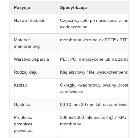
Pozycja
Specyfikacja
Nazwa produktu
Części wycięte po naciśnięciu z membra
wodoszczelne
Materiał
membrana złożona z ePTFE / PTFE
membranowy
Warstwa wsparcia
PET, PO, nienasycone lub na zamówien
Rodzaj kleju
Klej akrylowy / klej wysokotemperaturo
Kształt
Okrągły, kwadratowy, owalny, prostokątn
zamówienie
Gęstość
00,10 mm 30 mm lub na zamówienie
Prędkość
300 ‰ 5000 ml/min/cm2 @ 7 KPa, w zal
przepływu
membrany
powietrza