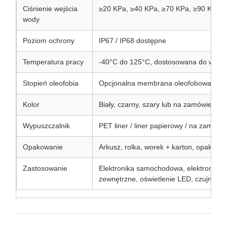
Ciśnienie wejścia
≥20 KPa, ≥40 KPa, ≥70 KPa, ≥90 KPa l
wody
Poziom ochrony
IP67 / IP68 dostępne
Temperatura pracy
-40°C do 125°C, dostosowana do wysok
Stopień oleofobia
Opcjonalna membrana oleofobowa, AAT
Kolor
Biały, czarny, szary lub na zamówienie
Wypuszczalnik
PET liner / liner papierowy / na zamówi
Opakowanie
Arkusz, rolka, worek + karton, opakow
Zastosowanie
Elektronika samochodowa, elektronika 
zewnętrzne, oświetlenie LED, czujniki