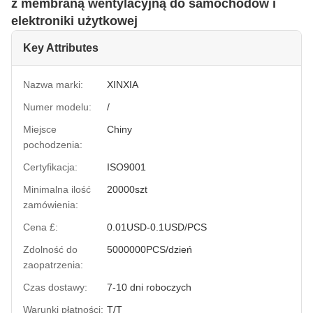
z membraną wentylacyjną do samochodów i
elektroniki użytkowej
Key Attributes
Nazwa marki:
XINXIA
Numer modelu:
/
Miejsce
Chiny
pochodzenia:
Certyfikacja:
ISO9001
Minimalna ilość
20000szt
zamówienia:
Cena £:
0.01USD-0.1USD/PCS
Zdolność do
5000000PCS/dzień
zaopatrzenia:
Czas dostawy:
7-10 dni roboczych
Warunki płatności:
T/T