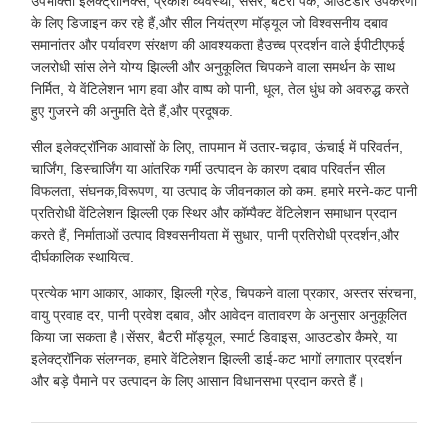
उपभोक्ता इलेक्ट्रॉनिक्स, प्रकाश व्यवस्था, सेंसर, बैटरी पैक, आउटडोर उपकरणों
के लिए डिजाइन कर रहे हैं,और सील नियंत्रण मॉड्यूल जो विश्वसनीय दबाव
समानांतर और पर्यावरण संरक्षण की आवश्यकता हैउच्च प्रदर्शन वाले ईपीटीएफई
जलरोधी सांस लेने योग्य झिल्ली और अनुकूलित चिपकने वाला समर्थन के साथ
निर्मित, ये वेंटिलेशन भाग हवा और वाष्प को पानी, धूल, तेल धुंध को अवरुद्ध करते
हुए गुजरने की अनुमति देते हैं,और प्रदूषक.
सील इलेक्ट्रॉनिक आवासों के लिए, तापमान में उतार-चढ़ाव, ऊंचाई में परिवर्तन,
चार्जिंग, डिस्चार्जिंग या आंतरिक गर्मी उत्पादन के कारण दबाव परिवर्तन सील
विफलता, संघनक,विरूपण, या उत्पाद के जीवनकाल को कम. हमारे मरने-कट पानी
प्रतिरोधी वेंटिलेशन झिल्ली एक स्थिर और कॉम्पैक्ट वेंटिलेशन समाधान प्रदान
करते हैं, निर्माताओं उत्पाद विश्वसनीयता में सुधार, पानी प्रतिरोधी प्रदर्शन,और
दीर्घकालिक स्थायित्व.
प्रत्येक भाग आकार, आकार, झिल्ली ग्रेड, चिपकने वाला प्रकार, अस्तर संरचना,
वायु प्रवाह दर, पानी प्रवेश दबाव, और आवेदन वातावरण के अनुसार अनुकूलित
किया जा सकता है।सेंसर, बैटरी मॉड्यूल, स्मार्ट डिवाइस, आउटडोर कैमरे, या
इलेक्ट्रॉनिक संलग्नक, हमारे वेंटिलेशन झिल्ली डाई-कट भागों लगातार प्रदर्शन
और बड़े पैमाने पर उत्पादन के लिए आसान विधानसभा प्रदान करते हैं।