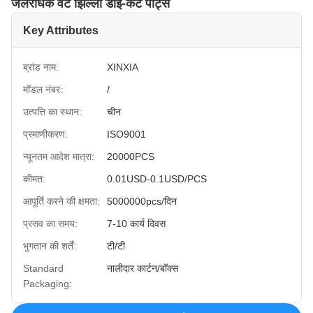
जलरोधक वेंट झिल्ली डाई-कट पार्ट्स
Key Attributes
ब्रांड नाम:
XINXIA
मॉडल नंबर:
/
उत्पत्ति का स्थान:
चीन
प्रमाणीकरण:
ISO9001
न्यूनतम आदेश मात्रा:
20000PCS
कीमत:
0.01USD-0.1USD/PCS
आपूर्ति करने की क्षमता:
5000000pcs/दिन
प्रसव का समय:
7-10 कार्य दिवस
भुगतान की शर्तें:
टी/टी
Standard
नालीदार कार्टन/बॉक्स
Packaging: