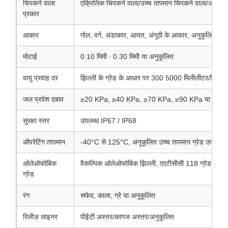
चिपकने वाला
एक्रिलिक चिपकने वाला/उच्च तापमान चिपकने वाला/अनुकूल
प्रकार
आकार
गोल, वर्ग, अंडाकार, आयत, अंगूठी के आकार, अनुकूलित
मोटाई
0.10 मिमी ∙ 0.30 मिमी या अनुकूलित
वायु प्रवाह दर
झिल्ली के ग्रेड के आधार पर 300 5000 मिलीलीटर/मिनट/
जल प्रवेश दबाव
≥20 KPa, ≥40 KPa, ≥70 KPa, ≥90 KPa या अनुकू
सुरक्षा स्तर
उपलब्ध IP67 / IP68
ऑपरेटिंग तापमान
-40°C से 125°C, अनुकूलित उच्च तापमान ग्रेड उपलब्ध ह
ओलेओफोबिक
वैकल्पिक ओलेओफोबिक झिल्ली, एएटीसीसी 118 ग्रेड 7 य
ग्रेड
रंग
सफेद, काला, ग्रे या अनुकूलित
रिलीज़ लाइनर
पीईटी अस्तर/कागज अस्तर/अनुकूलित