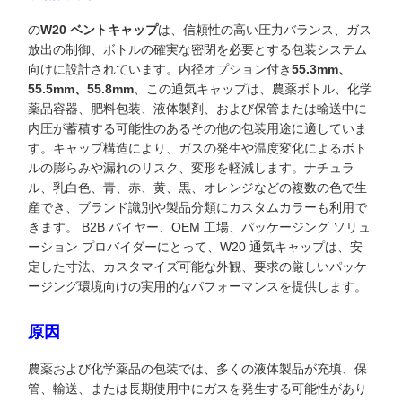
の
W20 ベン​​トキャップ
は、信頼性の高い圧力バランス、ガス
放出の制御、ボトルの確実な密閉を必要とする包装システム
向けに設計されています。内径オプション付き
55.3mm、
55.5mm、55.8mm
、この通気キャップは、農薬ボトル、化学
薬品容器、肥料包装、液体製剤、および保管または輸送中に
内圧が蓄積する可能性のあるその他の包装用途に適していま
す。キャップ構造により、ガスの発生や温度変化によるボト
ルの膨らみや漏れのリスク、変形を軽減します。ナチュラ
ル、乳白色、青、赤、黄、黒、オレンジなどの複数の色で生
産でき、ブランド識別や製品分類にカスタムカラーも利用で
きます。 B2B バイヤー、OEM 工場、パッケージング ソリュ
ーション プロバイダーにとって、W20 通気キャップは、安
定した寸法、カスタマイズ可能な外観、要求の厳しいパッケ
ージング環境向けの実用的なパフォーマンスを提供します。
原因
農薬および化学薬品の包装では、多くの液体製品が充填、保
管、輸送、または長期使用中にガスを発生する可能性があり