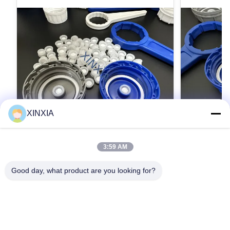
XINXIA
VIDEO
3:59 AM
53mm 化学ドラムカバー 農薬 包装 農薬
農薬用包装
ボトル プラスチック スクリューキャップ
61mm 農
Good day, what product are you looking for?
信頼性の高
製品説明 これは53mmのプラスチックスクリュ
農用パッケージ
ーキャップ特別に設計されています農薬,農薬,肥
ューキャップ
料,その他の農薬のパッケージング用途安定した
プ61mm 農
スレッド寸法,信頼性の高い密封性能,そして一貫
お問い合わせ
性の高い密封ソ
した重量制御,それは安全,効率的,低コストのボ
学ドラムキャ