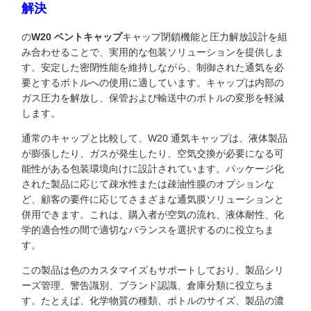
解決
の
W20 ベン​​トキャップ
キャップ閉鎖機能と圧力解放設計を組
み合わせることで、実用的な包装ソリューションを提供しま
す。安定した密閉性能を維持しながら、制御された通気を必
要とするボトルへの使用に適しています。キャップは内部の
ガス圧力を解放し、保管および輸送中のボトルの変形を軽減
します。
通常のキャップと比較して、W20 通気キャップは、液体製品
が膨張したり、ガスが発生したり、空気交換が必要になる可
能性がある包装環境向けに設計されています。パッケージ化
された製品に応じて疎水性または疎油性膜のオプションな
ど、顧客の要件に応じてさまざまな通気膜ソリューションと
併用できます。これは、購入者が空気の流れ、液体耐性、化
学的適合性の間で適切なバランスを選択するのに役立ちま
す。
この製品は色のカスタマイズもサポートしており、製品シリ
ーズ管理、警告識別、ブランド認識、倉庫分類に役立ちま
す。たとえば、化学物質の種類、ボトルのサイズ、製品の濃