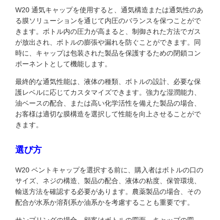
W20 通気キャップを使用すると、通気構造または通気性のあ
る膜ソリューションを通じて内圧のバランスを保つことがで
きます。ボトル内の圧力が高まると、制御された方法でガス
が放出され、ボトルの膨張や漏れを防ぐことができます。同
時に、キャップは包装された製品を保護するための閉鎖コン
ポーネントとして機能します。
最終的な通気性能は、液体の種類、ボトルの設計、必要な保
護レベルに応じてカスタマイズできます。強力な湿潤能力、
油ベースの配合、または高い化学活性を備えた製品の場合、
お客様は適切な膜構造を選択して性能を向上させることがで
きます。
選び方
W20 ベン​​トキャップを選択する前に、購入者はボトルの口の
サイズ、ネジの構造、製品の配合、液体の粘度、保管環境、
輸送方法を確認する必要があります。農薬製品の場合、その
配合が水系か溶剤系か油系かを考慮することも重要です。