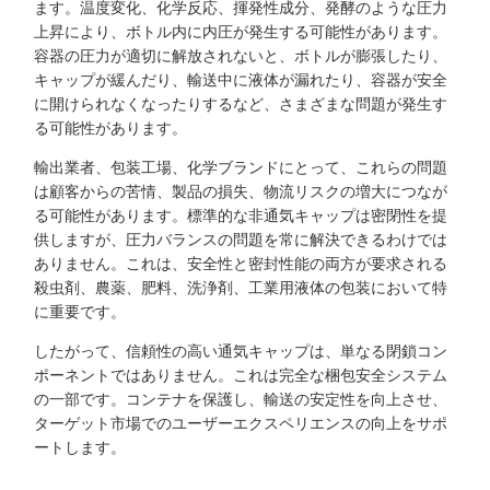
ます。温度変化、化学反応、揮発性成分、発酵のような圧力
上昇により、ボトル内に内圧が発生する可能性があります。
容器の圧力が適切に解放されないと、ボトルが膨張したり、
キャップが緩んだり、輸送中に液体が漏れたり、容器が安全
に開けられなくなったりするなど、さまざまな問題が発生す
る可能性があります。
輸出業者、包装工場、化学ブランドにとって、これらの問題
は顧客からの苦情、製品の損失、物流リスクの増大につなが
る可能性があります。標準的な非通気キャップは密閉性を提
供しますが、圧力バランスの問題を常に解決できるわけでは
ありません。これは、安全性と密封性能の両方が要求される
殺虫剤、農薬、肥料、洗浄剤、工業用液体の包装において特
に重要です。
したがって、信頼性の高い通気キャップは、単なる閉鎖コン
ポーネントではありません。これは完全な梱包安全システム
の一部です。コンテナを保護し、輸送の安定性を向上させ、
ターゲット市場でのユーザーエクスペリエンスの向上をサポ
ートします。