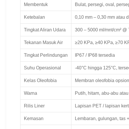
Membentuk
Bulat, persegi, oval, pers
Ketebalan
0,10 mm – 0,30 mm atau d
Tingkat Aliran Udara
300 – 5000 ml/mnt/cm² @ 
Tekanan Masuk Air
≥20 KPa, ≥40 KPa, ≥70 KP
Tingkat Perlindungan
IP67 / IP68 tersedia
Suhu Operasional
-40°C hingga 125°C, terse
Kelas Oleofobia
Membran oleofobia opsiona
Warna
Putih, hitam, abu-abu ata
Rilis Liner
Lapisan PET / lapisan kert
Kemasan
Lembaran, gulungan, tas 