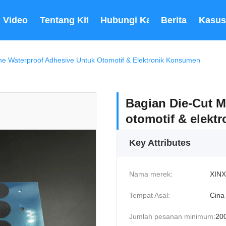
Video
Tentang Kita
Hubungi Kami
Berita
Kasus
e Waterproof Adhesive Untuk Otomotif & Elektronik Konsumen
Bagian Die-Cut 
otomotif & elekt
Key Attributes
Nama merek:
XINX
Tempat Asal:
Cina
Jumlah pesanan minimum:
20