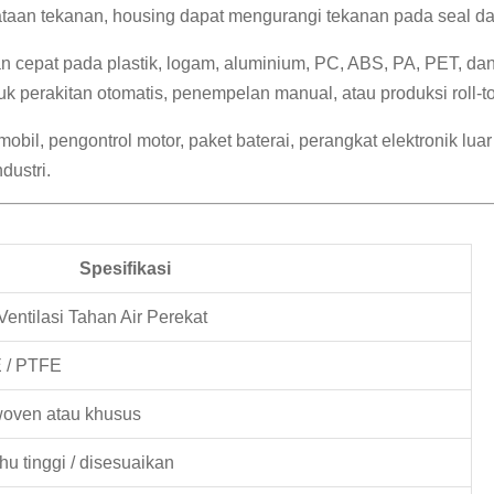
aan tekanan, housing dapat mengurangi tekanan pada seal dan
epat pada plastik, logam, aluminium, PC, ABS, PA, PET, dan m
k perakitan otomatis, penempelan manual, atau produksi roll-to-
mobil, pengontrol motor, paket baterai, perangkat elektronik lu
dustri.
Spesifikasi
ntilasi Tahan Air Perekat
 / PTFE
oven atau khusus
uhu tinggi / disesuaikan