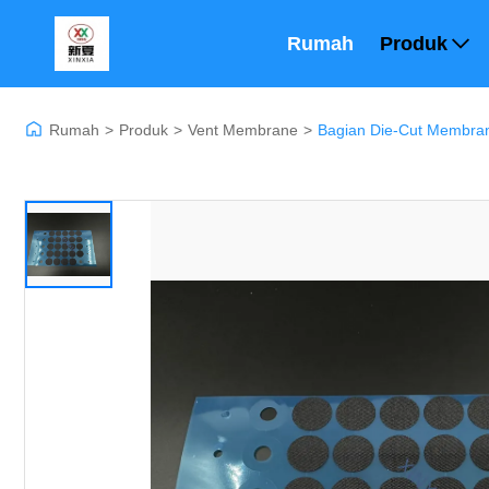
Rumah
Produk
Rumah
>
Produk
>
Vent Membrane
>
Bagian Die-Cut Membran