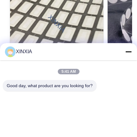
XINXIA
5:41 AM
XINXIA-E60WO30 IP68防水e-PTFE通気
XINXIA-E
膜、毎分5000 ml/cm²の通気量と疎油性・
防水 防水 
Good day, what product are you looking for?
疎水性保護
Automotive & Electronics Vent Membrane
XINXIA-E10W6
XINXIA-E60WO30 High Airflow e-PTFE
Membrane for
Waterproof Breathable Membrane for
Electronics H
Automotive & Consumer Electronics The
お問い合わせ
with IP68 Pro
XINXIA-E60WO30 Automotive & Electronics
Automotive & 
Vent Membrane is a high-performance e-PTFE
high-performa
oleophobic and hydrophobic breathable
membrane desig
membrane designed for demanding applications
reliable press