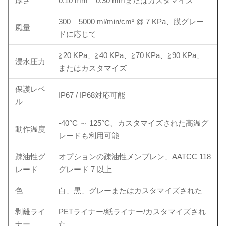
厚さ
0.10 mm – 0.30 mmまたはカスタマイズ
300 – 5000 ml/min/cm² @ 7 KPa、膜グレー
風量
ドに応じて
≧20 KPa、≧40 KPa、≧70 KPa、≧90 KPa、
浸水圧力
またはカスタマイズ
保護レベ
IP67 / IP68対応可能
ル
-40°C ～ 125°C、カスタマイズされた高温グ
動作温度
レードも利用可能
疎油性グ
オプションの疎油性メンブレン、AATCC 118
レード
グレード 7 以上
色
白、黒、グレーまたはカスタマイズされた
剥離ライ
PETライナー/紙ライナー/カスタマイズされ
ナー
た