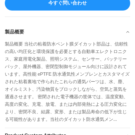
今すぐ問い合わせ
製品概要
製品概要 当社の粘着防水ベント膜ダイカット部品は、信頼性
の高い均圧化と環境保護を必要とする自動車エレクトロニク
ス、家庭用電化製品、照明システム、センサー、バッテリー
パック、屋外機器、密閉型制御モジュール向けに設計されて
います。高性能 ePTFE 防水通気性メンブレンとカスタマイズ
された粘着裏地で作られたこれらの通気パーツは、水、塵、
オイルミスト、汚染物質をブロックしながら、空気と蒸気を
通過させます。 密閉された電子機器の筐体では、温度変動、
高度の変化、充電、放電、または内部発熱による圧力変化に
より、密閉不良、結露、変形、または製品寿命の低下が生じ
る可能性があります。当社のダイカット防水通気メン...