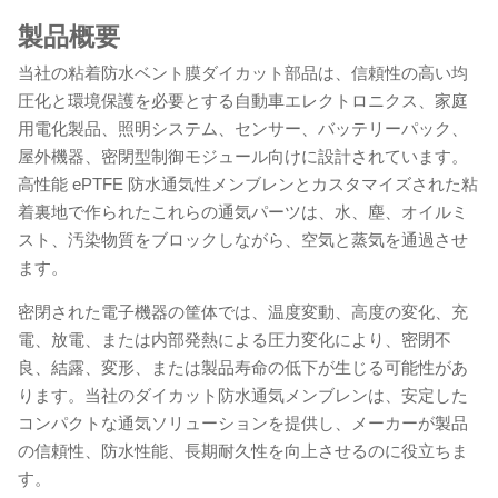
製品概要
当社の粘着防水ベント膜ダイカット部品は、信頼性の高い均
圧化と環境保護を必要とする自動車エレクトロニクス、家庭
用電化製品、照明システム、センサー、バッテリーパック、
屋外機器、密閉型制御モジュール向けに設計されています。
高性能 ePTFE 防水通気性メンブレンとカスタマイズされた粘
着裏地で作られたこれらの通気パーツは、水、塵、オイルミ
スト、汚染物質をブロックしながら、空気と蒸気を通過させ
ます。
密閉された電子機器の筐体では、温度変動、高度の変化、充
電、放電、または内部発熱による圧力変化により、密閉不
良、結露、変形、または製品寿命の低下が生じる可能性があ
ります。当社のダイカット防水通気メンブレンは、安定した
コンパクトな通気ソリューションを提供し、メーカーが製品
の信頼性、防水性能、長期耐久性を向上させるのに役立ちま
す。