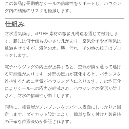
この製品は長期的なシールの信頼性をサポートし、ハウジン
グ内の結露のリスクを軽減します。
仕組み
防水通気膜は、ePTFE 素材の微多孔構造を通じて機能しま
す。膜には何十億もの小さな孔があり、空気分子や水蒸気は
通過させますが、液体の水、塵、汚れ、その他の粒子はブロ
ックします。
電子ハウジングの内圧が上昇すると、空気が膜を通って逃げ
る可能性があります。外部の圧力が変化すると、バランスを
維持するために空気がハウジング内に入ります。この均圧化
によりシールへの応力が軽減され、ハウジングの変形が防止
され、防水の信頼性が向上します。
同時に、接着層がメンブレンをデバイス表面にしっかりと固
定します。ダイカット設計により、簡単な取り付けと製造時
の正確な位置決めが保証されます。