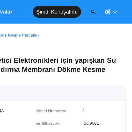
Şimdi Konuşalım.
valar
ökme Kesme Parçaları
ici Elektronikleri için yapışkan Su
ndırma Membranı Dökme Kesme
IA
Model Numarası:
/
Sertifikasyon:
ISO9001