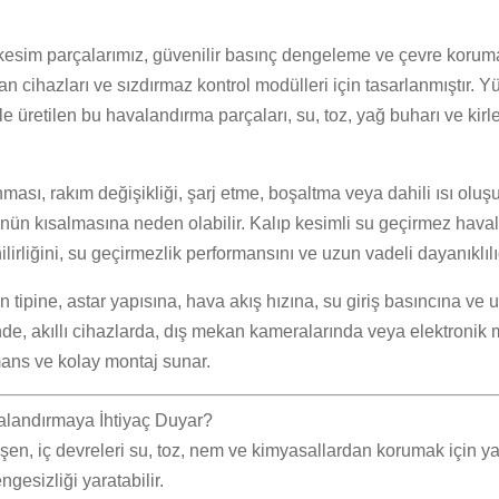
im parçalarımız, güvenilir basınç dengeleme ve çevre koruması g
ekan cihazları ve sızdırmaz kontrol modülleri için tasarlanmıştır
le üretilen bu havalandırma parçaları, su, toz, yağ buharı ve ki
anması, rakım değişikliği, şarj etme, boşaltma veya dahili ısı ol
ün kısalmasına neden olabilir. Kalıp kesimli su geçirmez hav
rliğini, su geçirmezlik performansını ve uzun vadeli dayanıklılığ
ipine, astar yapısına, hava akış hızına, su giriş basıncına ve uy
de, akıllı cihazlarda, dış mekan kameralarında veya elektronik
rmans ve kolay montaj sunar.
alandırmaya İhtiyaç Duyar?
leşen, iç devreleri su, toz, nem ve kimyasallardan korumak için 
ngesizliği yaratabilir.