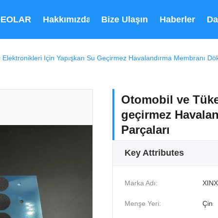
DEOLAR
Hakkımızda
Bize Ulaşın
Haberler
Da
i Elektronikleri Için Yapışkan Su Geçirmez Havalandırma Membranı D
Otomobil ve Tüket
geçirmez Havala
Parçaları
Key Attributes
Marka Adı:
XINX
Menşe Yeri:
Çin