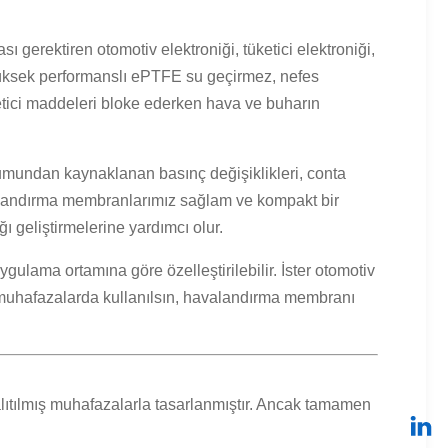
erektiren otomotiv elektroniği, tüketici elektroniği,
. Yüksek performanslı ePTFE su geçirmez, nefes
rletici maddeleri bloke ederken hava ve buharın
uşumundan kaynaklanan basınç değişiklikleri, conta
alandırma membranlarımız sağlam ve kompakt bir
ı geliştirmelerine yardımcı olur.
gulama ortamına göre özelleştirilebilir. İster otomotiv
 muhafazalarda kullanılsın, havalandırma membranı
yalıtılmış muhafazalarla tasarlanmıştır. Ancak tamamen