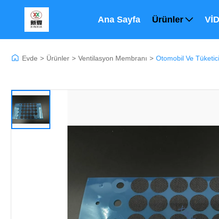
Ana Sayfa
Ürünler
Vİ
Evde
>
Ürünler
>
Ventilasyon Membranı
>
Otomobil Ve Tüketic