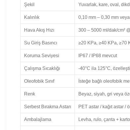
Şekil
Yuvarlak, kare, oval, dikd
Kalınlık
0,10 mm – 0,30 mm veya ö
Hava Akış Hızı
300 – 5000 ml/dak/cm² @
Su Giriş Basıncı
≥20 KPa, ≥40 KPa, ≥70 K
Koruma Seviyesi
IP67 / IP68 mevcut
Çalışma Sıcaklığı
-40°C ila 125°C, özelleşti
Oleofobik Sınıf
İsteğe bağlı oleofobik 
Renk
Beyaz, siyah, gri veya öze
Serbest Bırakma Astarı
PET astar / kağıt astar / ö
Ambalajlama
Levha, rulo, çanta + karto