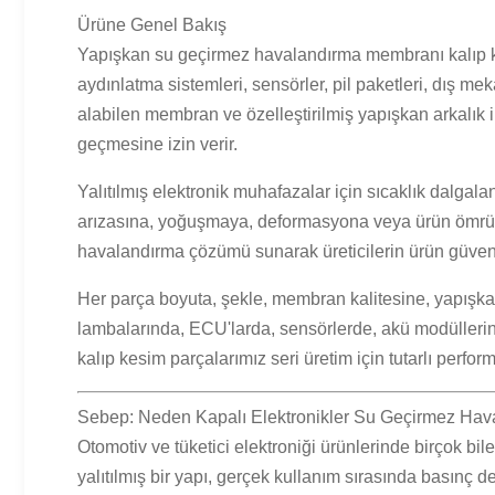
Ürüne Genel Bakış
Yapışkan su geçirmez havalandırma membranı kalıp kes
aydınlatma sistemleri, sensörler, pil paketleri, dış m
alabilen membran ve özelleştirilmiş yapışkan arkalık i
geçmesine izin verir.
Yalıtılmış elektronik muhafazalar için sıcaklık dalgal
arızasına, yoğuşmaya, deformasyona veya ürün ömrün
havalandırma çözümü sunarak üreticilerin ürün güvenili
Her parça boyuta, şekle, membran kalitesine, yapışkan t
lambalarında, ECU'larda, sensörlerde, akü modüllerin
kalıp kesim parçalarımız seri üretim için tutarlı perfo
Sebep: Neden Kapalı Elektronikler Su Geçirmez Hav
Otomotiv ve tüketici elektroniği ürünlerinde birçok bi
yalıtılmış bir yapı, gerçek kullanım sırasında basınç de