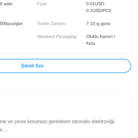
0 adet
Fiyat:
0.01USD-
0.1USD/PCS
000pcs/gün
Teslim Zamanı:
7-10 iş günü
Standard Packaging:
Oluklu Karton /
Kutu
Şimdi Sor
e ve çevre koruması gerektiren otomotiv elektroniği,
 ...