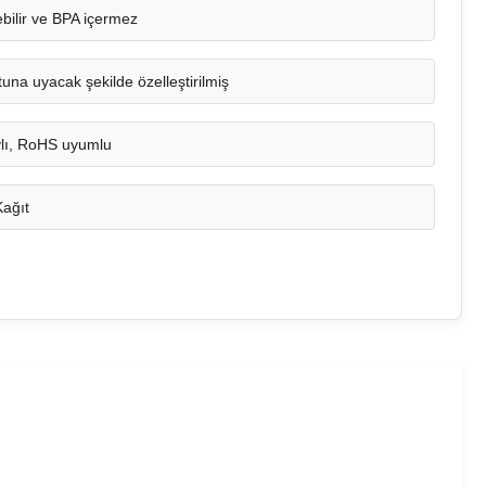
bilir ve BPA içermez
na uyacak şekilde özelleştirilmiş
lı, RoHS uyumlu
Kağıt