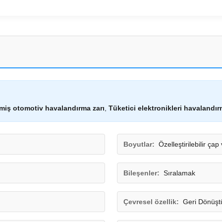
miş otomotiv havalandırma zarı
,
Tüketici elektronikleri havalandır
Boyutlar:
Özelleştirilebilir çap
Bileşenler:
Sıralamak
Çevresel özellik:
Geri Dönüştü