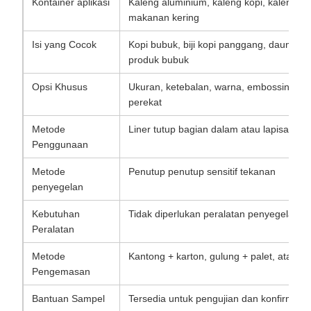
Kontainer aplikasi
Kaleng aluminium, kaleng kopi, kaleng te
makanan kering
Isi yang Cocok
Kopi bubuk, biji kopi panggang, daun teh
produk bubuk
Opsi Khusus
Ukuran, ketebalan, warna, embossing lo
perekat
Metode
Liner tutup bagian dalam atau lapisan p
Penggunaan
Metode
Penutup penutup sensitif tekanan
penyegelan
Kebutuhan
Tidak diperlukan peralatan penyegelan in
Peralatan
Metode
Kantong + karton, gulung + palet, atau 
Pengemasan
Bantuan Sampel
Tersedia untuk pengujian dan konfirmasi