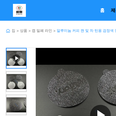
홈
제
집
상품
캡 밀폐 라인
알루미늄 커피 캔 및 차 틴용 검정색
>
>
>