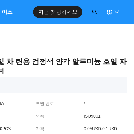
케이스
지금 챗팅하세요
및 차 틴용 검정색 양각 알루미늄 호일 자
너
IA
모델 번호:
/
인증:
ISO9001
00PCS
가격:
0.05USD-0.1USD