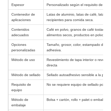
Espesor
Personalizado según el requisito de sella
Contenedor de
Latas de aluminio, latas de café, latas de
aplicaciones
recipientes para comida seca.
Contenidos
Café en polvo, granos de café tostados, 
adecuados
alimentos secos, productos en polvo
Opciones
Tamaño, grosor, color, estampado del log
personalizadas
adhesiva.
Método de uso
Revestimiento de tapa interior o revesti
directa
Método de sellado
Sellado autoadhesivo sensible a la presi
Requisito de
No se requiere equipo de sellado por ind
equipo
Método de
Bolsa + cartón, rollo + palet o embalaje 
embalaje