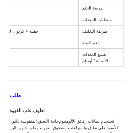
طريقة الختم
خت
متطلبات المعدات
لا
طريقة التغليف
حقيبة + كرتون، لفة +
دعم العينة
تصنيع المعدات
الأصلية / أوديإم
طلب
تغليف علب القهوة
تُستخدم بطانات رقائق الألومنيوم ذاتية اللصق المنقوشة باللون
الأسود على نطاق واسع لعلب مسحوق القهوة، وعلب حبوب البن