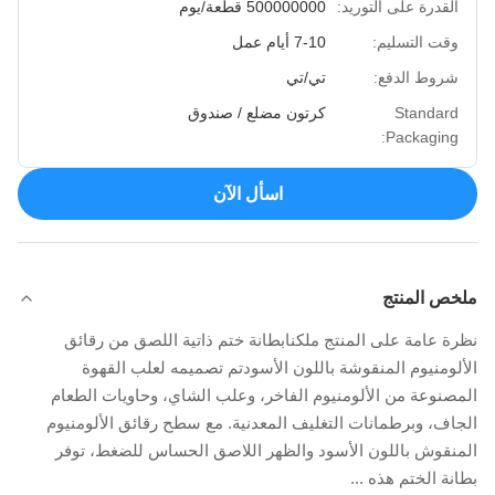
القدرة على التوريد:
500000000 قطعة/يوم
وقت التسليم:
7-10 أيام عمل
شروط الدفع:
تي/تي
Standard
كرتون مضلع / صندوق
Packaging:
اسأل الآن
ملخص المنتج
نظرة عامة على المنتج ملكنابطانة ختم ذاتية اللصق من رقائق
الألومنيوم المنقوشة باللون الأسودتم تصميمه لعلب القهوة
المصنوعة من الألومنيوم الفاخر، وعلب الشاي، وحاويات الطعام
الجاف، وبرطمانات التغليف المعدنية. مع سطح رقائق الألومنيوم
المنقوش باللون الأسود والظهر اللاصق الحساس للضغط، توفر
بطانة الختم هذه ...