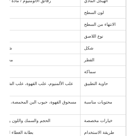
الهيكل المادي
رقائق الألومنيوم / مادة لاص
لون السطح
الانتهاء من السطح
نوع اللاصق
لاصقة
شكل
شكل دا
القطر
مخصصة و
سماكة
حاوية التطبيق
علب الألمنيوم، علب القهوة، علب الشاي، ال
محتويات مناسبة
مسحوق القهوة، حبوب البن المحمصة، أوراق ال
خيارات مخصصة
الحجم والسمك واللون ونقش ا
طريقة الاستخدام
بطانة الغطاء الداخل