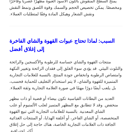
يمنح السطح المنقوش باللون الأسود العبوة مظهرًا عصريًا وفاخرًا
ومخصصًا. يمكن تخصيص الحجم والسمك وقوة اللصق ونمط النقش
ونقش الشعار وهيكل المادة وفقًا لمتطلبات العملاء.
السبب: لماذا تحتاج عبوات القهوة والشاي الفاخرة
إلى إغلاق أفضل
منتجات القهوة والشاي حساسة للرطوبة والأكسجين والرائحة
والتلوث البيئي. قد يؤدي سوء الغلق إلى فقدان الرائحة وتغيير النكهة
وامتصاص الرطوبة وانخفاض جودة المنتج. بالنسبة للعلامات التجارية
المتميزة للقهوة والشاي، لا يتم استخدام التغليف للحماية فحسب،
بل يلعب أيضًا دورًا مهمًا في صورة العلامة التجارية وثقة العملاء.
العديد من البطانات القياسية تكون بيضاء أو فضية أو ذات مظهر
منخفض. وقد لا تتطابق مع المظهر المتميز لعلب الألمنيوم أو علب
الشاي المعدنية. بالنسبة للعلامات التجارية التي تبيع القهوة
المتخصصة، أو الشاي الفاخر، أو أغلفة الهدايا، أو المنتجات الغذائية
الجافة ذات العلامات التجارية الخاصة، هناك حاجة إلى حل إغلاق
أكثر احترافية.