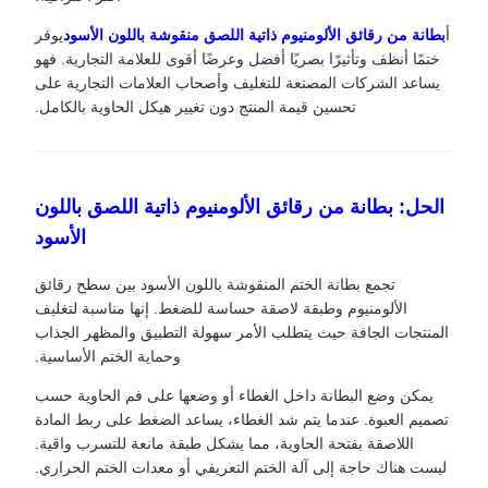
أ
بطانة من رقائق الألومنيوم ذاتية اللصق منقوشة باللون الأسود
يوفر
ختمًا أنظف وتأثيرًا بصريًا أفضل وعرضًا أقوى للعلامة التجارية. فهو
يساعد الشركات المصنعة للتغليف وأصحاب العلامات التجارية على
تحسين قيمة المنتج دون تغيير هيكل الحاوية بالكامل.
الحل: بطانة من رقائق الألومنيوم ذاتية اللصق باللون
الأسود
تجمع بطانة الختم المنقوشة باللون الأسود بين سطح رقائق
الألومنيوم وطبقة لاصقة حساسة للضغط. إنها مناسبة لتغليف
المنتجات الجافة حيث يتطلب الأمر سهولة التطبيق والمظهر الجذاب
وحماية الختم الأساسية.
يمكن وضع البطانة داخل الغطاء أو وضعها على فم الحاوية حسب
تصميم العبوة. عندما يتم شد الغطاء، يساعد الضغط على ربط المادة
اللاصقة بفتحة الحاوية، مما يشكل طبقة مانعة للتسرب واقية.
ليست هناك حاجة إلى آلة الختم التعريفي أو معدات الختم الحراري.