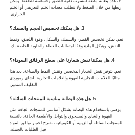
لا، هذه بطانة مانعة للتسرب ذاتية اللصق وحساسة للضغط. يمكن
ربطها من خلال الضغط ولا تتطلب معدات الختم التعريفي أو الختم
الحراري.
3. هل يمكنك تخصيص الحجم والسمك؟
نعم. يمكن تخصيص القطر، والسمك، والشكل، وقوة اللصق، ونمط
النقش، وهيكل المادة وفقًا لمتطلبات الغطاء والحاوية الخاصة بك.
4. هل يمكننا نقش شعارنا على سطح الرقائق السوداء؟
نعم. يتوفر نقش الشعار المخصص ونقش النمط والطباعة. يعد هذا
مثاليًا للعلامات التجارية للقهوة والعلامات التجارية للشاي وموردي
التغليف المتميز.
5. هل هذه البطانة مناسبة للمنتجات السائلة؟
يوصى باستخدام هذه البطانة بشكل أساسي للمنتجات الجافة مثل
القهوة والشاي والمسحوق والتوابل والأطعمة الجافة. بالنسبة
للمنتجات السائلة أو الزيتية أو الكيميائية، نقترح اختبار توافق المواد
قبل الطلبات بالجملة.