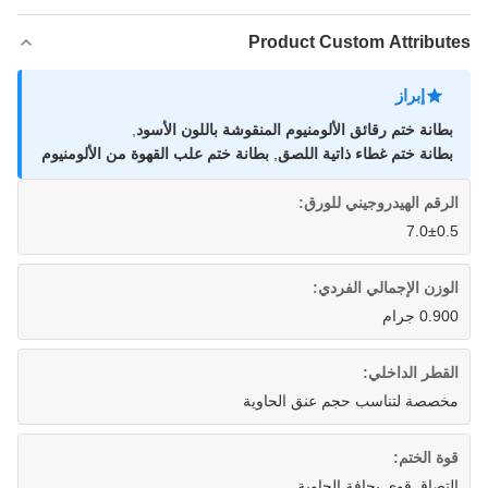
Product Custom Attributes
إبراز
بطانة ختم رقائق الألومنيوم المنقوشة باللون الأسود
,
بطانة ختم غطاء ذاتية اللصق
,
بطانة ختم علب القهوة من الألومنيوم
الرقم الهيدروجيني للورق:
7.0±0.5
الوزن الإجمالي الفردي:
0.900 جرام
القطر الداخلي:
مخصصة لتناسب حجم عنق الحاوية
قوة الختم:
التصاق قوي بحافة الحاوية