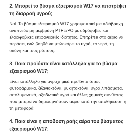
2. Μπορεί το βύσμα εξαερισμού W17 να αποτρέψει
τη διαρροή υγρού;
Ναί. Το βύσμα εξαερισμού W17 χρησιμοποιεί μια αδιάβροχη
αναπνεύσιμη μεμβράνη PTFE/PO με υδρόφοβες και
ελαιοφοβικές επιφανειακές ιδιότητες. Επιτρέπει στο αέριο να
περάσει, ενώ βοηθά να μπλοκάρει το υγρό, το νερό, τη
σκόνη και τους ρύπους.
3. Ποια προϊόντα είναι κατάλληλα για το βύσμα
εξαερισμού W17;
Είναι κατάλληλο για αγροχημικά προϊόντα όπως
φυτοφάρμακα, ζιζανιοκτόνα, μυκητοκτόνα, υγρά λιπάσματα,
απολυμαντικά, οξειδωτικά υγρά και άλλες χημικές συνθέσεις
που μπορεί να δημιουργήσουν αέριο κατά την αποθήκευση ή
τη μεταφορά.
4. Ποια είναι η απόδοση ροής αέρα του βύσματος
εξαερισμού W17;