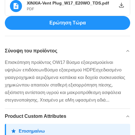
XINXIA-Vent Plug_W17_E20WO_TDS.pdf
PDF
Ερώτηση Τώρα
Σύνοψη του προϊόντος
Επισκόπηση προϊόντος ΟW17 Βύσμα εξαερισμούείναι
υψηλών επιδόσεωνΒύσμα εξαερισμού HDPEσχεδιασμένο
γιααγροχημικά αεριζόμενα καπάκια και δοχεία συσκευασίας
χημικώνπου απαιτούν σταθερή εξισορρόπηση πίεσης,
αξιόπιστη αντίσταση υγρού και μακροπρόθεσμη ασφάλεια
στεγανοποίησης. Χτισμένο με αΜη υφασμένη αδιά...
Product Custom Attributes
Επισημαίνω