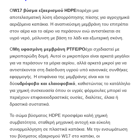
Ο
W17 βύσμα εξαερισμού HDPE
παρέχει μια
αποτελεσματική λύση εξισορρόπησης πίεσης για αγροχημικά
αεριζόμενα καπάκια. Η αναπνεύσιμη μεμβράνη του επιτρέπει
στον αέρα και το αέριο να περάσουν ενώ αντιστέκεται σε
υγρό νερό, μόλυνση με βάση το λάδι και εξωτερική σκόνη.
Ο
Μη υφασμένη μεμβράνη PTFE/PO
έχει σχεδιαστεί με
μικροπορώδη δομή. Αυτοί οι μικροπόροι είναι αρκετά μεγάλοι
για να περάσουν τα μόρια αερίου, αλλά αρκετά μικροί για να
αντιστέκονται στη διείσδυση υγρού υπό κανονικές συνθήκες
εφαρμογής. Η επιφάνεια της μεμβράνης είναι και τα
δύο
υδρόφοβο και ελαιοφοβικό
, καθιστώντας το κατάλληλο
για χημική συσκευασία όπου οι υγρές φόρμουλες μπορεί να
περιέχουν επιφανειοδραστικές ουσίες, διαλύτες, έλαια ή
δραστικά συστατικά.
Το σώμα βύσματος HDPE προσφέρει καλή χημική
συμβατότητα, σταθερή μηχανική αντοχή και εύκολη
συναρμολόγηση σε πλαστικά καπάκια. Με την ενσωμάτωση
του βύσματος εξαερισμού W17 στο καπάκι, οι