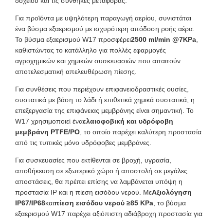
δοχείου και τις συνθήκες μεταφοράς.
Για προϊόντα με υψηλότερη παραγωγή αερίου, συνιστάται
ένα βύσμα εξαερισμού με ισχυρότερη απόδοση ροής αέρα.
Το βύσμα εξαερισμού W17 προσφέρει
2500 ml/min @7KPa
,
καθιστώντας το κατάλληλο για πολλές εφαρμογές
αγροχημικών και χημικών συσκευασιών που απαιτούν
αποτελεσματική απελευθέρωση πίεσης.
Για συνθέσεις που περιέχουν επιφανειοδραστικές ουσίες,
συστατικά με βάση το λάδι ή επιθετικά χημικά συστατικά, η
επεξεργασία της επιφάνειας μεμβράνης είναι σημαντική. Το
W17 χρησιμοποιεί ένα
ελαιοφοβική και υδρόφοβη
μεμβράνη PTFE/PO
, το οποίο παρέχει καλύτερη προστασία
από τις τυπικές μόνο υδρόφοβες μεμβράνες.
Για συσκευασίες που εκτίθενται σε βροχή, υγρασία,
αποθήκευση σε εξωτερικό χώρο ή αποστολή σε μεγάλες
αποστάσεις, θα πρέπει επίσης να λαμβάνεται υπόψη η
προστασία IP και η πίεση εισόδου νερού. Με
Αξιολόγηση
IP67/IP68
και
πίεση εισόδου νερού ≥85 KPa
, το βύσμα
εξαερισμού W17 παρέχει αξιόπιστη αδιάβροχη προστασία για