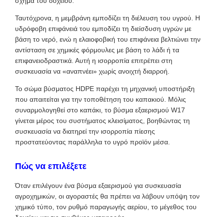
σχήμα του δοχείου.
Ταυτόχρονα, η μεμβράνη εμποδίζει τη διέλευση του υγρού. Η
υδρόφοβη επιφάνειά του εμποδίζει τη διείσδυση υγρών με
βάση το νερό, ενώ η ελαιοφοβική του επιφάνεια βελτιώνει την
αντίσταση σε χημικές φόρμουλες με βάση το λάδι ή τα
επιφανειοδραστικά. Αυτή η ισορροπία επιτρέπει στη
συσκευασία να «αναπνέει» χωρίς ανοιχτή διαρροή.
Το σώμα βύσματος HDPE παρέχει τη μηχανική υποστήριξη
που απαιτείται για την τοποθέτηση του καπακιού. Μόλις
συναρμολογηθεί στο καπάκι, το βύσμα εξαερισμού W17
γίνεται μέρος του συστήματος κλεισίματος, βοηθώντας τη
συσκευασία να διατηρεί την ισορροπία πίεσης
προστατεύοντας παράλληλα το υγρό προϊόν μέσα.
Πώς να επιλέξετε
Όταν επιλέγουν ένα βύσμα εξαερισμού για συσκευασία
αγροχημικών, οι αγοραστές θα πρέπει να λάβουν υπόψη τον
χημικό τύπο, τον ρυθμό παραγωγής αερίου, το μέγεθος του