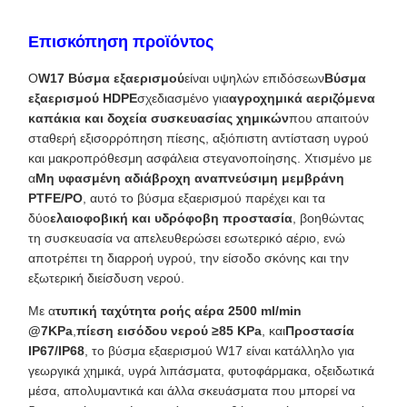
Επισκόπηση προϊόντος
Ο
W17 Βύσμα εξαερισμού
είναι υψηλών επιδόσεων
Βύσμα
εξαερισμού HDPE
σχεδιασμένο για
αγροχημικά αεριζόμενα
καπάκια και δοχεία συσκευασίας χημικών
που απαιτούν
σταθερή εξισορρόπηση πίεσης, αξιόπιστη αντίσταση υγρού
και μακροπρόθεσμη ασφάλεια στεγανοποίησης. Χτισμένο με
α
Μη υφασμένη αδιάβροχη αναπνεύσιμη μεμβράνη
PTFE/PO
, αυτό το βύσμα εξαερισμού παρέχει και τα
δύο
ελαιοφοβική και υδρόφοβη προστασία
, βοηθώντας
τη συσκευασία να απελευθερώσει εσωτερικό αέριο, ενώ
αποτρέπει τη διαρροή υγρού, την είσοδο σκόνης και την
εξωτερική διείσδυση νερού.
Με α
τυπική ταχύτητα ροής αέρα 2500 ml/min
@7KPa
,
πίεση εισόδου νερού ≥85 KPa
, και
Προστασία
IP67/IP68
, το βύσμα εξαερισμού W17 είναι κατάλληλο για
γεωργικά χημικά, υγρά λιπάσματα, φυτοφάρμακα, οξειδωτικά
μέσα, απολυμαντικά και άλλα σκευάσματα που μπορεί να