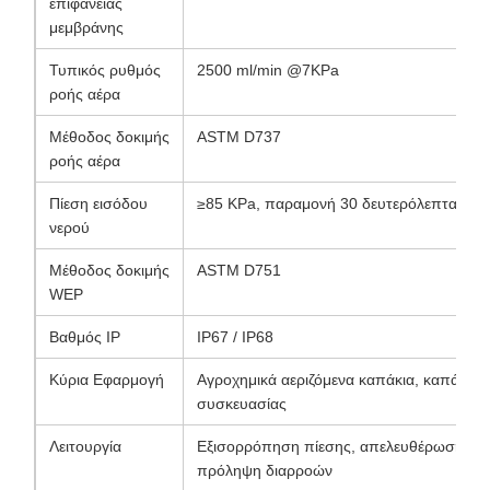
επιφάνειας
μεμβράνης
Τυπικός ρυθμός
2500 ml/min @7KPa
ροής αέρα
Μέθοδος δοκιμής
ASTM D737
ροής αέρα
Πίεση εισόδου
≥85 KPa, παραμονή 30 δευτερόλεπτα
νερού
Μέθοδος δοκιμής
ASTM D751
WEP
Βαθμός IP
IP67 / IP68
Κύρια Εφαρμογή
Αγροχημικά αεριζόμενα καπάκια, καπάκια 
συσκευασίας
Λειτουργία
Εξισορρόπηση πίεσης, απελευθέρωση αερ
πρόληψη διαρροών