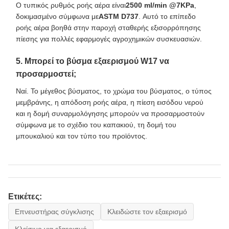
Ο τυπικός ρυθμός ροής αέρα είναι
2500 ml/min @7KPa
,
δοκιμασμένο σύμφωνα με
ASTM D737
. Αυτό το επίπεδο
ροής αέρα βοηθά στην παροχή σταθερής εξισορρόπησης
πίεσης για πολλές εφαρμογές αγροχημικών συσκευασιών.
5. Μπορεί το βύσμα εξαερισμού W17 να
προσαρμοστεί;
Ναί. Το μέγεθος βύσματος, το χρώμα του βύσματος, ο τύπος
μεμβράνης, η απόδοση ροής αέρα, η πίεση εισόδου νερού
και η δομή συναρμολόγησης μπορούν να προσαρμοστούν
σύμφωνα με το σχέδιο του καπακιού, τη δομή του
μπουκαλιού και τον τύπο του προϊόντος.
Ετικέτες:
Επνευστήρας σύγκλισης
Κλειδώστε τον εξαερισμό