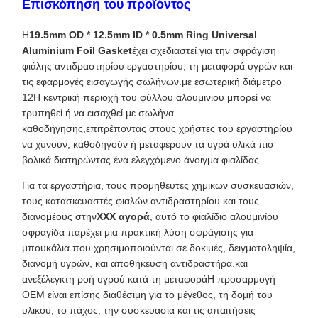
Επισκόπηση του προϊόντος
Η
19.5mm OD * 12.5mm ID * 0.5mm Ring Universal
Aluminium Foil Gasket
έχει σχεδιαστεί για την σφράγιση
φιάλης αντιδραστηρίου εργαστηρίου, τη μεταφορά υγρών και
τις εφαρμογές εισαγωγής σωλήνων.με εσωτερική διάμετρο
12Η κεντρική περιοχή του φύλλου αλουμινίου μπορεί να
τρυπηθεί ή να εισαχθεί με σωλήνα
καθοδήγησης,επιτρέποντας στους χρήστες του εργαστηρίου
να χύνουν, καθοδηγούν ή μεταφέρουν τα υγρά υλικά πιο
βολικά διατηρώντας ένα ελεγχόμενο άνοιγμα φιαλίδας.
Για τα εργαστήρια, τους προμηθευτές χημικών συσκευασιών,
τους κατασκευαστές φιαλών αντιδραστηρίου και τους
διανομέους στην
XXX αγορά
, αυτό το φιαλίδιο αλουμινίου
σφραγίδα παρέχει μια πρακτική λύση σφράγισης για
μπουκάλια που χρησιμοποιούνται σε δοκιμές, δειγματοληψία,
διανομή υγρών, και αποθήκευση αντιδραστήρα.και
ανεξέλεγκτη ροή υγρού κατά τη μεταφοράΗ προσαρμογή
OEM είναι επίσης διαθέσιμη για το μέγεθος, τη δομή του
υλικού, το πάχος, την συσκευασία και τις απαιτήσεις