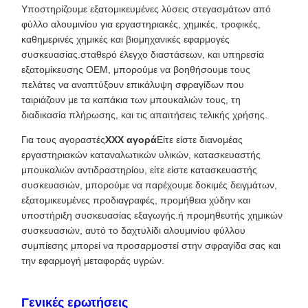
Υποστηρίζουμε εξατομικευμένες λύσεις στεγασμάτων από
φύλλο αλουμινίου για εργαστηριακές, χημικές, τροφικές,
καθημερινές χημικές και βιομηχανικές εφαρμογές
συσκευασίας.σταθερό έλεγχο διαστάσεων, και υπηρεσία
εξατομίκευσης OEM, μπορούμε να βοηθήσουμε τους
πελάτες να αναπτύξουν επικάλυψη σφραγίδων που
ταιριάζουν με τα καπάκια των μπουκαλιών τους, τη
διαδικασία πλήρωσης, και τις απαιτήσεις τελικής χρήσης.
Για τους αγοραστές
XXX αγορά
Είτε είστε διανομέας
εργαστηριακών καταναλωτικών υλικών, κατασκευαστής
μπουκαλιών αντιδραστηρίου, είτε είστε κατασκευαστής
συσκευασιών, μπορούμε να παρέχουμε δοκιμές δειγμάτων,
εξατομικευμένες προδιαγραφές, προμήθεια χύδην και
υποστήριξη συσκευασίας εξαγωγής.ή προμηθευτής χημικών
συσκευασιών, αυτό το δαχτυλίδι αλουμινίου φύλλου
συμπίεσης μπορεί να προσαρμοστεί στην σφραγίδα σας και
την εφαρμογή μεταφοράς υγρών.
Γενικές ερωτήσεις