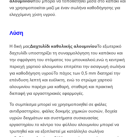
αλουμινίου
που μπορεί να τοποθετηθεί μέσα στο καπάκι και
να χρησιμοποιείται μαζί με έναν σωλήνα καθοδήγησης για
ελεγχόμενη χύση υγρού.
Λύση
Η δική μας
Δαχτυλίδι καθολικής αλουμινίου
Το εξωτερικό
δαχτυλίδι υποστηρίζει τη συναρμολόγηση του καπάκου και
την σφράγιση του στόματος του μπουκαλιού,ενώ η κεντρική
περιοχή χαρτιού αλουμινίου επιτρέπει την εισαγωγή σωλήνα
για καθοδήγηση υγρούΤο πάχος των 0,5 mm διατηρεί την
επένδυση λεπτή και ευέλικτη, ενώ το στρώμα χαρτιού
αλουμινίου παρέχει μια καθαρή, σταθερή και πρακτική
διεπαφή για εργαστηριακές εφαρμογές.
Το συμπίεσμα μπορεί να χρησιμοποιηθεί σε φιάλες
αντιδραστηρίου, φιάλες δοκιμής χημικών ουσιών, δοχεία
υγρών δειγμάτων και συστήματα συσκευασίας
εργαστηρίου.το κέντρο του φύλλου αλουμινίου μπορεί να
τρυπηθεί και να εξοπλιστεί με κατάλληλο σωλήνα