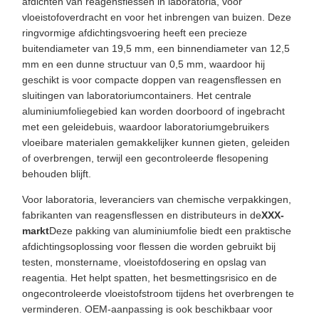
afdichten van reagensflessen in laboratoria, voor
vloeistofoverdracht en voor het inbrengen van buizen. Deze
ringvormige afdichtingsvoering heeft een precieze
buitendiameter van 19,5 mm, een binnendiameter van 12,5
mm en een dunne structuur van 0,5 mm, waardoor hij
geschikt is voor compacte doppen van reagensflessen en
sluitingen van laboratoriumcontainers. Het centrale
aluminiumfoliegebied kan worden doorboord of ingebracht
met een geleidebuis, waardoor laboratoriumgebruikers
vloeibare materialen gemakkelijker kunnen gieten, geleiden
of overbrengen, terwijl een gecontroleerde flesopening
behouden blijft.
Voor laboratoria, leveranciers van chemische verpakkingen,
fabrikanten van reagensflessen en distributeurs in de
XXX-
markt
Deze pakking van aluminiumfolie biedt een praktische
afdichtingsoplossing voor flessen die worden gebruikt bij
testen, monstername, vloeistofdosering en opslag van
reagentia. Het helpt spatten, het besmettingsrisico en de
ongecontroleerde vloeistofstroom tijdens het overbrengen te
verminderen. OEM-aanpassing is ook beschikbaar voor