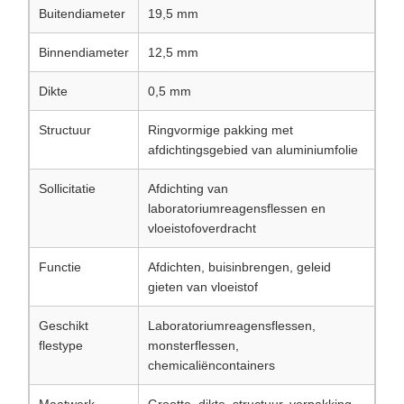
Buitendiameter
19,5 mm
Binnendiameter
12,5 mm
Dikte
0,5 mm
Structuur
Ringvormige pakking met
afdichtingsgebied van aluminiumfolie
Sollicitatie
Afdichting van
laboratoriumreagensflessen en
vloeistofoverdracht
Functie
Afdichten, buisinbrengen, geleid
gieten van vloeistof
Geschikt
Laboratoriumreagensflessen,
flestype
monsterflessen,
chemicaliëncontainers
Maatwerk
Grootte, dikte, structuur, verpakking,