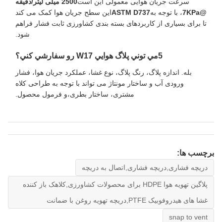
سرعت جریان هوایی معمولی این است
2500 میلی لیتر/دقیقه
@7KPa
، با توجه به
ASTM D737
این سطح جریان هوا کمک می کند
تا برای بسیاری از کاربردهای بسته بندی کشاورزی ثابت فشار فراهم
شود.
5مي توني پلاگ هوايي W17 رو سفارشي کني؟
بله. اندازه پلاگ، رنگ پلاگ، نوع غشا، عملکرد جریان هوا، فشار
ورودی آب و ساختار مونتاژ می تواند با توجه به طراحی کلاه
مشتری، ساختار بطری،و فرمول محصول.
برچسب ها:
دریچه فشاری,دریچه فشاری,اتصال به دریچه
پلاگین تهویه هوا HDPE برای محصولات کشاورزی,کلاهک باز کننده
غشا های هیدروفوبیک PTFE,دریچه تهویه روغن با ضمانت
snap to vent