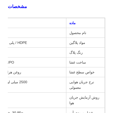
مشخصات
ماده
نام محصول
W17 پلگ ت
مواد پلاگین
HDPE / پلی اتیلن با چگالی بالا
رنگ پلاگ
ساخت غشا
PTFE/PO بدون باف
خواص سطح غشا
روغن هراسی و
نرخ جریان هوایی
2500 میلی لیتر/دقیقه @7KPa
معمولی
روش آزمایش جریان
7
هوا
فشار ورودی آب
≥85 KPa، 30 ثانیه صبر کنید