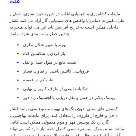
علت
مایعات کشاورزی و شیمیایی اغلب در حین ذخیره سازی، حمل و
نقل، تغییرات دمایی یا واکنش های شیمیایی گاز آزاد می کنند.فشار
داخلی ممکن است به تدریج افزایش یابد.این می تواند منجر به
چندین خطر بسته بندی شود، مانند:
تورم یا تغییر شکل بطری
باز کردن یا شکستن کلاه
نشت مایع در طول حمل و نقل
فروپاشی کانتینر ناشی از تفاوت فشار
ثبات کم در قفسه
شکایات ایمنی از طرف کاربران نهایی
ریسک بالاتر در حمل و نقل دریایی یا لجستیک راه دور
کپسول های سنتی بدون پلگ های تهویه مطبوع نمی توانند فشار
داخل و خارج از ظروف را متعادل کنند. برای مایعات تهاجمی یا
گازدار، یک پوشش مهر و موم معمولی ممکن است کافی
نباشد.بسته به یک سیستم تنفسی کنترل شده نیاز دارد که می تواند
گاز را آزاد کند در حالی که مایعات و آلاینده ها را مسدود می کند.