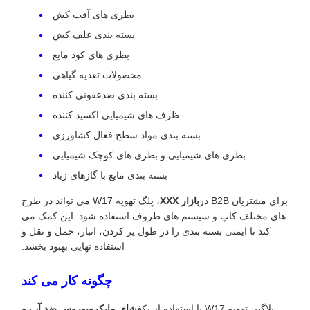
بطری های آفت کش
بسته بندی علف کش
بطری های کود مایع
محصولات تغذیه گیاهی
بسته بندی ضدعفونی کننده
ظرف های شیمیایی اکسید کننده
بسته بندی مواد سطح فعال کشاورزی
بطری های شیمیایی و بطری های کوچک شیمیایی
بسته بندی مایع با گازهای زیاد
برای مشتریان B2B در
بازار XXX
، پلگ تهویه W17 می تواند در طرح
های مختلف کاپ و سیستم های ظروف استفاده شود. این کمک می
کند تا ایمنی بسته بندی را در طول پر کردن، انبار، حمل و نقل و
استفاده نهایی بهبود بخشد.
چگونه کار می کند
پلاگین تهویه W17 با استفاده از یک
غشای مایکروپوروس ضد آب و