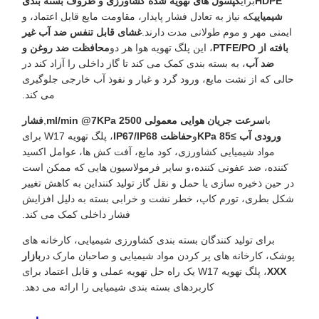
HDPE
برای
کپسول های تهویه شده کشاورزی و ظروف بسته بندی
شیمیایی
که نیاز به تعادل فشار پایدار، مقاومت مایع قابل اعتماد، و
ایمنی مهر و موم طولانی مدت دارند.
غشای قابل تنفس ضد آب غیر
بافته از PTFE/PO
، این پلگ تهویه هوا هر دو
محافظت ضد روغن و
ضد آب
، به بسته بندی کمک می کند تا گاز داخلی را آزاد کند در
حالی که از نشت مایع، ورود گرد و غبار و نفوذ آب خارجی جلوگیری
می کند.
با
سرعت جریان هوایی معمولی 2500 ml/min @7KPa
,
فشار
ورودی آب ≥85 KPa
و
حفاظت IP67/IP68
، پلگ تهویه W17 برای
مواد شیمیایی کشاورزی، کود مایع، آفت کش ها، عوامل اکسید
کننده، ضد عفونی کننده،و سایر فرمولاسیون هایی که ممکن است
در حین ذخیره سازی یا حمل و نقل گاز تولید کننداین به کاهش تغییر
شکل بطری، تورم کاپ، خطر نشت و خرابی بسته به دلیل افزایش
فشار داخلی کمک می کند.
برای تولید کنندگان بسته بندی کشاورزی شیمیایی، کارخانه های
پوشک، کارخانه های پر کردن مواد شیمیایی و صاحبان مارک در
بازار
XXX
، پلگ تهویه W17 یک راه حل تهویه عملی و قابل اعتماد برای
کاربردهای بسته بندی شیمیایی را ارائه می دهد.