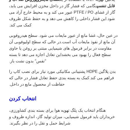
قابل تنفس
هنگامی که فشار گاز در داخل مخزن افزایش می یابد،
گاز از غشای PTFE / PO عبور می کند و به محیط خارج آزاد می
شود.این فشار داخلی را کاهش می دهد و به حفظ شکل ظروف
کمک می کند.
در عین حال، غشا مانع از عبور مایعات می شود. سطح هیدروفوبی
آن مانع از نفوذ مایعات آب است.در حالی که سطح اولیوفوبی آن
مقاومت در برابر فرمول های شیمیایی مبتنی بر روغن یا حاوی
سطح فعال را بهبود می بخشداین تعادل اجازه می دهد تا بسته
"نفس" بدون نشت باز.
بدن پلاگین HDPE پشتیبانی مکانیکی مورد نیاز برای نصب کاپ را
فراهم می کند.کمک به بسته بندی حفظ تعادل فشار در حالی که
حفاظت از محصول مایع در داخل.
انتخاب کردن
هنگام انتخاب یک پلگ تهویه هوا برای بسته بندی کشاورزی،
خریداران باید فرمول شیمیایی، میزان تولید گاز، اندازه ظروف و
شرایط حمل و نقل را در نظر بگیرند.