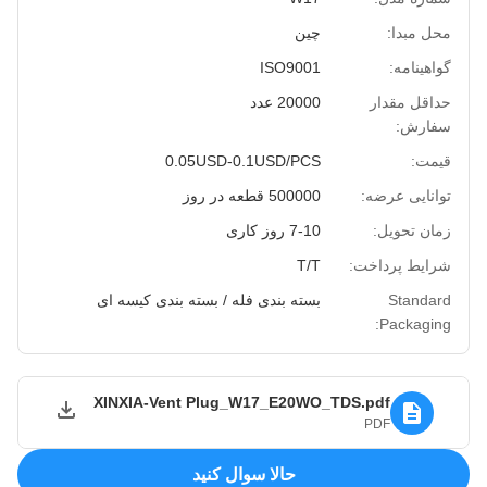
محل مبدا:
چین
گواهینامه:
ISO9001
حداقل مقدار
20000 عدد
سفارش:
قیمت:
0.05USD-0.1USD/PCS
توانایی عرضه:
500000 قطعه در روز
زمان تحویل:
7-10 روز کاری
شرایط پرداخت:
T/T
Standard
بسته بندی فله / بسته بندی کیسه ای
Packaging:
XINXIA-Vent Plug_W17_E20WO_TDS.pdf
PDF
حالا سوال کنيد