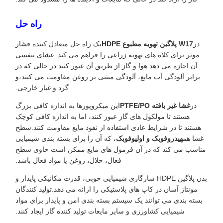
راه حل
در
W17 پلاگین تهویه مطبوع HDPE
یک راه حل متعادل کننده فشار
موثر برای کلاه های تهویه زراعی را فراهم می کند. غشای تنفسی
آن اجازه می دهد هوا و گاز از طریق آن عبور کنند در حالی که در
برابر آلودگی آب مایع، آلودگی مبتنی بر روغن مقاومت می کنند،و
گرد و غبار خارجی.
در
غشا غیر بافته PTFE/PO
این میکروپورها به اندازه کافی بزرگ
هستند تا مولکول های گاز عبور کنند، اما به اندازه کافی کوچک
هستند تا در شرایط عادی استفاده از نفوذ مایع مقاومت کنند.سطح
غشا هم
هیدروفوبک و اولیوفوبک
، که آن را برای بسته بندی شیمیایی
مناسب می کند که در آن فرمول های مایع ممکن است حاوی سطح
فعال، حلال، روغن یا مواد فعال باشد.
بدن پلاگین HDPE سازگاری شیمیایی خوبی، قدرت مکانیکی پایدار و
مونتاژ آسان در کاپ های پلاستیکی را ارائه می دهد.تولید کنندگان
بسته بندی می توانند یک سیستم بسته بندی امن و پایدار برای مواد
شیمیایی کشاورزی و سایر مایعات تولید کننده گاز ایجاد کنند.