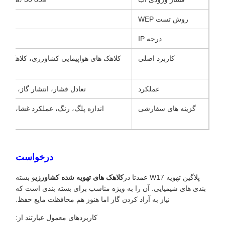
روش تست WEP
1
درجه IP
8
کاربرد اصلی
کلاهک های هواپیمایی کشاورزی، کلاهک های
عملکرد
تعادل فشار، انتشار گاز، جلوگ
گزینه های سفارشی
اندازه پلگ، رنگ، عملکرد غشا، درجه
سا
درخواست
پلاگین تهویه W17 عمدتا در
کلاهک های تهویه شده کشاورزی
و بسته
بندی های شیمیایی. آن را به ویژه مناسب برای بسته بندی است که
نیاز به آزاد کردن گاز اما هنوز هم محافظت مایع حفظ.
کاربردهای معمول عبارتند از: