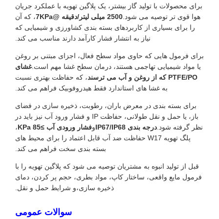
برای محصولات با تولید گاز بیشتر، یک پلاگین تهویه با عملکرد جریان
هوا قوی تر توصیه می شود.
2500 میلی لیتر/دقیقه @7KPa
، که آن
را برای بسیاری از کاربردهای بسته بندی کشاورزی و شیمیایی که
نیاز به انتشار فشار کارآمد دارند مناسب می کند.
برای فرمول هایی که حاوی مواد سطح فعال، اجزای مبتنی بر روغن
یا مواد شیمیایی تهاجمی هستند، درمان سطح غشا مهم است.
غشای
PTFE/PO که از روغن و آب می ترسند
، که حفاظت بهتری نسبت
به غشا های استاندارد فقط هیدروفوبیک فراهم می کند.
برای بسته بندی در معرض باران، رطوبت، ذخیره سازی در فضای
باز، یا حمل و نقل طولانی، حفاظت IP و فشار ورود آب نیز باید در
نظر گرفته شود.
درجه بندی IP67/IP68
و
فشار ورودی آب ≥85 KPa
،
پلگ تهویه W17 حفاظت ضد آب قابل اعتماد را برای محیط های
بسته بندی سخت فراهم می کند.
قبل از تولید انبوه به مشتریان توصیه می شود که پلاگین تهویه را با
فرمول مایع واقعی، ساختار کاپ، مواد بطری، حجم پر کردن، دمای
ذخیره سازی،و شرایط حمل و نقل.
سوالات عمومی