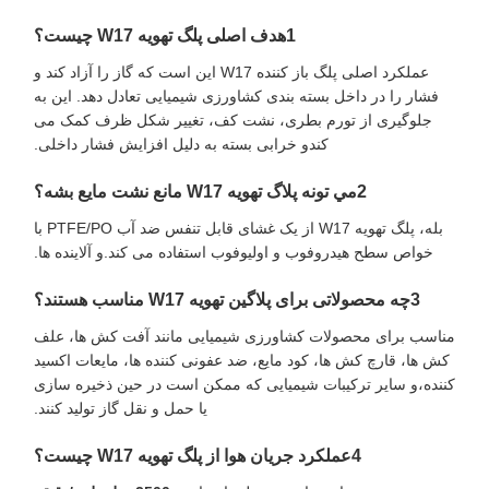
1هدف اصلی پلگ تهویه W17 چیست؟
عملکرد اصلی پلگ باز کننده W17 این است که گاز را آزاد کند و
فشار را در داخل بسته بندی کشاورزی شیمیایی تعادل دهد. این به
جلوگیری از تورم بطری، نشت کف، تغییر شکل ظرف کمک می
کندو خرابی بسته به دلیل افزایش فشار داخلی.
2مي تونه پلاگ تهويه W17 مانع نشت مايع بشه؟
بله، پلگ تهویه W17 از یک غشای قابل تنفس ضد آب PTFE/PO با
خواص سطح هیدروفوب و اولیوفوب استفاده می کند.و آلاینده ها.
3چه محصولاتی برای پلاگین تهویه W17 مناسب هستند؟
مناسب برای محصولات کشاورزی شیمیایی مانند آفت کش ها، علف
کش ها، قارچ کش ها، کود مایع، ضد عفونی کننده ها، مایعات اکسید
کننده،و سایر ترکیبات شیمیایی که ممکن است در حین ذخیره سازی
یا حمل و نقل گاز تولید کنند.
4عملکرد جریان هوا از پلگ تهویه W17 چیست؟