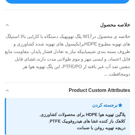
خلاصه محصول
خلاصه ی محصول درW17 پلگ تهویهیک دستگاه با کارایی بالا استپلگ
های تهویه مطبوع HDPEبرایکپسول های تهویه شده کشاورزی و
ظروف بسته بندی شیمیاییکه نیاز به تعادل فشار پایدار، مقاومت مایع
قابل اعتماد، و ایمنی مهر و موم طولانی مدت دارند.غشای قابل
تنفس ضد آب غیر بافته از PTFE/PO، این پلگ تهویه هوا هر
دومحافظت ...
Product Custom Attributes
برجسته کردن
پلاگین تهویه هوا HDPE برای محصولات کشاورزی
,
کلاهک باز کننده غشا های هیدروفوبیک PTFE
,
دریچه تهویه روغن با ضمانت