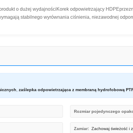
produkt o dużej wydajnościKorek odpowietrzający HDPEprzezn
magają stabilnego wyrównania ciśnienia, niezawodnej odpornoś
micznych
,
zaślepka odpowietrzająca z membraną hydrofobową PT
Rozmiar pojedynczego opak
Zamiar:
Zachowaj świeżość i 