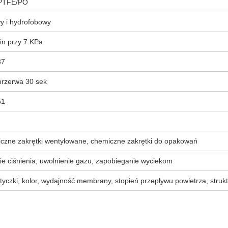
 PTFE/PO
y i hydrofobowy
in przy 7 KPa
37
przerwa 30 sek
51
czne zakrętki wentylowane, chemiczne zakrętki do opakowań
e ciśnienia, uwolnienie gazu, zapobieganie wyciekom
yczki, kolor, wydajność membrany, stopień przepływu powietrza, stru