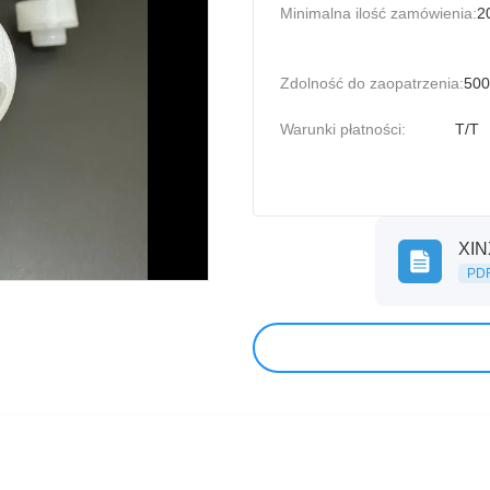
Minimalna ilość zamówienia:
2
Zdolność do zaopatrzenia:
500
Warunki płatności:
T/T
XIN
PD