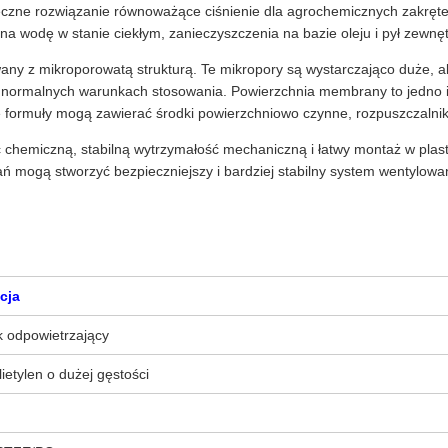
eczne rozwiązanie równoważące ciśnienie dla agrochemicznych zakrę
na wodę w stanie ciekłym, zanieczyszczenia na bazie oleju i pył zewnęt
wany z mikroporowatą strukturą. Te mikropory są wystarczająco duże, a
w normalnych warunkach stosowania. Powierzchnia membrany to jedno i
formuły mogą zawierać środki powierzchniowo czynne, rozpuszczalniki, 
chemiczną, stabilną wytrzymałość mechaniczną i łatwy montaż w plast
mogą stworzyć bezpieczniejszy i bardziej stabilny system wentylowan
cja
 odpowietrzający
ietylen o dużej gęstości