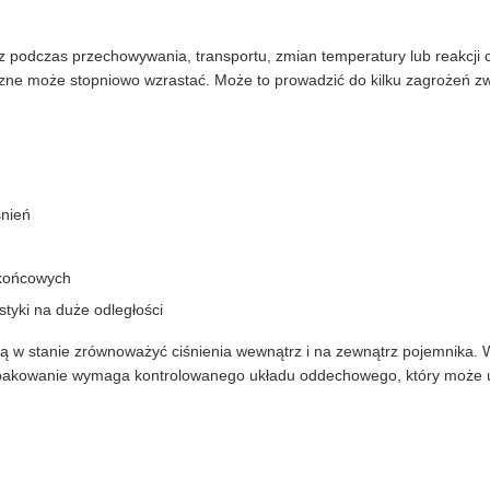
 podczas przechowywania, transportu, zmian temperatury lub reakcji ch
trzne może stopniowo wzrastać. Może to prowadzić do kilku zagrożeń z
śnień
 końcowych
styki na duże odległości
są w stanie zrównoważyć ciśnienia wewnątrz i na zewnątrz pojemnika. 
pakowanie wymaga kontrolowanego układu oddechowego, który może uwa