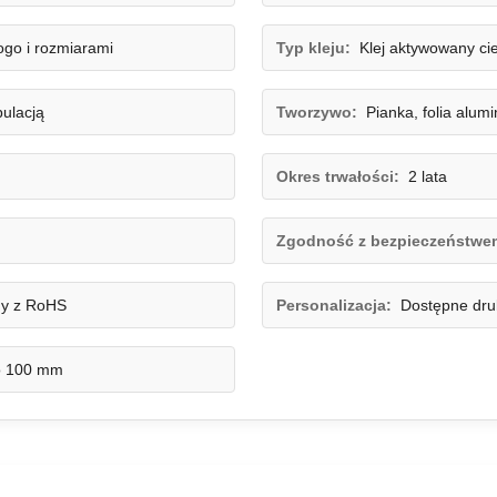
ogo i rozmiarami
Typ kleju:
Klej aktywowany ci
ulacją
Tworzywo:
Pianka, folia alum
Okres trwałości:
2 lata
Zgodność z bezpieczeństwe
ny z RoHS
Personalizacja:
Dostępne dru
o 100 mm