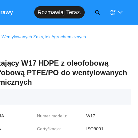
Rozmawiaj Teraz.
rawy
Wentylowanych Zakrętek Agrochemicznych
zający W17 HDPE z oleofobową
fobową PTFE/PO do wentylowanych
emicznych
IA
Numer modelu:
W17
y
Certyfikacja:
ISO9001