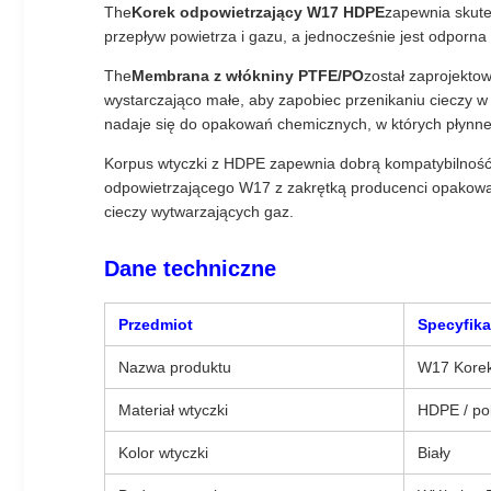
The
Korek odpowietrzający W17 HDPE
zapewnia skut
przepływ powietrza i gazu, a jednocześnie jest odporna 
The
Membrana z włókniny PTFE/PO
został zaprojekto
wystarczająco małe, aby zapobiec przenikaniu cieczy 
nadaje się do opakowań chemicznych, w których płynne 
Korpus wtyczki z HDPE zapewnia dobrą kompatybilność 
odpowietrzającego W17 z zakrętką producenci opakowań 
cieczy wytwarzających gaz.
Dane techniczne
Przedmiot
Specyfika
Nazwa produktu
W17 Korek
Materiał wtyczki
HDPE / pol
Kolor wtyczki
Biały