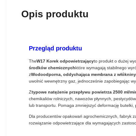
Opis produktu
Przegląd produktu
The
W17 Korek odpowietrzający
to produkt o dużej wy
środków chemicznych
które wymagają stabilnego wyr
z
Wodoodporna, oddychająca membrana z włóknin
uwolnić wewnętrzny gaz, jednocześnie zapobiegając wyc
Z
typowe natężenie przepływu powietrza 2500 ml/mi
chemikaliów rolniczych, nawozów płynnych, pestycydów
lub transportu. Pomaga zmniejszyć deformację butelki
Dla producentów opakowań agrochemicznych, fabryk zak
rozwiązanie odpowietrzające dla wymagających zasto