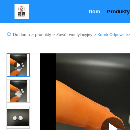
Dom
Produkty
Do domu
>
produkty
>
Zawór wentylacyjny
>
Korek Odpowietr