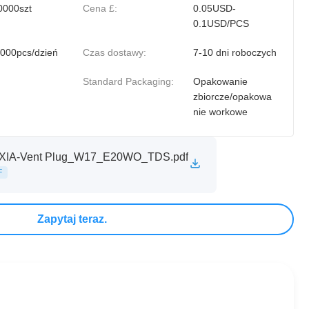
0000szt
Cena £:
0.05USD-
0.1USD/PCS
000pcs/dzień
Czas dostawy:
7-10 dni roboczych
Standard Packaging:
Opakowanie
zbiorcze/opakowa
nie workowe
XIA-Vent Plug_W17_E20WO_TDS.pdf
F
Zapytaj teraz.