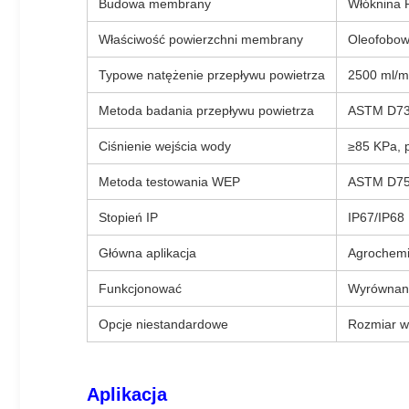
Budowa membrany
Włóknina
Właściwość powierzchni membrany
Oleofobow
Typowe natężenie przepływu powietrza
2500 ml/m
Metoda badania przepływu powietrza
ASTM D7
Ciśnienie wejścia wody
≥85 KPa, 
Metoda testowania WEP
ASTM D7
Stopień IP
IP67/IP68
Główna aplikacja
Agrochemi
Funkcjonować
Wyrównani
Opcje niestandardowe
Rozmiar wt
Aplikacja