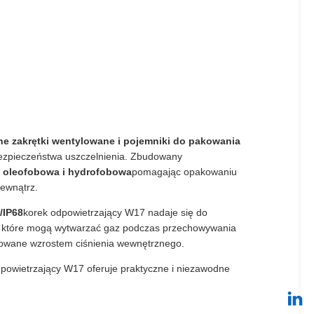
e zakrętki wentylowane i pojemniki do pakowania
bezpieczeństwa uszczelnienia. Zbudowany
 oleofobowa i hydrofobowa
pomagając opakowaniu
zewnątrz.
/IP68
korek odpowietrzający W17 nadaje się do
ów, które mogą wytwarzać gaz podczas przechowywania
odowane wzrostem ciśnienia wewnętrznego.
powietrzający W17 oferuje praktyczne i niezawodne