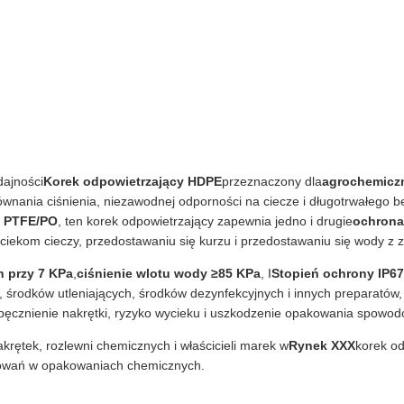
dajności
Korek odpowietrzający HDPE
przeznaczony dla
agrochemiczn
ównania ciśnienia, niezawodnej odporności na ciecze i długotrwałego 
y PTFE/PO
, ten korek odpowietrzający zapewnia jedno i drugie
ochrona
iekom cieczy, przedostawaniu się kurzu i przedostawaniu się wody z 
n przy 7 KPa
,
ciśnienie wlotu wody ≥85 KPa
, I
Stopień ochrony IP67
, środków utleniających, środków dezynfekcyjnych i innych preparat
, pęcznienie nakrętki, ryzyko wycieku i uszkodzenie opakowania spow
rętek, rozlewni chemicznych i właścicieli marek w
Rynek XXX
korek od
sowań w opakowaniach chemicznych.