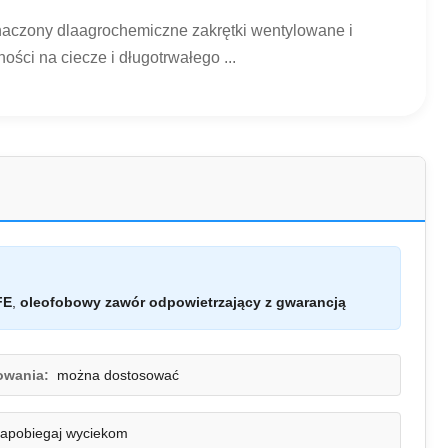
aczony dlaagrochemiczne zakrętki wentylowane i
ci na ciecze i długotrwałego ...
FE
,
oleofobowy zawór odpowietrzający z gwarancją
owania:
można dostosować
zapobiegaj wyciekom