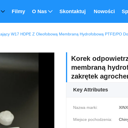
Filmy
O Nas
Skontaktuj Się Z Nami
Nowości
Sp
zający W17 HDPE Z Oleofobową Membraną Hydrofobową PTFE/PO Do 
Korek odpowietr
membraną hydro
zakrętek agroch
Key Attributes
Nazwa marki:
XINX
Miejsce pochodzenia:
Chin