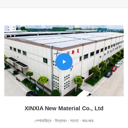
XINXIA New Material Co., Ltd
পেশাদারিত্ব · উদ্ভাবন · সততা · জয়-জয়