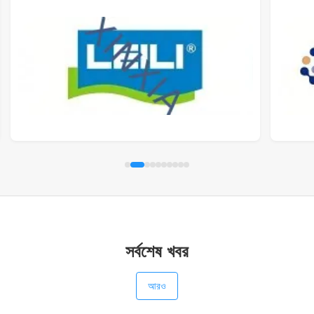
সর্বশেষ খবর
আরও