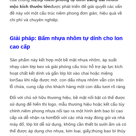
mộc kích thước lớn
được phát triển để giải quyết các vấn
đề này với một cấu trúc niêm phong đơn giản, hiệu quả về
chi phí và chuyên nghiệp.
Giải pháp: Bấm nhựa nhôm tự dính cho lon
cao cấp
Sản phẩm này kết hợp một bề mặt nhựa nhôm, áp suất
nhạy cảm lớp keo và giải phóng cấu trúc hỗ trợ.áp lực kích
hoạt chất kết dính và gắn lớp lót vào chai hoặc miệng
lonSau khi nắp được mở, con dấu nhựa nhôm vẫn còn trên
lỗ chứa, cung cấp cho khách hàng một con dấu tươi rõ ràng.
Đối với chủ sở hữu thương hiệu, bề mặt nổi bật có thể được
sử dụng để hiển thị logo, mẫu thương hiệu hoặc kết cấu tùy
chỉnh.niêm phong nhựa nổi tạo ra một hình ảnh bao bì cao
cấp và dễ nhận ra hơnĐối với các nhà máy đóng gói và nhà
máy đổ, lớp lót dễ sử dụng, không cần thiết bị sưởi ấm và có
thể được áp dụng cho nhựa, kim loại, giấy,thùng bao bì thủy