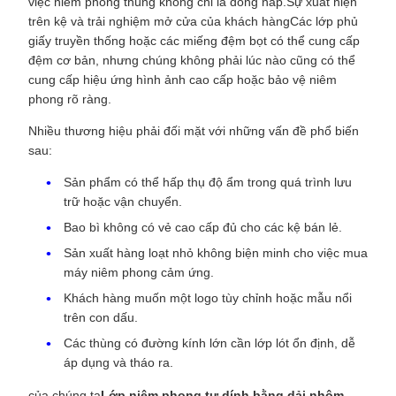
việc niêm phong thùng không chỉ là đóng nắp.Sự xuất hiện
trên kệ và trải nghiệm mở cửa của khách hàngCác lớp phủ
giấy truyền thống hoặc các miếng đệm bọt có thể cung cấp
đệm cơ bản, nhưng chúng không phải lúc nào cũng có thể
cung cấp hiệu ứng hình ảnh cao cấp hoặc bảo vệ niêm
phong rõ ràng.
Nhiều thương hiệu phải đối mặt với những vấn đề phổ biến
sau:
Sản phẩm có thể hấp thụ độ ẩm trong quá trình lưu
trữ hoặc vận chuyển.
Bao bì không có vẻ cao cấp đủ cho các kệ bán lẻ.
Sản xuất hàng loạt nhỏ không biện minh cho việc mua
máy niêm phong cảm ứng.
Khách hàng muốn một logo tùy chỉnh hoặc mẫu nổi
trên con dấu.
Các thùng có đường kính lớn cần lớp lót ổn định, dễ
áp dụng và tháo ra.
của chúng ta
Lớp niêm phong tự dính bằng dải nhôm