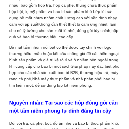
nhau, bao gồm hộp trà, hộp cà phê, thùng chứa thực phẩm,
hộp bột, lọ mỹ phẩm và bao bì sản phẩm khô.Lớp lót sử
dụng bề mặt nhựa nhôm chất lượng cao với nền dính nhạy
cảm với áp suấtKhông cần thiết thiết bị cảm ứng nhiệt, làm
cho nó lý tưởng cho sản xuất lô nhỏ, đóng gói tùy chỉnh,hộp
quà và bao bì thương hiệu cao cấp.
Bề mặt tấm nhôm nổi bật có thể được tùy chỉnh với logo
thương hiệu, mẫu hoặc kết cấu chống giả để cải thiện ngoại
hình sản phẩm và giá trị kệ.rò rỉ và ô nhiễm bên ngoài trong
khi cung cấp cho bao bì một sạchGiải pháp này đặc biệt phù
hợp cho các nhà sản xuất bao bì B2B, thương hiệu trà, máy
rang cà phê,Nhà máy thực phẩm và nhà phân phối bao bì
tìm kiếm một, dễ sử dụng lớp lót niêm phong.
Nguyên nhân: Tại sao các hộp đóng gói cần
một tấm niêm phong tự dính đáng tin cậy
Đối với trà, cà phê, bột, đồ ăn nhẹ và bao bì thực phẩm khô,