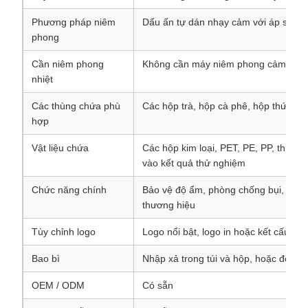
Phương pháp niêm
Dấu ấn tự dán nhạy cảm với áp suất
phong
Cần niêm phong
Không cần máy niêm phong cảm ứng
nhiệt
Các thùng chứa phù
Các hộp trà, hộp cà phê, hộp thức ăn
hợp
Vật liệu chứa
Các hộp kim loại, PET, PE, PP, thủy ti
vào kết quả thử nghiệm
Chức năng chính
Bảo vệ độ ẩm, phòng chống bụi, niêm 
thương hiệu
Tùy chỉnh logo
Logo nổi bật, logo in hoặc kết cấu tùy
Bao bì
Nhập xả trong túi và hộp, hoặc đóng g
OEM / ODM
Có sẵn