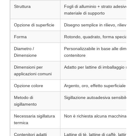
Struttura
Fogli di alluminio + strato adesivo sen
materiale di supporto
Opzione di superficie
Disegno semplice in rilievo, rilievo de
Forma
Rotondo, quadrato, forma speciale pe
Diametro /
Personalizzabile in base alle dimensi
Dimensione
contenitore
Dimensioni per
Adatto per lattine di imballaggio medi
applicazioni comuni
Opzione colore
Argento, oro, effetto superficiale per
Metodo di
Sigillazione autoadesiva sensibile all
sigillamento
Necessaria sigillatura
Non è richiesta alcuna macchina di s
termica
Contenitori adatti
Lattine di tè, lattine di caffè, lattine di