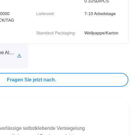
0.1USD/PCS
0000
Lieferzeit:
7-10 Arbeitstage
CK/TAG
Standard Packaging:
Wellpappe/Karton
XINXIA Self Adhesive Aluminum Foil Sealing Liner Technical Specification Sheet.pdf
Fragen Sie jetzt nach.
uverlässige selbstklebende Versiegelung