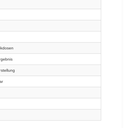
ikdosen
rgebnis
stellung
ar