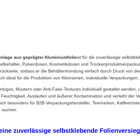
nlage aus geprägter Aluminiumfolie
ist für die zuverlässige selbs
telbehälter, Pulverdosen, Kosmetikdosen und Trockenproduktverpackun
erückseite, sodass er die Behältermündung einfach durch Druck von de
 sich ideal für die Produktion von Kleinserien, individuelle Verpack
nlogos, Mustern oder Anti-Fake-Texturen individuell gestaltet werden
 Feuchtigkeit, Auslaufen und äußerer Kontamination und verleiht der Ve
ich besonders für B2B-Verpackungshersteller, Teemarken, Kaffeeröster
r suchen.
ne zuverlässige selbstklebende Folienversieg