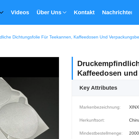
Videos
Über Uns
Kontakt
Nachrichten
dliche Dichtungsfolie Für Teekannen, Kaffeedosen Und Verpackungsbe
Druckempfindlich
Kaffeedosen und
Key Attributes
Markenbezeichnung:
XINX
Herkunftsort:
Chin
Mindestbestellmenge:
2000