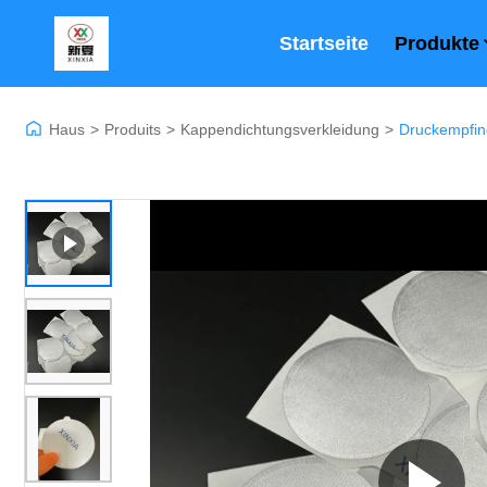
Startseite
Produkte
Haus
>
Produits
>
Kappendichtungsverkleidung
>
Druckempfin