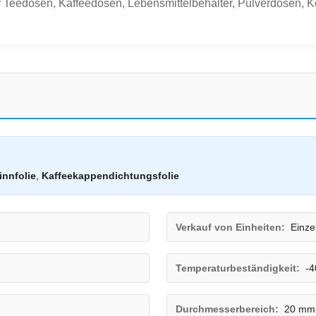
r Teedosen, Kaffeedosen, Lebensmittelbehälter, Pulverdosen, 
innfolie
,
Kaffeekappendichtungsfolie
Verkauf von Einheiten:
Einze
Temperaturbeständigkeit:
-4
Durchmesserbereich:
20 mm