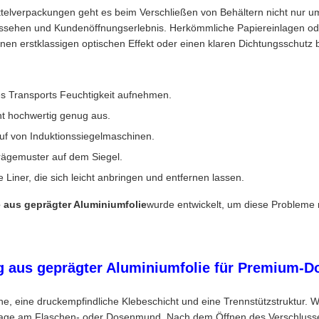
ittelverpackungen geht es beim Verschließen von Behältern nicht nur 
laussehen und Kundenöffnungserlebnis. Herkömmliche Papiereinlagen od
en erstklassigen optischen Effekt oder einen klaren Dichtungsschutz b
s Transports Feuchtigkeit aufnehmen.
ht hochwertig genug aus.
Kauf von Induktionssiegelmaschinen.
rägemuster auf dem Siegel.
iner, die sich leicht anbringen und entfernen lassen.
 aus geprägter Aluminiumfolie
wurde entwickelt, um diese Probleme 
g aus geprägter Aluminiumfolie für Premium-D
he, eine druckempfindliche Klebeschicht und eine Trennstützstruktur. 
einlage am Flaschen- oder Dosenmund. Nach dem Öffnen des Verschlusse