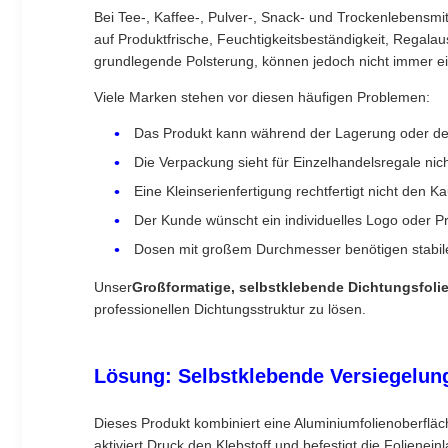
Bei Tee-, Kaffee-, Pulver-, Snack- und Trockenlebensm
auf Produktfrische, Feuchtigkeitsbeständigkeit, Rega
grundlegende Polsterung, können jedoch nicht immer ein
Viele Marken stehen vor diesen häufigen Problemen:
Das Produkt kann während der Lagerung oder de
Die Verpackung sieht für Einzelhandelsregale nic
Eine Kleinserienfertigung rechtfertigt nicht den 
Der Kunde wünscht ein individuelles Logo oder P
Dosen mit großem Durchmesser benötigen stabile L
Unser
Großformatige, selbstklebende Dichtungsfolie
professionellen Dichtungsstruktur zu lösen.
Lösung: Selbstklebende Versiegelun
Dieses Produkt kombiniert eine Aluminiumfolienoberfläc
aktiviert Druck den Klebstoff und befestigt die Folien