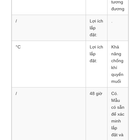
tương
đương
/
Lợi ích
.
lắp
đặt:
°C
Lợi ích
Khả
lắp
năng
đặt:
chống
khí
quyển
muối
/
48 giờ
Có.
Mẫu
có sẵn
để xác
minh
lắp
đặt và