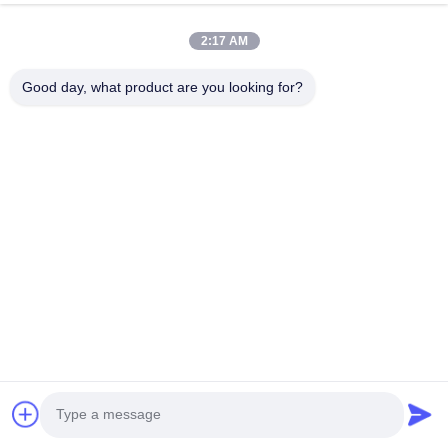
cho điện tử
van thấm khí cho chiếu sáng ngoài trời
van
thông hơi vỏ
2:17 AM
van thông hơi thép không gỉ
Good day, what product are you looking for?
nút thông hơi chống nước cho điện tử viễn
thông
van cân bằng áp suất cho vỏ kín
van thông hơi kim loại IP67
Tóm tắt sản phẩm ngắn
Van thông hơi chống nước ren kim loại CJ12-N065
là một giải pháp thông hơi có độ tin cậy cao cho
chiếu sáng ngoài trời, điện tử viễn thông và vỏ công
nghiệp kín
. Với