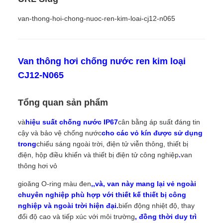
van-thong-hoi-chong-nuoc-ren-kim-loai-cj12-n065
Van thông hơi chống nước ren kim loại
CJ12-N065
Tổng quan sản phẩm
và
hiệu suất chống nước IP67
cân bằng áp suất đáng tin
cậy và bảo vệ chống nước
cho các vỏ kín được sử dụng
trong
chiếu sáng ngoài trời, điện tử viễn thông, thiết bị
điện, hộp điều khiển và thiết bị điện tử công nghiệp
.
van
thông hơi vỏ
gioăng O-ring màu đen
,
,
và
, van này mang lại vẻ ngoài
chuyên nghiệp phù hợp với thiết kế thiết bị công
nghiệp và ngoài trời hiện đại.
biến động nhiệt độ, thay
đổi độ cao và tiếp xúc với môi trường
, đồng thời duy trì