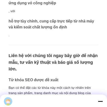
ứng dụng vỏ công nghiệp
, với
hỗ trợ tùy chỉnh, cung cấp trực tiếp từ nhà máy
và kiểm soát chất lượng ổn định
.
Liên hệ với chúng tôi ngay bây giờ để nhận
mẫu, tư vấn kỹ thuật và báo giá số lượng
lớn.
Từ khóa SEO được đề xuất
Bạn có thể đặt các từ khóa này một cách tự nhiên trên
trang sản phẩm, trang danh mục và nội dung blog của
mình:
van thông hơi chống nước ren kim loại
van thông
hơi M12
van thông hơi CJ12-N065
van thở chống nước