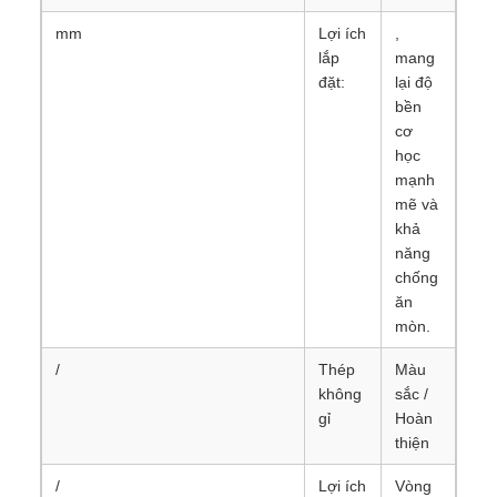
mm
Lợi ích
,
lắp
mang
đặt:
lại độ
bền
cơ
học
mạnh
mẽ và
khả
năng
chống
ăn
mòn.
/
Thép
Màu
không
sắc /
gỉ
Hoàn
thiện
/
Lợi ích
Vòng