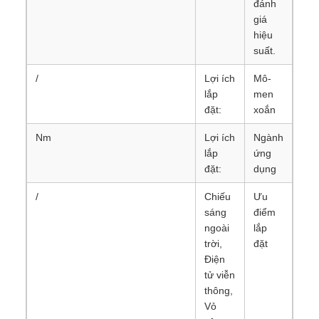
đánh
giá
hiệu
suất.
/
Lợi ích
Mô-
lắp
men
đặt:
xoắn
Nm
Lợi ích
Ngành
lắp
ứng
đặt:
dụng
/
Chiếu
Ưu
sáng
điểm
ngoài
lắp
trời,
đặt
Điện
tử viễn
thông,
Vỏ