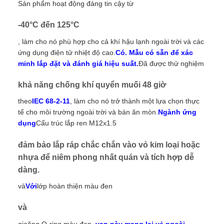
Sản phẩm hoạt động đáng tin cậy từ
-40°C đến 125°C
, làm cho nó phù hợp cho cả khí hậu lạnh ngoài trời và các
ứng dụng điện tử nhiệt độ cao.
Có. Mẫu có sẵn để xác
minh lắp đặt và đánh giá hiệu suất.
Đã được thử nghiệm
khả năng chống khí quyển muối 48 giờ
theo
IEC 68-2-11
, làm cho nó trở thành một lựa chọn thực
tế cho môi trường ngoài trời và bán ăn mòn.
Ngành ứng
dụng
Cấu trúc lắp ren M12x1.5
đảm bảo lắp ráp chắc chắn vào vỏ kim loại hoặc
nhựa để niêm phong nhất quán và tích hợp dễ
dàng.
và
Với
lớp hoàn thiện màu đen
và
gioăng O-ring màu đen
, van này mang lại vẻ ngoài