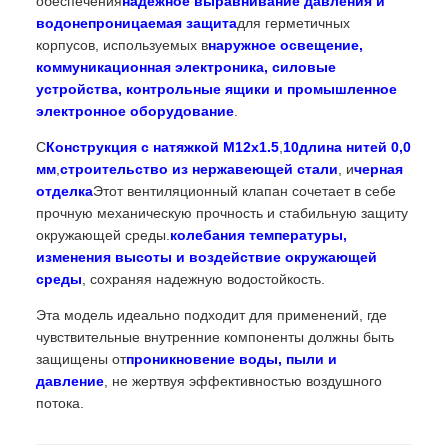
обеспечения
надежное выравнивание давления и
водонепроницаемая защита
для герметичных
корпусов, используемых в
наружное освещение,
коммуникационная электроника, силовые
устройства, контрольные ящики и промышленное
электронное оборудование
.
С
Конструкция с натяжкой M12x1.5
,
10длина нитей 0,0
мм
,
строительство из нержавеющей стали
, и
черная
отделка
Этот вентиляционный клапан сочетает в себе
прочную механическую прочность и стабильную защиту
окружающей среды.
колебания температуры,
изменения высоты и воздействие окружающей
среды
, сохраняя надежную водостойкость.
Эта модель идеально подходит для применений, где
чувствительные внутренние компоненты должны быть
защищены от
проникновение воды, пыли и
давление
, не жертвуя эффективностью воздушного
потока.