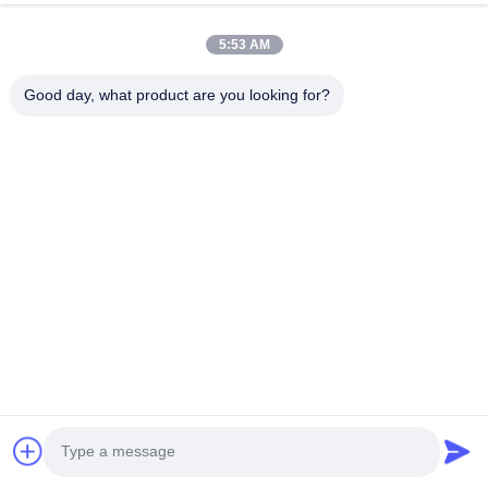
Вентилятор воздушного вентилятора с
металлическими натяжками
5:53 AM
Вентилятор вентиляции M12
CJ12-N065 Вентиляционный клапан
Good day, what product are you looking for?
водонепроницаемый дышащий клапан для
электроники
воздухопроницаемый клапан для наружного
освещения
клапан вентиляции корпуса
вентилятор из нержавеющей стали
водонепроницаемая вентиляционная розетка
для электроники связи
клапан выравнивания давления для герметичных
корпусов
Вентиляция для металлического дыхателя IP67