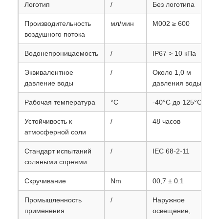
Логотип
/
Без логотипа
Производительность
мл/мин
M002 ≥ 600
воздушного потока
Водонепроницаемость
/
IP67 > 10 кПа
Эквивалентное
/
Около 1,0 м
давление воды
давления воды
Рабочая температура
°C
-40°C до 125°C
Устойчивость к
/
48 часов
атмосферной соли
Стандарт испытаний
/
IEC 68-2-11
соляными спреями
Скручивание
Nm
00,7 ± 0.1
Промышленность
/
Наружное
применения
освещение,