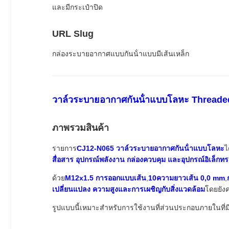
และมีกระเป๋าปิด
URL Slug
กล่องระบายอากาศแบบกันน้ําแบบมีเส้นเหล็ก
วาล์วระบายอากาศกันน้ําแบบโลหะ Thread
ภาพรวมสินค้า
รายการ
CJ12-N065 วาล์วระบายอากาศกันน้ําแบบโลหะ
ไ
สื่อสาร อุปกรณ์พลังงาน กล่องควบคุม และอุปกรณ์อิเล็กท
ด้วย
M12x1.5 การออกแบบเส้น
,
10ความยาวเส้น 0,0 mm
,
เปลี่ยนแปลง ความสูงและการเผชิญกับสิ่งแวดล้อม
โดยยังคง
รูปแบบนี้เหมาะสําหรับการใช้งานที่ส่วนประกอบภายในที่มี