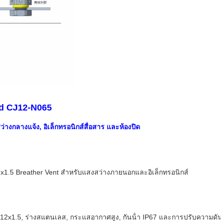
ed CJ12-N065
างกลางแจ้ง, อิเล็กทรอนิกส์สื่อสาร และห้องปิด
.5 Breather Vent สําหรับแสงสว่างภายนอกและอิเล็กทรอนิกส์
x1.5, ร่างสแตนเลส, กระแสอากาศสูง, กันน้ํา IP67 และการปรับความดันที่น