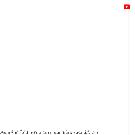
่าเชื่อถือได้สําหรับแสงภายนอกอิเล็กทรอนิกส์สื่อสาร