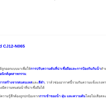
ed CJ12-N065
ด้ถูกออกแบบมาเพื่อให้
การปรับความดันที่น่าเชื่อถือและการป้องกันกันน้ํา
สํา
รอนิกส์อุตสาหกรรม
.
การสร้างจากสแตนเลส
และ
สีดํา
, วาล์วช่องอากาศนี้รวมกันความแข็งแรงทางก
มีความทนต่อน้ําที่น่าเชื่อถือได้
ความรู้สึกต้องถูกปกป้องจาก
การเข้าของน้ํา ฝุ่น และความดัน
โดยไม่เสียส