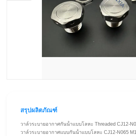
สรุปผลิตภัณฑ์
วาล์วระบายอากาศกันน้ําแบบโลหะ Threaded CJ12-N065 
วาล์วระบายอากาศแบบกันน้ําแบบโลหะ CJ12-N065 M12x