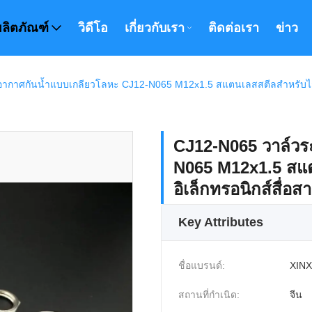
ผลิตภัณฑ์
วิดีโอ
เกี่ยวกับเรา
ติดต่อเรา
ข่าว
กาศกันน้ำแบบเกลียวโลหะ CJ12-N065 M12x1.5 สแตนเลสสตีลสำหรับไฟภายน
CJ12-N065 วาล์วร
N065 M12x1.5 สแ
อิเล็กทรอนิกส์สื่อส
Key Attributes
ชื่อแบรนด์:
XINX
สถานที่กำเนิด:
จีน