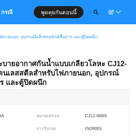
กรณี
พูดคุยกันตอนนี้
อก, อุปกรณ์อิเล็กทรอนิกส์สื่อสาร และตู้ปิดผนึก
ะบายอากาศกันน้ำแบบเกลียวโลหะ CJ12-
ตนเลสสตีลสำหรับไฟภายนอก, อุปกรณ์
าร และตู้ปิดผนึก
IA
หมายเลขรุ่น:
CJ12-N065
การรับรอง:
ISO9001