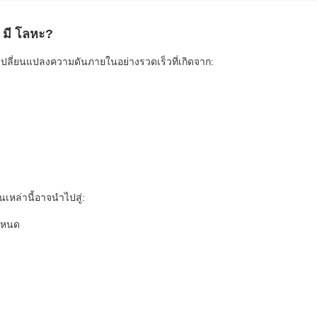
ี่ มี โลหะ?
เปลี่ยนแปลงความดันภายในอย่างรวดเร็วที่เกิดจาก:
หล่านี้อาจนําไปสู่:
าหนด