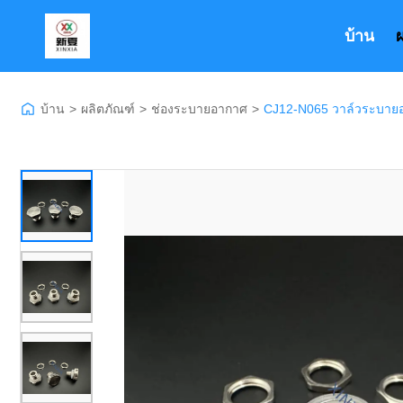
บ้าน
บ้าน
>
ผลิตภัณฑ์
>
ช่องระบายอากาศ
>
CJ12-N065 วาล์วระบายอา