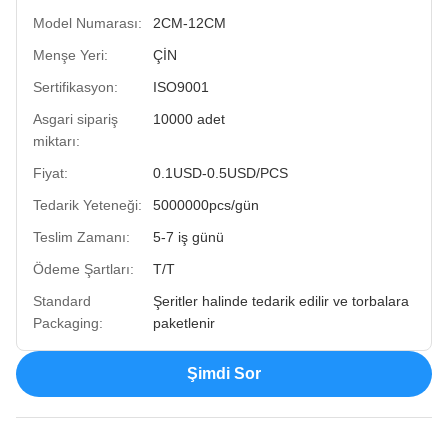
Model Numarası:
2CM-12CM
Menşe Yeri:
ÇİN
Sertifikasyon:
ISO9001
Asgari sipariş
10000 adet
miktarı:
Fiyat:
0.1USD-0.5USD/PCS
Tedarik Yeteneği:
5000000pcs/gün
Teslim Zamanı:
5-7 iş günü
Ödeme Şartları:
T/T
Standard
Şeritler halinde tedarik edilir ve torbalara
Packaging:
paketlenir
Şimdi Sor