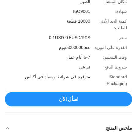
مكان المنشأ:
الصين
شهادة:
ISO9001
كمية الحد الأدنى
10000 قطعة
للطلب:
سعر:
0.1USD-0.5USD/PCS
القدرة على التوريد:
5000000pcs/يوم
وقت التسليم:
5-7 أيام عمل
شروط الدفع:
تي/تي
Standard
متوفرة في شرائط ومعبأة في أكياس
Packaging:
اسأل الآن
ملخص المنتج