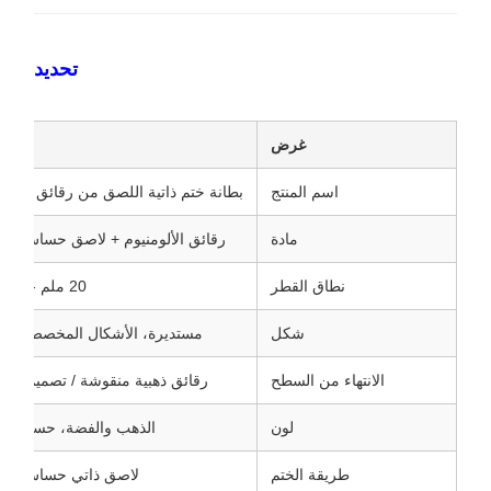
تحديد
غرض
موا
اسم المنتج
بطانة ختم ذاتية اللصق من رقائق الألوم
مادة
رقائق الألومنيوم + لاصق حساس لل
نطاق القطر
20 ملم - 120 ملم
شكل
مستديرة، الأشكال المخصصة المت
الانتهاء من السطح
رقائق ذهبية منقوشة / تصميم م
لون
الذهب والفضة، حسب ال
طريقة الختم
لاصق ذاتي حساس لل