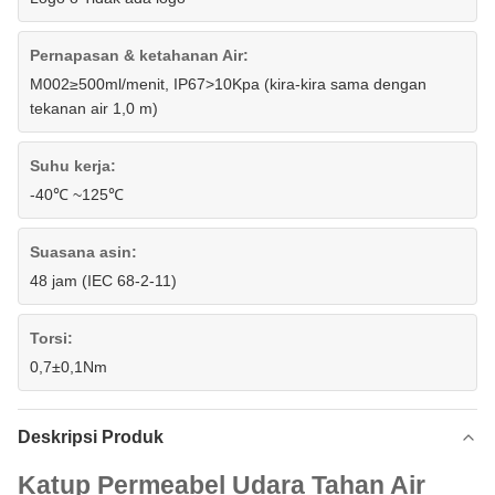
Pernapasan & ketahanan Air:
M002≥500ml/menit, IP67>10Kpa (kira-kira sama dengan
tekanan air 1,0 m)
Suhu kerja:
-40℃ ~125℃
Suasana asin:
48 jam (IEC 68-2-11)
Torsi:
0,7±0,1Nm
Deskripsi Produk
Katup Permeabel Udara Tahan Air