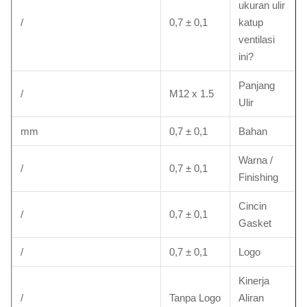
ukuran ulir
/
0,7 ± 0,1
katup
ventilasi
ini?
Panjang
/
M12 x 1.5
Ulir
mm
0,7 ± 0,1
Bahan
Warna /
/
0,7 ± 0,1
Finishing
Cincin
/
0,7 ± 0,1
Gasket
/
0,7 ± 0,1
Logo
Kinerja
/
Tanpa Logo
Aliran