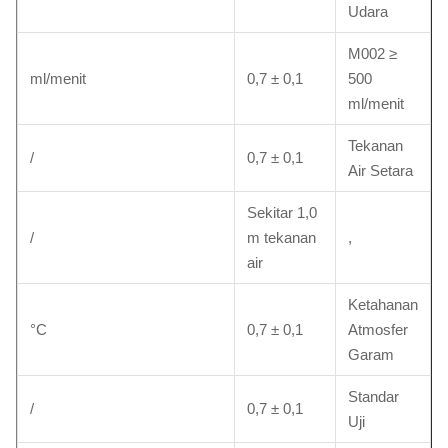
Udara
M002 ≥
ml/menit
0,7 ± 0,1
500
ml/menit
Tekanan
/
0,7 ± 0,1
Air Setara
Sekitar 1,0
/
m tekanan
,
air
Ketahanan
°C
0,7 ± 0,1
Atmosfer
Garam
Standar
/
0,7 ± 0,1
Uji