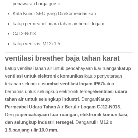
penawaran harga grosir.
Kata Kunci SEO yang Direkomendasikan
katup permeabel udara tahan air berulir logam
CJ12-N013
katup ventilasi M12x1.5
ventilasi breather baja tahan karat
katup ventilasi tahan air untuk pencahayaan luar ruangan
katup
ventilasi untuk elektronik komunikasi
katup penyetaraan
tekanan selungkup
sumbat ventilasi logam IP67
katup
bernapas untuk selungkup elektronik tersegel
ventilasi udara
tahan air untuk selungkup industri
. Dengan
Katup
Permeabel Udara Tahan Air Berulir Logam CJ12-N013
.
Dengan
pencahayaan luar ruangan, elektronik komunikasi,
dan selungkup industri tersegel
. Dengan
ulir M12 x
1.5
,
panjang ulir 10,0 mm
,