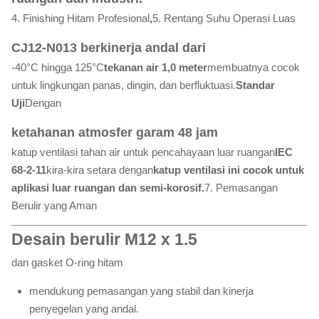
4. Finishing Hitam Profesional
,
5. Rentang Suhu Operasi Luas
CJ12-N013 berkinerja andal dari
-40°C hingga 125°C
tekanan air 1,0 meter
membuatnya cocok
untuk lingkungan panas, dingin, dan berfluktuasi.
Standar
Uji
Dengan
ketahanan atmosfer garam 48 jam
katup ventilasi tahan air untuk pencahayaan luar ruangan
IEC
68-2-11
kira-kira setara dengan
katup ventilasi ini cocok untuk
aplikasi luar ruangan dan semi-korosif.
7. Pemasangan
Berulir yang Aman
Desain berulir M12 x 1.5
dan gasket O-ring hitam
mendukung pemasangan yang stabil dan kinerja
penyegelan yang andal.