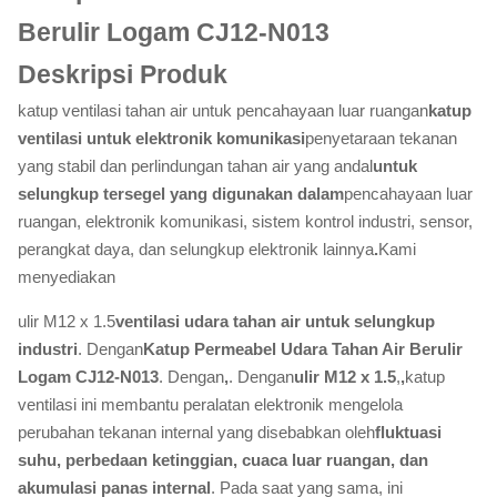
Berulir Logam CJ12-N013
Deskripsi Produk
katup ventilasi tahan air untuk pencahayaan luar ruangan
katup
ventilasi untuk elektronik komunikasi
penyetaraan tekanan
yang stabil dan perlindungan tahan air yang andal
untuk
selungkup tersegel yang digunakan dalam
pencahayaan luar
ruangan, elektronik komunikasi, sistem kontrol industri, sensor,
perangkat daya, dan selungkup elektronik lainnya
.
Kami
menyediakan
ulir M12 x 1.5
ventilasi udara tahan air untuk selungkup
industri
. Dengan
Katup Permeabel Udara Tahan Air Berulir
Logam CJ12-N013
. Dengan
,
. Dengan
ulir M12 x 1.5
,
,
katup
ventilasi ini membantu peralatan elektronik mengelola
perubahan tekanan internal yang disebabkan oleh
fluktuasi
suhu, perbedaan ketinggian, cuaca luar ruangan, dan
akumulasi panas internal
. Pada saat yang sama, ini