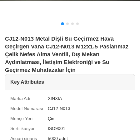
CJ12-N013 Metal Dişli Su Geçirmez Hava
Geçirgen Vana CJ12-N013 M12x1.5 Paslanmaz
Çelik Nefes Alma Ventili, Dış Mekan
Aydınlatması, İletişim Elektroniği ve Su
Geçirmez Muhafazalar İçin
Key Attributes
Marka Adı:
XINXIA
Model Numarası:
CJ12-N013
Menşe Yeri:
Çin
Sertifikasyon:
ISO9001
Asgari sipariş
5000 adet