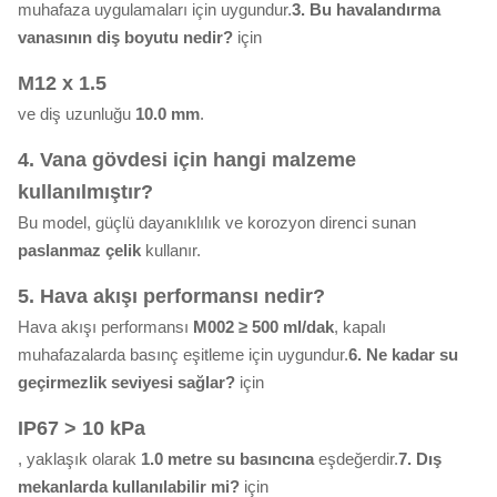
muhafaza uygulamaları için uygundur.
3. Bu havalandırma
vanasının diş boyutu nedir?
için
M12 x 1.5
ve diş uzunluğu
10.0 mm
.
4. Vana gövdesi için hangi malzeme
kullanılmıştır?
Bu model, güçlü dayanıklılık ve korozyon direnci sunan
paslanmaz çelik
kullanır.
5. Hava akışı performansı nedir?
Hava akışı performansı
M002 ≥ 500 ml/dak
, kapalı
muhafazalarda basınç eşitleme için uygundur.
6. Ne kadar su
geçirmezlik seviyesi sağlar?
için
IP67 > 10 kPa
, yaklaşık olarak
1.0 metre su basıncına
eşdeğerdir.
7. Dış
mekanlarda kullanılabilir mi?
için