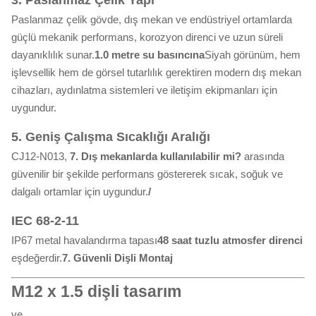
3. Paslanmaz Çelik Yapı
Paslanmaz çelik gövde, dış mekan ve endüstriyel ortamlarda
güçlü mekanik performans, korozyon direnci ve uzun süreli
dayanıklılık sunar.
1.0 metre su basıncına
Siyah görünüm, hem
işlevsellik hem de görsel tutarlılık gerektiren modern dış mekan
cihazları, aydınlatma sistemleri ve iletişim ekipmanları için
uygundur.
5. Geniş Çalışma Sıcaklığı Aralığı
CJ12-N013,
7. Dış mekanlarda kullanılabilir mi?
arasında
güvenilir bir şekilde performans göstererek sıcak, soğuk ve
dalgalı ortamlar için uygundur.
/
IEC 68-2-11
IP67 metal havalandırma tapası
48 saat tuzlu atmosfer direnci
eşdeğerdir.
7. Güvenli Dişli Montaj
M12 x 1.5 dişli tasarım
ve