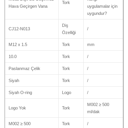
Tork
Hava Geçirgen Vana
uygulamalar için
uygundur?
Diş
CJ12-N013
/
Özelliği
M12 x 1.5
Tork
mm
10.0
Tork
/
Paslanmaz Çelik
Tork
/
Siyah
Tork
/
Siyah O-ring
Logo
/
M002 ≥ 500
Logo Yok
Tork
ml/dak
M002 ≥ 500
Tork
/