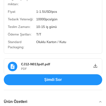
miktarı:
Fiyat:
1-1.5USD/pcs
Tedarik Yeteneği:
10000pcs/gün
Teslim Zamanı:
10-15 iş günü
Ödeme Şartları:
T/T
Standard
Oluklu Karton / Kutu
Packaging:
CJ12-N013pdf.pdf
PDF
Şimdi Sor
Ürün Özetleri