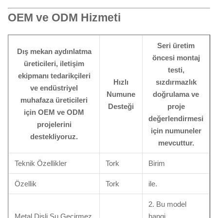
OEM ve ODM Hizmeti
Seri üretim
Dış mekan aydınlatma
öncesi montaj
üreticileri, iletişim
testi,
ekipmanı tedarikçileri
Hızlı
sızdırmazlık
ve endüstriyel
Numune
doğrulama ve
muhafaza üreticileri
Desteği
proje
için OEM ve ODM
değerlendirmesi
projelerini
için numuneler
destekliyoruz.
mevcuttur.
Teknik Özellikler
Tork
Birim
Özellik
Tork
ile.
2. Bu model
Metal Dişli Su Geçirmez
hangi