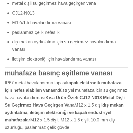
metal dişli su geçirmez hava geçirgen vana
CJ12-N013
M12x1.5 havalandırma vanası
paslanmaz çelik nefeslik
dış mekan aydınlatma için su geçirmez havalandırma
vanası
iletişim elektroniği için havalandırma vanası
muhafaza basınç eşitleme vanası
IP67 metal havalandırma tapası
kapalı elektronik muhafaza
için nefes alabilen vana
endüstriyel muhafaza için su geçirmez
hava havalandırması
Kısa Ürün Özeti
CJ12-N013 Metal Dişli
Su Geçirmez Hava Geçirgen Vana
M12 x 1.5 dişli
dış mekan
aydınlatma, iletişim elektroniği ve kapalı endüstriyel
muhafazalar
M12 x 1.5 dişli
.
M12 x 1.5 dişli
,
10.0 mm diş
uzunluğu
,
paslanmaz çelik gövde