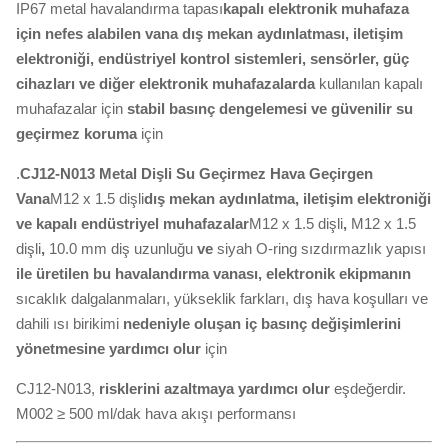
IP67 metal havalandırma tapası
kapalı elektronik muhafaza
için nefes alabilen vana
dış mekan aydınlatması, iletişim
elektroniği, endüstriyel kontrol sistemleri, sensörler, güç
cihazları ve diğer elektronik muhafazalarda
kullanılan kapalı
muhafazalar için
stabil basınç dengelemesi ve güvenilir su
geçirmez koruma
için
.
CJ12-N013 Metal Dişli Su Geçirmez Hava Geçirgen
Vana
M12 x 1.5 dişli
dış mekan aydınlatma, iletişim elektroniği
ve kapalı endüstriyel muhafazalar
M12 x 1.5 dişli
,
M12 x 1.5
dişli
,
10.0 mm diş uzunluğu
ve
siyah O-ring sızdırmazlık yapısı
ile üretilen bu havalandırma vanası, elektronik ekipmanın
sıcaklık dalgalanmaları, yükseklik farkları, dış hava koşulları ve
dahili ısı birikimi
nedeniyle oluşan iç basınç değişimlerini
yönetmesine yardımcı olur
için
CJ12-N013,
risklerini azaltmaya yardımcı olur
eşdeğerdir.
M002 ≥ 500 ml/dak hava akışı performansı