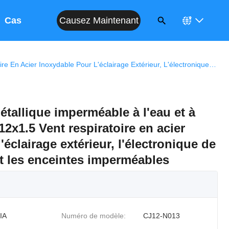
Causez Maintenant
Cas
Ventilateur À Fil Métallique Imperméable À L'eau Et À L'air CJ12-N013 M12x1.5 Vent Respiratoire En Acier Inoxydable Pour L'éclairage Extérieur, L'électronique De Communication Et Les Enceintes Imperméables
métallique imperméable à l'eau et à
12x1.5 Vent respiratoire en acier
'éclairage extérieur, l'électronique de
 les enceintes imperméables
IA
Numéro de modèle:
CJ12-N013