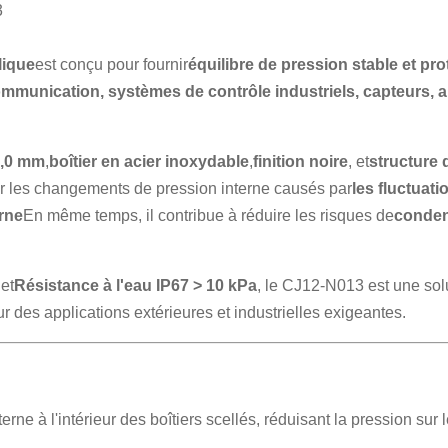
3
lique
est conçu pour fournir
équilibre de pression stable et pro
ommunication, systèmes de contrôle industriels, capteurs, ap
0,0 mm
,
boîtier en acier inoxydable
,
finition noire
, et
structure 
er les changements de pression interne causés par
les fluctuati
erne
En même temps, il contribue à réduire les risques de
condens
n
et
Résistance à l'eau IP67 > 10 kPa
, le CJ12-N013 est une solu
 des applications extérieures et industrielles exigeantes.
ne à l'intérieur des boîtiers scellés, réduisant la pression sur le