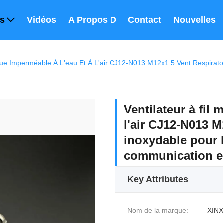
ts
Vidéos
A Propos De Nous
Contact
Nouvelles
Ventilateur à fil 
l'air CJ12-N013 M
inoxydable pour l
communication et
Key Attributes
Nom de la marque:
XINX