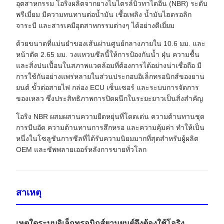
อุตสาหกรรม โอริงผลิตจากยางไนไตรล์บิวทาไดอีน (NBR) ระดับ
พรีเมี่ยม มีความทนทานต่อน้ำมัน เชื้อเพลิง น้ำมันไฮดรอลิก
จาระบี และสารเคมีอุตสาหกรรมต่างๆ ได้อย่างดีเยี่ยม
ด้วยขนาดที่แม่นยำของเส้นผ่านศูนย์กลางภายใน 10.6 มม. และ
หน้าตัด 2.65 มม. วงแหวนซีลนี้ให้การป้องกันน้ำ ฝุ่น ความชื้น
และสิ่งปนเปื้อนในสภาพแวดล้อมที่ต้องการได้อย่างน่าเชื่อถือ มี
การใช้กันอย่างแพร่หลายในส่วนประกอบอิเล็กทรอนิกส์ของยาน
ยนต์ ขั้วต่อสายไฟ กล่อง ECU เซ็นเซอร์ และระบบการจัดการ
ของเหลว ซึ่งประสิทธิภาพการปิดผนึกในระยะยาวเป็นสิ่งสำคัญ
โอริง NBR ผสมผสานความยืดหยุ่นที่โดดเด่น ความต้านทานชุด
การบีบอัด ความต้านทานการสึกหรอ และความคุ้มค่า ทำให้เป็น
หนึ่งในโซลูชันการซีลที่ได้รับความนิยมมากที่สุดสำหรับผู้ผลิต
OEM และซัพพลายเออร์หลังการขายทั่วโลก
สาเหตุ
เหตุใดระบบอิเล็กทรอนิกส์ยานยนต์จึงต้องใช้โอริง