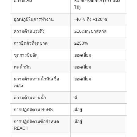
ความแข็ง
50-90 Shore A (ปรับแต่ง
ได้)
อุณหภูมิในการทำงาน
-40°ซ ถึง +120°ซ
ความต้านแรงดึง
≥10เมกะปาสคาล
การยืดตัวที่จุดขาด
≥250%
ชุดการบีบอัด
ยอดเยี่ยม
ทนน้ำมัน
ยอดเยี่ยม
ความต้านทานน้ำมันเชื้อ
ยอดเยี่ยม
เพลิง
ความต้านทานน้ำ
ดี
การปฏิบัติตาม RoHS
มีอยู่
การปฏิบัติตามข้อกำหนด
มีอยู่
REACH