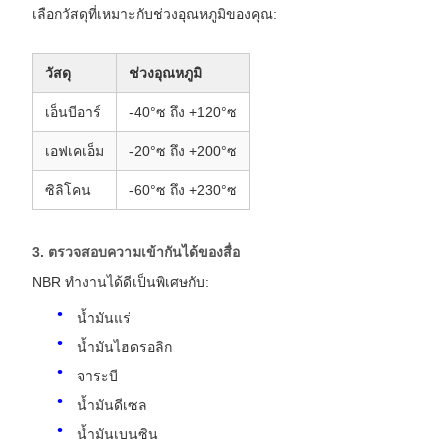
เลือกวัสดุที่เหมาะกับช่วงอุณหภูมิของคุณ:
วัสดุ
ช่วงอุณหภูมิ
เอ็นบีอาร์
-40°ซ ถึง +120°ซ
เอฟเคเอ็ม
-20°ซ ถึง +200°ซ
ซิลิโคน
-60°ซ ถึง +230°ซ
3. ตรวจสอบความเข้ากันได้ของสื่อ
NBR ทำงานได้ดีเป็นพิเศษกับ:
น้ำมันแร่
น้ำมันไฮดรอลิก
จาระบี
น้ำมันดีเซล
น้ำมันเบนซิน